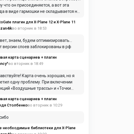
у что он присоединяется, а вот эта
да в виде гармошки не складывается ну
 входом в самолет для герметики я это
toGate плагин для X-Plane 12 и X-Plane 11
л ввиду
во вторник в 18:53
zan4ik
вет, знаем, будем оптимизировать…
т версии слоев заблокированы в рф
вая карта сценариев + плагин
во вторник в 18:49
ncy^
авствуйте! Карта очень хорошая, но я
етил одну проблему. При включении
ций «Воздушные трассы» и «Точки
AC» они практически полностью
вая карта сценариев + плагин
имают оперативную память. Из-за этого
во вторник в 10:29
едя Столбенко
та начинает сильно зависать и работать
нь медленно.
сибо
е необходимые библиотеки для X-Plane