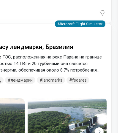
асу лендмарки, Бразилия
е ГЭС, расположенная на реке Парана на границе
остью 14 ГВт и 20 турбинами она является
энергии, обеспечивая около 8,7% потребления
рагвае. Построенная в 1975–1982 годах, плотина
д
лендмарки
landmarks
fsoares
мысли. Водопады Игуасу — крупнейшая в мире
75 каскадов и простирающаяся на