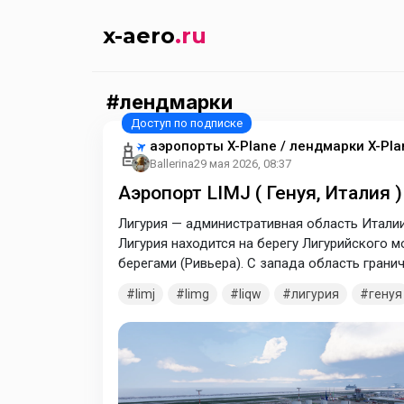
x-aero
.ru
лендмарки
аэропорты X-Plane / лендмарки X-Pla
Ballerina
29 мая 2026, 08:37
Аэропорт LIMJ ( Генуя, Италия 
Лигурия — административная область Италии
Лигурия находится на берегу Лигурийского 
берегами (Ривьера). С запада область гран
Ницца находится недалеко от этого региона.
limj
limg
liqw
лигурия
генуя
аэропорт LIMJ - Генуя, аэропорт LIMG - Вилл
Для корректного отображения мода располо