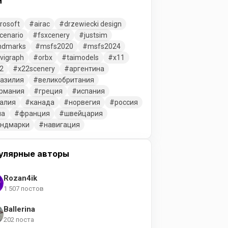
и
rosoft
airac
drzewiecki design
cenario
fsxcenery
justsim
ndmarks
msfs2020
msfs2024
vigraph
orbx
taimodels
x11
2
x22scenery
аргентина
азилия
великобритания
рмания
греция
испания
алия
канада
норвегия
россия
ша
франция
швейцария
ендмарки
навигация
улярные авторы
Rozan4ik
1 507 постов
Ballerina
202 поста