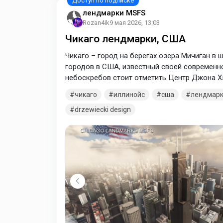
лендмарки MSFS
Rozan4ik
9 мая 2026, 13:03
Чикаго лендмарки, США
Чикаго – город на берегах озера Мичиган в 
городов в США, известный своей современно
небоскребов стоит отметить Центр Джона Хэ
высотой почти 443 метра и Трибьюн-тауэр в
чикаго
иллинойс
сша
лендмар
известных музеев, в том числе Чикагский ин
drzewiecki design
импрессионистов и постимпрессионистов.