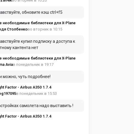
во вторник в 10:20
zan4ik
авствуйте, обновите кэш ctrl+f5
е необходимые библиотеки для X-Plane
во вторник в 10:15
едя Столбенко
вуйте купил подписку а доступа к
тному кантента нет
е необходимые библиотеки для X-Plane
в понедельник в 19:17
ma Avia
и можно, чуть подробнее!
ght Factor - Airbus A350 1.7.4
в понедельник в 15:53
eg197095
астройках самолета надо выставить !
ght Factor - Airbus A350 1.7.4