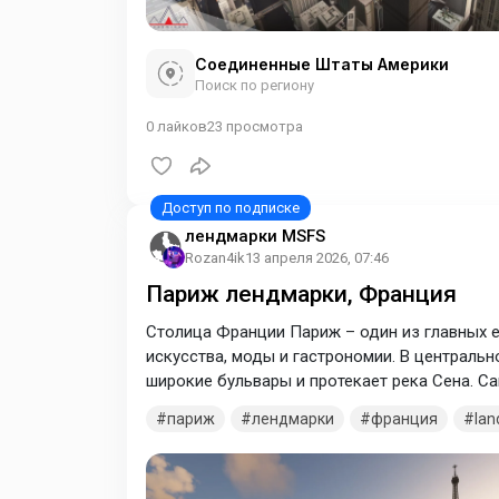
Соединенные Штаты Америки
Поиск по региону
0
лайков
23
просмотра
лендмарки MSFS
Rozan4ik
13 апреля 2026, 07:46
Париж лендмарки, Франция
Столица Франции Париж – один из главных е
искусства, моды и гастрономии. В центрально
широкие бульвары и протекает река Сена. 
Эйфелева башня и собор Парижской Богомате
париж
лендмарки
франция
la
Также город славится своими многочисленн
модельеров на улице Фобур-Сент-Оноре.