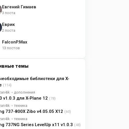
Евгений Гимаев
3 поста
Еврик
2 поста
FalconP.Max
13 постов
ивные темы
необходимые библиотеки для X-
ne
(114)
zan4ik
дополнения
0 v1.0.3 для X-Plane 12
(78)
zan4ik
техника
ng 737-800X Zibo v4.05.05 X12
(60)
zan4ik
техника
ng 737NG Series LevelUp x11 v1.0.3
(48)