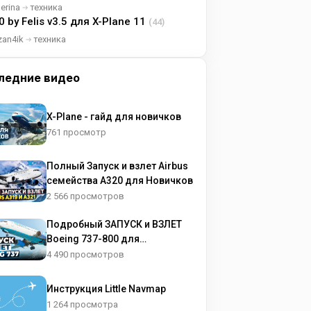
lerina
техника
0 by Felis v3.5 для X-Plane 11
(44)
zan4ik
техника
ледние видео
X-Plane - гайд для новичков
761 просмотр
Полный Запуск и взлет Airbus
семейства A320 для Новичков
2 566 просмотров
Подробный ЗАПУСК и ВЗЛЕТ
Boeing 737-800 для
НОВИЧКОВ
4 490 просмотров
Инструкция Little Navmap
1 264 просмотра