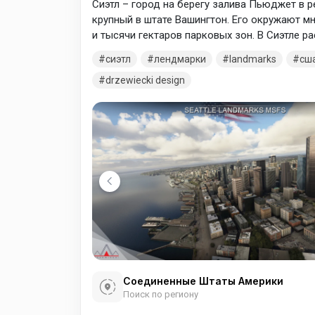
Сиэтл – город на берегу залива Пьюджет в 
крупный в штате Вашингтон. Его окружают м
и тысячи гектаров парковых зон. В Сиэтле 
технологических компаний, таких как Micros
сиэтл
лендмарки
landmarks
сш
символ города – футуристическая башня Спе
drzewiecki design
1962 году.
Соединенные Штаты Америки
Поиск по региону