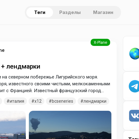
Теги
Разделы
Магазин
ne
) + лендмарки
 на северном побережье Лигурийского моря.
моря, известного своими чистыми, мелкокаменными
ичит с Францией. Известный французский город
 В паке: лендмарки побережья Лигурийского моря,
италия
x12
bcseneries
лендмарки
анова-д'Альбенга, аэропорт LIQW - Сарзана-Луни.
жите папки в