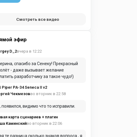
Смотреть все видео
ямой эфир
вчера в 12:22
rgey D_2
ерина, спасибо за Сенеку! Прекрасный
олёт - даже вызывает желание
латить разработчику за такое чудо!)
S Piper PA-34 Seneca II v2
во вторник в 22:58
ергей Чекмезов
, появился, видимо что то исправили.
вая карта сценариев + плагин
во вторник в 22:06
ша Каминский
ая те разница сколько знаков вопроса , я