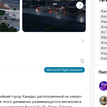
Тег
ae
es
la
na
x1
бр
ге
ит
с
л
Поп
нейший город Канады, расположенный на северо-
ре этого динамично развивающегося мегаполиса