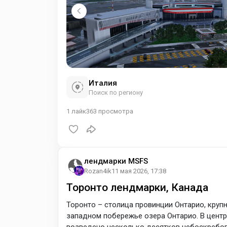
Италия
Поиск по региону
1
лайк
363
просмотра
лендмарки MSFS
Rozan4ik
11 мая 2026, 17:38
Торонто лендмарки, Канада
Торонто – столица провинции Онтарио, круп
западном побережье озера Онтарио. В цент