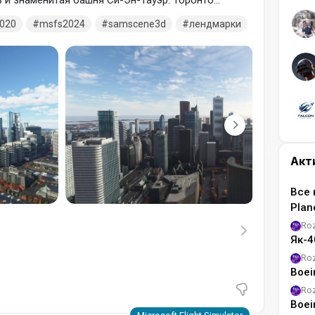
 и знаменитая башня Си-Эн-Тауэр. Торонто
 среди которых Квинс-парк овальной формы,
020
msfs2024
samscene3d
лендмарки
рк с его тропами, спортивными сооружениями и
Акт
Все 
Pla
Ro
Як-4
Ro
Boei
Ro
Boei