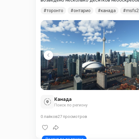
возведено несколько десятков небоскребов
славится своими многочисленными парками,
торонто
онтарио
канада
msfs2
занимающий площадь 160 гектаров, и Хай-па
зоопарком.
Канада
Поиск по региону
0
лайков
27
просмотров