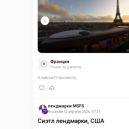
Франция
Поиск по региону
0
лайков
71
просмотр
лендмарки MSFS
Rozan4ik
12 апреля 2026, 07:31
Сиэтл лендмарки, США