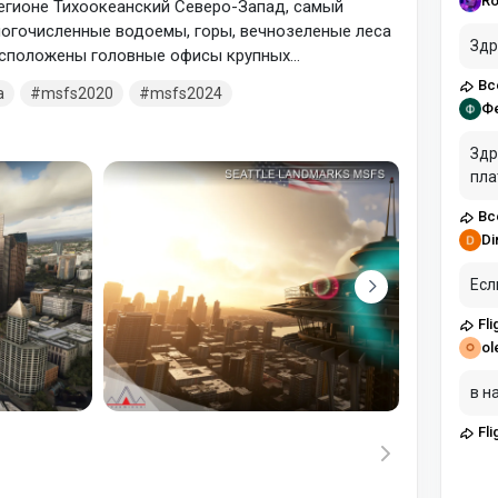
Ro
регионе Тихоокеанский Северо-Запад, самый
ногочисленные водоемы, горы, вечнозеленые леса
Здр
расположены головные офисы крупных
oft и Amazon. Главная достопримечательность и
Вс
а
msfs2020
msfs2024
йс-Нидл, построенная для Всемирной выставки в
Ф
Здравст
пла
Вс
Di
Есл
Fli
ol
в н
Fli