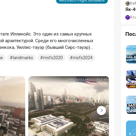
Bal
Як-4
Ro
Пос
штате Иллинойс. Это один из самых крупных
й архитектурой. Среди его многочисленных
нкока, Уиллис-тауэр (бывший Сирс-тауэр)
 неоготическом стиле. В городе расположено много
ки
landmarks
msfs2020
msfs2024
ститут искусств, где хранятся работы знаменитых