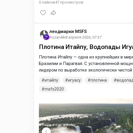
0
лайков
47
просмотров
лендмарки MSFS
Rozan4ik
8 апреля 2026, 07:37
Плотина Итайпу, Водопады Игу
Плотина Итайпу — одна из крупнейших в мир
Бразилии и Парагвая. С установленной мощн
лидером по выработке экологически чистой 
электроэнергии в Бразилии и более 86% в Па
итайпу
игуасу
плотина
водопа
длиной 7,9 км считается чудом инженерной 
msfs2020
система водопадов, насчитывающая более 2