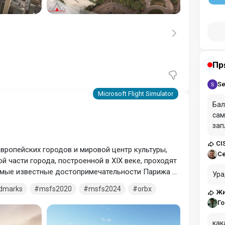
Пр
Se
Бал
сам
зап
CI
вропейских городов и мировой центр культуры,
С
й части города, построенной в XIX веке, проходят
Самые известные достопримечательности Парижа –
Ура
ри в готическом стиле, возведенный в XII веке.
ndmarks
msfs2020
msfs2024
orbx
Жи
ыми кафе и бутиками с одеждой от известных
Го
как