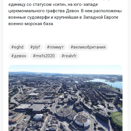
единицу со статусом «сити», на юго-западе
церемониального графства Девон. В нем расположены
военные судоверфи и крупнейшая в Западной Европе
военно-морская база.
eghd
plyf
плимут
великобритания
девон
msfs2020
realvfr