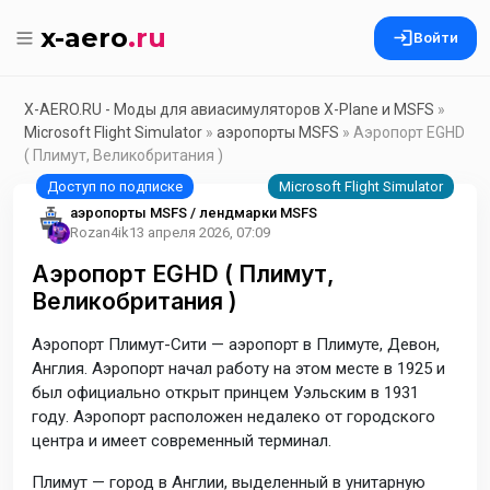
x-aero
.ru
Войти
X-AERO.RU - Моды для авиасимуляторов X-Plane и MSFS
»
Microsoft Flight Simulator
»
аэропорты MSFS
» Аэропорт EGHD
( Плимут, Великобритания )
аэропорты MSFS / лендмарки MSFS
Rozan4ik
13 апреля 2026, 07:09
Аэропорт EGHD ( Плимут,
Великобритания )
Аэропорт Плимут-Сити — аэропорт в Плимуте, Девон,
Англия. Аэропорт начал работу на этом месте в 1925 и
был официально открыт принцем Уэльским в 1931
году. Аэропорт расположен недалеко от городского
центра и имеет современный терминал.
Плимут — город в Англии, выделенный в унитарную