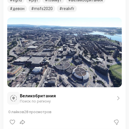
eghd
plyf
плимут
великобритания
имеет современный терминал. Плимут — город в Англии,
выделенный в унитарную единицу со статусом «сити», на
девон
msfs2020
realvfr
юго-западе церемониального графства Девон. В нем
расположены военные судоверфи и крупнейшая в
Западной Европе военно-морская база.
Великобритания
Поиск по региону
0
лайков
28
просмотров