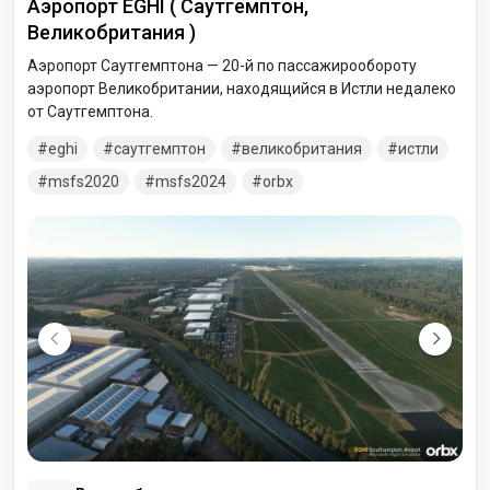
Аэропорт EGHI ( Саутгемптон,
Великобритания )
Аэропорт Саутгемптона — 20-й по пассажирообороту
аэропорт Великобритании, находящийся в Истли недалеко
от Саутгемптона.
eghi
саутгемптон
великобритания
истли
msfs2020
msfs2024
orbx