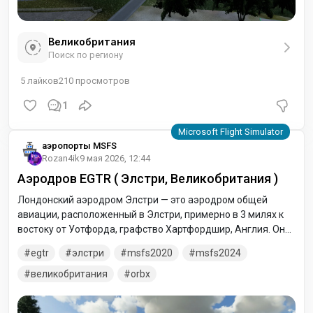
Великобритания
Поиск по региону
5
лайков
210
просмотров
1
аэропорты MSFS
Rozan4ik
9 мая 2026, 12:44
Аэродров EGTR ( Элстри, Великобритания )
Лондонский аэродром Элстри — это аэродром общей
авиации, расположенный в Элстри, примерно в 3 милях к
востоку от Уотфорда, графство Хартфордшир, Англия. Он
также служит важным вспомогательным аэропортом для
egtr
элстри
msfs2020
msfs2024
аэропорта Лутон.
великобритания
orbx