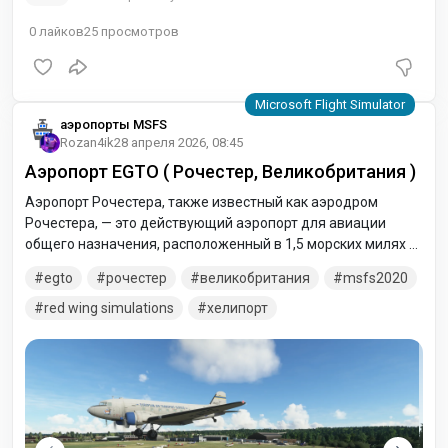
0
лайков
25
просмотров
аэропорты MSFS
Rozan4ik
28 апреля 2026, 08:45
Аэропорт EGTO ( Рочестер, Великобритания )
Аэропорт Рочестера, также известный как аэродром
Рочестера, — это действующий аэропорт для авиации
общего назначения, расположенный в 1,5 морских милях к
югу от Рочестера на юго-востоке Англии, в 1,5 морских
egto
рочестер
великобритания
msfs2020
милях от конца взлетно-посадочной полосы 34, на берегу
реки Медуэй, в 3,4 милях от Чатема с его исторической
red wing simulations
хелипорт
верфью и районом Медуэй.