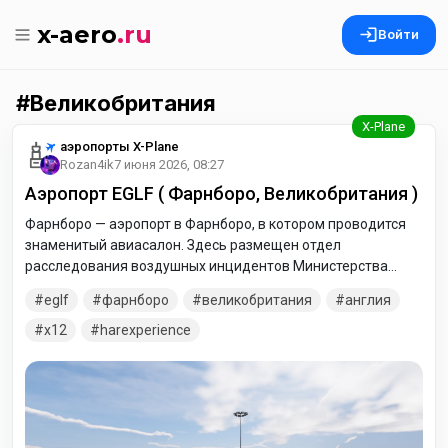
x-aero
.ru
Войти
Великобритания
аэропорты X-Plane
Rozan4ik
7 июня 2026, 08:27
Аэропорт EGLF ( Фарнборо, Великобритания )
Фарнборо — аэропорт в Фарнборо, в котором проводится
знаменитый авиасалон. Здесь размещен отдел
расследования воздушных инцидентов Министерства
транспорта Великобритании. В архиве две версии
eglf
фарнборо
великобритания
англия
аэропорта: стандартный и режим авиашоу.
x12
harexperience