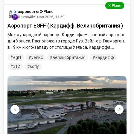
аэропорты X-Plane
Rozan4ik
9 мая 2026, 13:59
Аэропорт EGFF ( Кардифф, Великобритания )
Международный аэропорт Кардиффа — главный аэропорт
для Уэльса. Расположен в городе Руз, Вейл-оф-Гламорган,
в 19 км к юго-западу от столицы Уэльса, Кардиффа,
обслуживает юг и центр Уэльса. Другие названия
egff
уэльс
великобритания
кардифф
аэропорта — Кардифф-Уэльс или Аэропорт Руз, по
названию деревни рядом с аэропортом.
x12
sofly