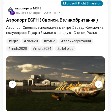
аэропорты MSFS
Rozan4ik
12 апреля 2026, 08:15
Аэропорт EGFH ( Свонси, Великобритания )
Аэропорт Свонси расположен в центре Фэрвуд-Коммон на
полуострове Гауэр в 6 милях к западу от Свонси, Уэльс.
egfh
свонси
уэльс
великобритания
msfs2020
msfs2024
pilot plus