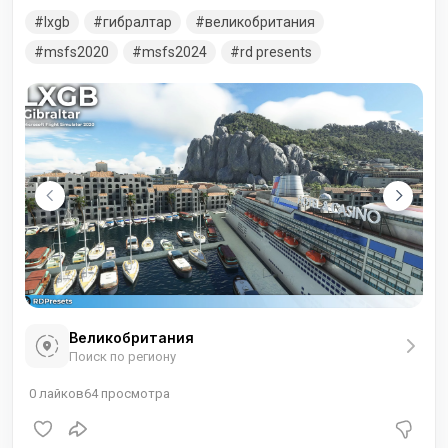
использующее аэропорт для военных нужд. Также
lxgb
гибралтар
великобритания
осуществляются и рейсы гражданской авиации — в
Великобританию и Испанию.
msfs2020
msfs2024
rd presents
Великобритания
Поиск по региону
0
лайков
64
просмотра