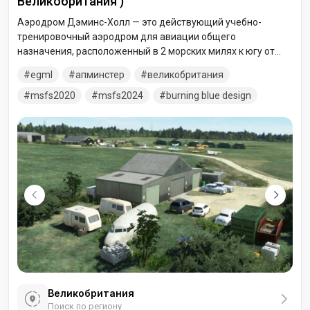
Великобритания )
Аэродром Дэминс-Холл — это действующий учебно-
тренировочный аэродром для авиации общего
назначения, расположенный в 2 морских милях к югу от
Апминстера в лондонском районе Хаверинг, Англия, и
egml
апминстер
великобритания
немного ближе к Авели, к югу от него.
msfs2020
msfs2024
burning blue design
Великобритания
Поиск по региону