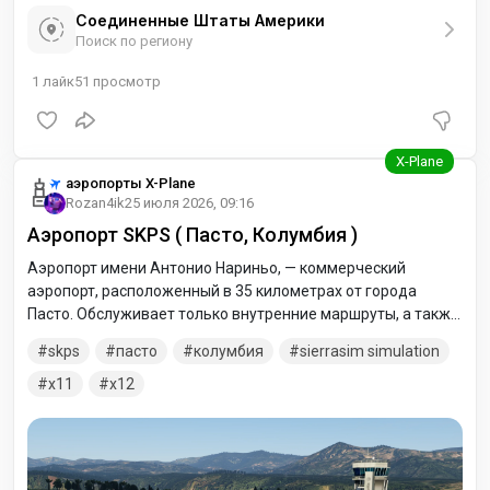
Соединенные Штаты Америки
Поиск по региону
1
лайк
51
просмотр
аэропорты X-Plane
Rozan4ik
25 июля 2026, 09:16
Аэропорт SKPS ( Пасто, Колумбия )
Аэропорт имени Антонио Нариньо, — коммерческий
аэропорт, расположенный в 35 километрах от города
Пасто. Обслуживает только внутренние маршруты, а также
чартерные авиарейсы и полёты военной авиации. В архиве
skps
пасто
колумбия
sierrasim simulation
версии для двух симуляторов. X-Plane 11 и X-Plane 12.
x11
x12