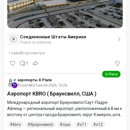
Соединенные Штаты Америки
Поиск по региону
1
лайк
82
просмотра
1
аэропорты X-Plane
Rozan4ik
25 июля 2026, 10:26
Аэропорт KBRO ( Браунсвилл, США )
Международный аэропорт Браунсвилл/Саут-Падре-
Айленд — региональный аэропорт, расположенный в 8 км к
востоку от центра города Браунсвилл, округ Кэмерон, штат
Техас, США. В архиве версии для двух симуляторов. X-
kbro
браунсвилл
сша
x11
x12
Plane 11 и X-Plane 12. Распаковывайте соответствующую