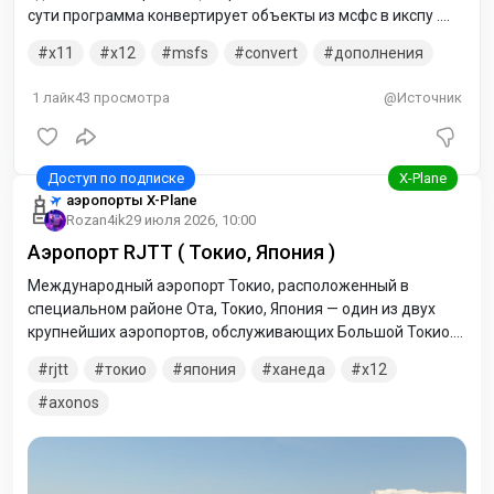
сути программа конвертирует объекты из мсфс в икспу .
ДЛЯ ДОП ИНФОРМАЦИИ СТРАНИЦА - (HELP) ВНУТРИ
x11
x12
msfs
convert
дополнения
САМОГО ПРИЛОЖЕНИЯ
1
лайк
43
просмотра
@Источник
аэропорты X-Plane
Rozan4ik
29 июля 2026, 10:00
Аэропорт RJTT ( Токио, Япония )
Международный аэропорт Токио, расположенный в
специальном районе Ота, Токио, Япония — один из двух
крупнейших аэропортов, обслуживающих Большой Токио.
Носит также название Аэропорт Ханэда. Ханэда
rjtt
токио
япония
ханеда
x12
первоначально был основным аэропортом региона Токио,
однако сегодня он разделяет эту роль с Международным
axonos
аэропортом Нарита. Ханэда принимает почти все
внутренние рейсы в и из Токио, в то время как Нарита
принимает почти все международные рейсы. В последние