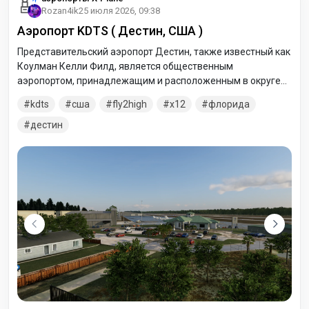
Rozan4ik
25 июля 2026, 09:38
Аэропорт KDTS ( Дестин, США )
Представительский аэропорт Дестин, также известный как
Коулман Келли Филд, является общественным
аэропортом, принадлежащим и расположенным в округе
Окалуза, штат Флорида. Аэропорт находится в одной
kdts
сша
fly2high
x12
флорида
морской миле к востоку от центрального делового района
Дестин, штат Флорида.
дестин