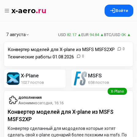
x-aero
.ru
Войти
7 августа
USD
82.17 ▲
EUR
94.84 ▲
BTC/USD
0K ▲
Конвертер моделей для X-plane из MSFS MSFS2XP
0
Технические работы 01.08.2026
0
X-Plane
MSFS
1027 постов
658 постов
дополнения
Анонимно
сегодня, 16:16
Конвертер моделей для X-plane из MSFS
MSFS2XP
Конвертер сделанный для мододелов которые хотят
сделать свой x-plane сценарий более похожим на msfs. По