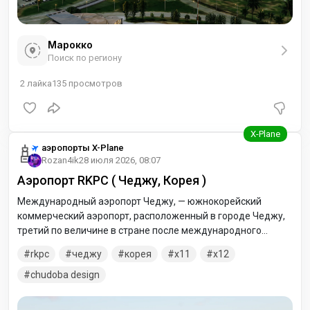
Марокко
Поиск по региону
2
лайка
135
просмотров
аэропорты X-Plane
Rozan4ik
28 июля 2026, 08:07
Аэропорт RKPC ( Чеджу, Корея )
Международный аэропорт Чеджу, — южнокорейский
коммерческий аэропорт, расположенный в городе Чеджу,
третий по величине в стране после международного
аэропорта Инчхон и международного аэропорта Кимпхо по
rkpc
чеджу
корея
x11
x12
показателю объёма пассажирских перевозок.
chudoba design