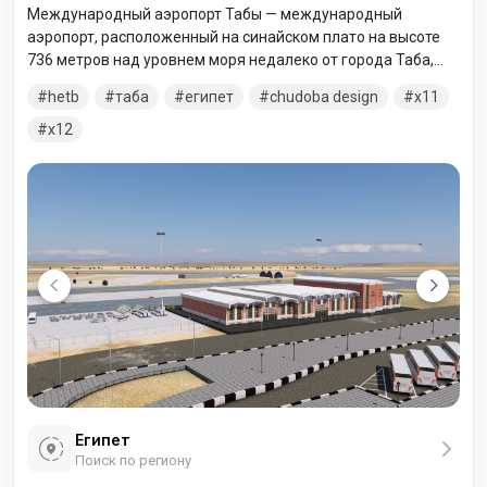
Международный аэропорт Табы — международный
аэропорт, расположенный на синайском плато на высоте
736 метров над уровнем моря недалеко от города Таба,
Египет. У аэропорта имеется всего один выход на посадку,
hetb
таба
египет
chudoba design
x11
откуда отправляются в основном чартерные рейсы.
x12
Египет
Поиск по региону