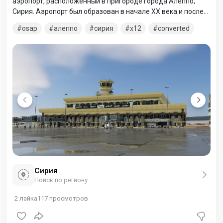
аэропорт, расположенный в пригороде города Алеппо,
Сирия. Аэропорт был образован в начале XX века и после
этого постоянно совершенствовался. В 1999 году был
osap
алеппо
сирия
x12
converted
открыт современный терминал. В ходе гражданской войны
аэропорт приостанавливал свою работу с декабря 2012
года до 22 января 2014 года.
Сирия
Поиск по региону
2
лайка
117
просмотров