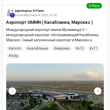
аэропорты X-Plane
Rozan4ik
29 июля 2026, 07:42
Аэропорт GMMN ( Касабланка, Марокко )
Международный аэропорт имени Мухаммеда V —
международный аэропорт, обслуживающий Касабланку,
Марокко. Самый загруженный аэропорт в Марокко и
седьмой по загруженности аэропорт в Африке,
gmmn
касабланка
марокко
x12
x11
пассажиропоток более 9 млн человек в год. Располагает
тремя пассажирскими и одним грузовым терминалами.
fsdg
Расположен в провинции Нуасер.