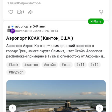
1
лайк
85
просмотров
1
аэропорты X-Plane
Rozan4ik
25 июля 2026, 18:14
Аэропорт KCAK ( Кантон, США )
Аэропорт Акрон-Кантон — коммерческий аэропорт в
городе Грин, на юге округа Саммит, штат Огайо. Аэропорт
расположен примерно в 17 км к юго-востоку от Акрона и в
16 км к северо-западу от Кантона. Он находится под
kcak
кантон
огайо
сша
x11
x12
совместным управлением округов Саммит и Старк.
fly2high