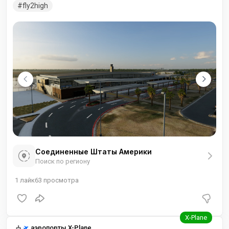
вашему симулятору.
fly2high
Соединенные Штаты Америки
Поиск по региону
1
лайк
63
просмотра
аэропорты X-Plane