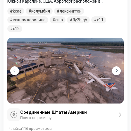
Южной Каролине, США. Аэропорт расположен в
неинкорпорированном округе Лексингтон, к юго-западу от
kcae
колумбия
лексингтон
Колумбии. Несмотря на то, что аэропорт имеет почтовый
адрес в Западной Колумбии, он находится за пределами её
южная каролина
сша
fly2high
x11
границ. В архиве папки для двух версии симулятора X-
x12
Plane. Выбирайте соответствующую вашей версии.
Соединенные Штаты Америки
Поиск по региону
4
лайка
116
просмотров