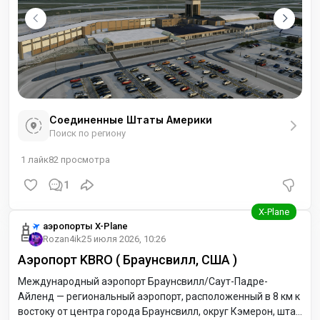
Соединенные Штаты Америки
Поиск по региону
1
лайк
82
просмотра
1
аэропорты X-Plane
Rozan4ik
25 июля 2026, 10:26
Аэропорт KBRO ( Браунсвилл, США )
Международный аэропорт Браунсвилл/Саут-Падре-
Айленд — региональный аэропорт, расположенный в 8 км к
востоку от центра города Браунсвилл, округ Кэмерон, штат