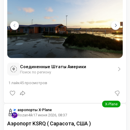
Соединенные Штаты Америки
Поиск по региону
1
лайк
45
просмотров
аэропорты X-Plane
Rozan4ik
17 июня 2026, 08:37
Аэропорт KSRQ ( Сарасота, США )