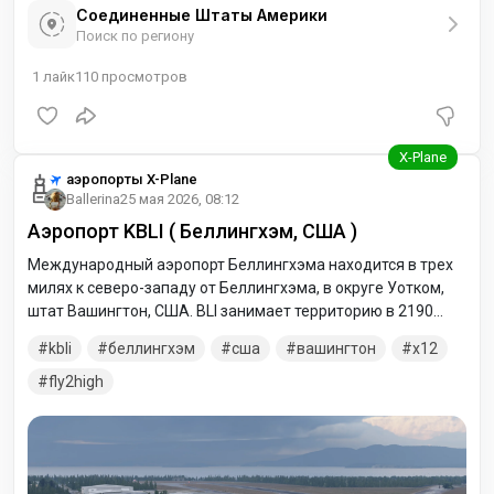
Соединенные Штаты Америки
Поиск по региону
1
лайк
110
просмотров
аэропорты X-Plane
Ballerina
25 мая 2026, 08:12
Аэропорт KBLI ( Беллингхэм, США )
Международный аэропорт Беллингхэма находится в трех
милях к северо-западу от Беллингхэма, в округе Уотком,
штат Вашингтон, США. BLI занимает территорию в 2190
акров и является четвертым по величине коммерческим
kbli
беллингхэм
сша
вашингтон
x12
аэропортом в Вашингтоне.
fly2high