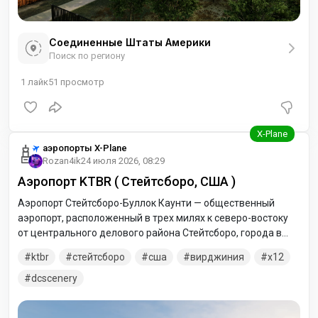
Соединенные Штаты Америки
Поиск по региону
1
лайк
51
просмотр
аэропорты X-Plane
Rozan4ik
24 июля 2026, 08:29
Аэропорт KTBR ( Стейтсборо, США )
Аэропорт Стейтсборо-Буллок Каунти — общественный
аэропорт, расположенный в трех милях к северо-востоку
от центрального делового района Стейтсборо, города в
округе Буллок, штат Джорджия, США. Он принадлежит
ktbr
стейтсборо
сша
вирджиния
x12
городу Стейтсборо и округу Буллок. В настоящее время
коммерческое сообщение с аэропортом отсутствует
dcscenery