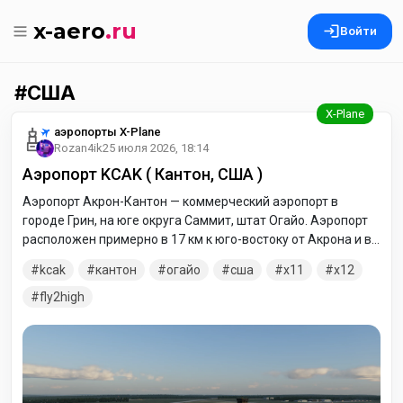
x-aero
.ru
Войти
США
аэропорты X-Plane
Rozan4ik
25 июля 2026, 18:14
Аэропорт KCAK ( Кантон, США )
Аэропорт Акрон-Кантон — коммерческий аэропорт в
городе Грин, на юге округа Саммит, штат Огайо. Аэропорт
расположен примерно в 17 км к юго-востоку от Акрона и в
16 км к северо-западу от Кантона. Он находится под
kcak
кантон
огайо
сша
x11
x12
совместным управлением округов Саммит и Старк.
fly2high