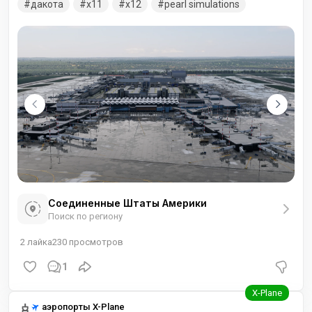
Дакоты и Висконсина. Сцена весьма ресурсоёмкая. i9
дакота
x11
x12
pearl simulations
285k+Ram 96gb 6400mhz+Аsus rоg Аstral GеForсе RTX 5090
= 45-50fps . Общедоступную легкую версию сценария
можно взять по ссылке.
Соединенные Штаты Америки
Поиск по региону
2
лайка
230
просмотров
1
аэропорты X-Plane