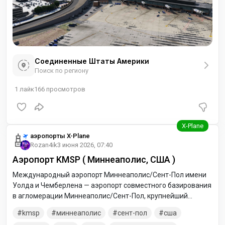
Соединенные Штаты Америки
Поиск по региону
1
лайк
166
просмотров
аэропорты X-Plane
Rozan4ik
3 июня 2026, 07:40
Аэропорт KMSP ( Миннеаполис, США )
Международный аэропорт Миннеаполис/Сент-Пол имени
Уолда и Чемберлена — аэропорт совместного базирования
в агломерации Миннеаполис/Сент-Пол, крупнейший
коммерческий аэропорт пяти штатов Верхнего Среднего
kmsp
миннеаполис
сент-пол
сша
Запада — Миннесоты, Айовы, Северной Дакоты, Южной