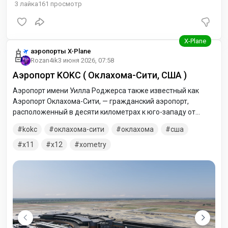
3
лайка
161
просмотр
аэропорты X-Plane
Rozan4ik
3 июня 2026, 07:58
Аэропорт KOKC ( Оклахома-Сити, США )
Аэропорт имени Уилла Роджерса также известный как
Аэропорт Оклахома-Сити, — гражданский аэропорт,
расположенный в десяти километрах к юго-западу от
делового центра города Оклахома-Сити, США. Аэропорт
kokc
оклахома-сити
оклахома
сша
является главным коммерческим авиаузлом столичного
района Оклахомы. В архиве версии для двух симуляторов:
x11
x12
xometry
X-Plane 11 и X-Plane 12. Распаковывайте соответствующие.