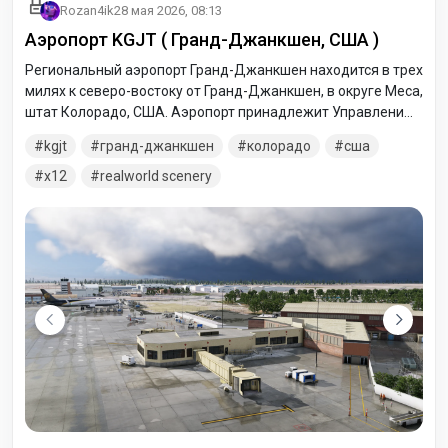
Rozan4ik
28 мая 2026, 08:13
Аэропорт KGJT ( Гранд-Джанкшен, США )
Региональный аэропорт Гранд-Джанкшен находится в трех
милях к северо-востоку от Гранд-Джанкшен, в округе Меса,
штат Колорадо, США. Аэропорт принадлежит Управлению
регионального аэропорта Гранд-Джанкшен.
kgjt
гранд-джанкшен
колорадо
сша
x12
realworld scenery