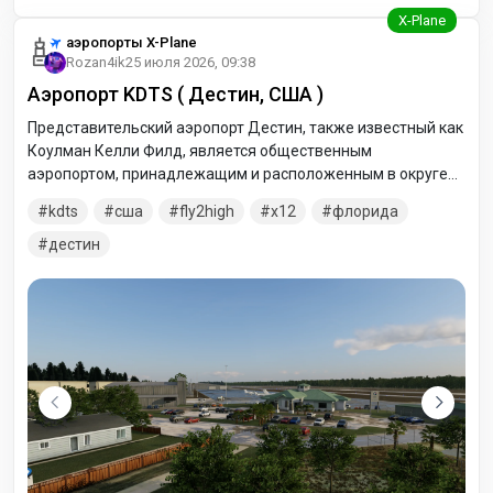
аэропорты X-Plane
Rozan4ik
25 июля 2026, 09:38
Аэропорт KDTS ( Дестин, США )
Представительский аэропорт Дестин, также известный как
Коулман Келли Филд, является общественным
аэропортом, принадлежащим и расположенным в округе
Окалуза, штат Флорида. Аэропорт находится в одной
kdts
сша
fly2high
x12
флорида
морской миле к востоку от центрального делового района
Дестин, штат Флорида.
дестин