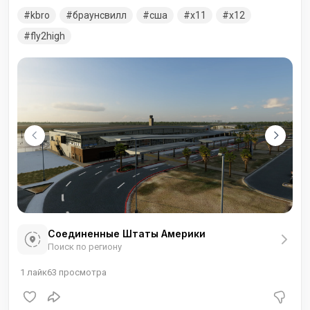
Техас, США. В архиве версии для двух симуляторов. X-
kbro
браунсвилл
сша
x11
x12
Plane 11 и X-Plane 12. Распаковывайте соответствующую
вашему симулятору.
fly2high
Соединенные Штаты Америки
Поиск по региону
1
лайк
63
просмотра