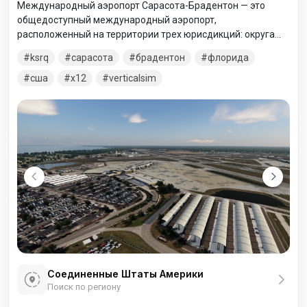
Международный аэропорт Сарасота-Брадентон — это
общедоступный международный аэропорт,
расположенный на территории трех юрисдикций: округа
Сарасота (границы города Сарасота) и округа Манати
ksrq
сарасота
брадентон
флорида
(границы города Брадентон), все в штате Флорида, США.
сша
x12
verticalsim
Соединенные Штаты Америки
Поиск по региону