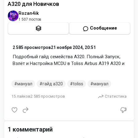
A320 для Новичков
Rozan4ik
1 507 постов
Сообщение
2 585
просмотров
21 ноября 2024, 20:51
Подробный гайд семейства A320. Полный Запуск,
Взлёт и Настройка MCDU в Toliss Airbus A319 A320 и
A321 в X-Plane 11 или любом другом
авиасимуляторе. ( видео с канала
Next Fly
)
мануал
гайд a320
toliss
мануал
15
лайков
2 585
просмотров
Статистика
1
комментарий