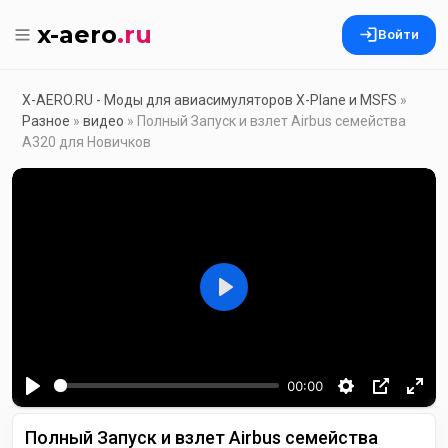
x-aero
.ru
Войти
X-AERO.RU - Моды для авиасимуляторов X-Plane и MSFS
»
Разное
»
видео
» Полный Запуск и взлет Airbus семейства
A320 для Новичков
Воспроизвести
00:00
Полный Запуск и взлет Airbus семейства