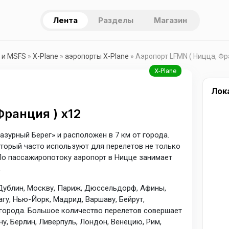
Лента
Разделы
Магазин
 и MSFS
»
X-Plane
»
аэропорты X-Plane
» Аэропорт LFMN ( Ницца, Фр
Лок
ранция ) x12
зурный Берег» и расположен в 7 км от города.
оторый часто используют для перелетов не только
 По пассажиропотоку аэропорт в Ницце занимает
.
Дублин, Москву, Париж, Дюссельдорф, Афины,
рагу, Нью-Йорк, Мадрид, Варшаву, Бейрут,
е города. Большое количество перелетов совершает
у, Берлин, Ливерпуль, Лондон, Венецию, Рим,