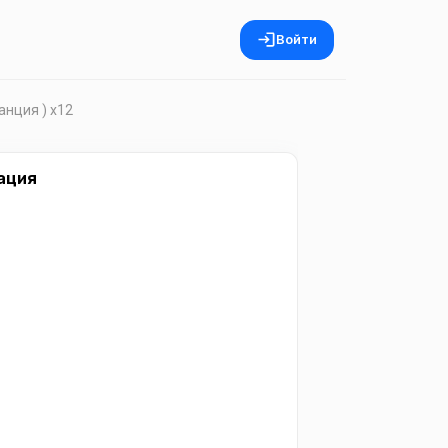
Войти
анция ) x12
ация