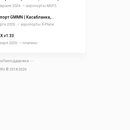
евраля 2026
аэропорты MSFS
порт GMMN ( Касабланка,
кко )
рта 2026
аэропорты X-Plane
X v1.33
варя 2026
плагины
ла
Техподдержка
.RU © 2018-
2026