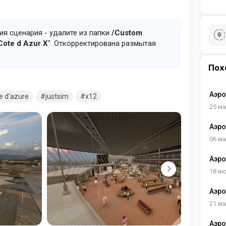
я сценария - удалите из папки
/Custom
Cote d Azur X
". Откорректирована размытая
Пох
Аэро
e d'azure
justsim
x12
25 ма
Аэро
06 ма
Аэро
Вели
18 и
Аэро
21 ма
Аэро