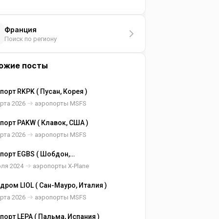
Франция
Поиск по региону
ожие посты
порт RKPK ( Пусан, Корея )
рта 2026
аэропорты MSFS
порт PAKW ( Клавок, США )
рта 2026
аэропорты MSFS
порт EGBS ( Шобдон,
кобритания )
юля 2024
аэропорты X-Plane
дром LIOL ( Сан-Мауро, Италия )
рта 2026
аэропорты MSFS
порт LEPA ( Пальма, Испания )