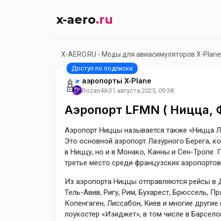
x-aero
.ru
X-AERO.RU - Моды для авиасимуляторов X-Plane
аэропорты X-Plane
Rozan4ik
31 августа 2025, 09:38
Аэропорт LFMN ( Ницца, Ф
Аэропорт Ниццы называется также «Ницца Ла
Это основной аэропорт Лазурного Берега, к
в Ниццу, но и в Монако, Канны и Сен-Тропе.
третье место среди французских аэропортов
Из аэропорта Ниццы отправляются рейсы в 
Тель-Авив, Ригу, Рим, Бухарест, Брюссель, П
Копенгаген, Лиссабон, Киев и многие други
лоукостер «Изиджет», в том числе в Барселон