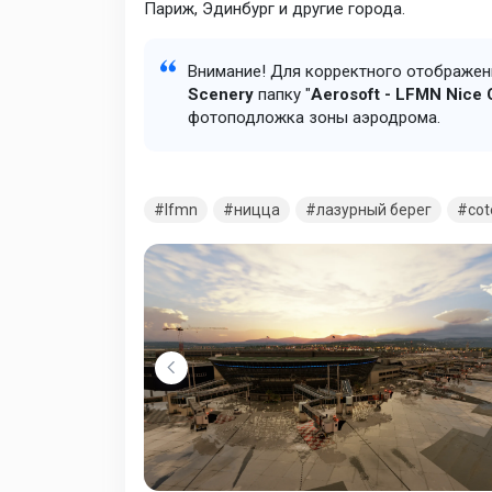
Париж, Эдинбург и другие города.
Внимание! Для корректного отображени
Scenery
папку "
Aerosoft - LFMN Nice 
фотоподложка зоны аэродрома.
lfmn
ницца
лазурный берег
cot