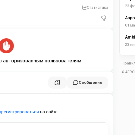
23 ф
Статистика
Аэро
Маро
01 ма
Ambi
23 ян
о авторизованным пользователям
Прави
X-AERO
Сообщение
арегистрироваться
на сайте.