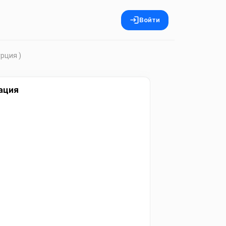
Войти
урция )
ация