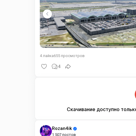
4
лайка
655
просмотров
4
Скачивание доступно тольк
Rozan4ik
1 507 постов