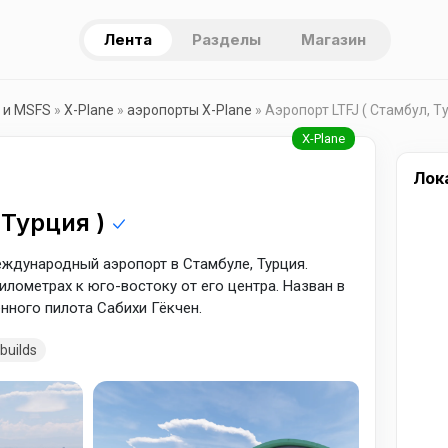
Лента
Разделы
Магазин
 и MSFS
»
X-Plane
»
аэропорты X-Plane
» Аэропорт LTFJ ( Стамбул, Т
Лок
 Турция )
ждународный аэропорт в Стамбуле, Турция.
илометрах к юго-востоку от его центра. Назван в
нного пилота Сабихи Гёкчен.
builds