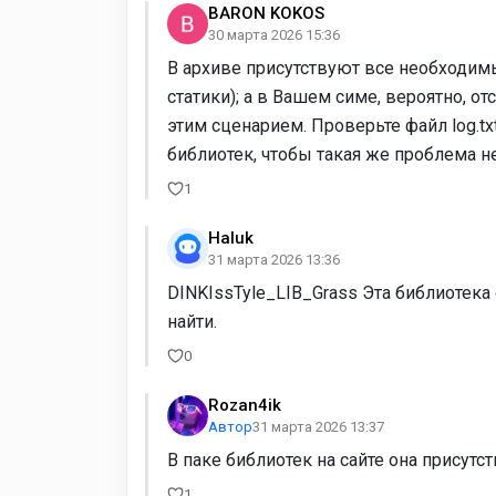
BARON KOKOS
30 марта 2026 15:36
В архиве присутствуют все необходимы
статики); а в Вашем симе, вероятно, о
этим сценарием. Проверьте файл log.txt
библиотек, чтобы такая же проблема н
1
Haluk
31 марта 2026 13:36
DINKIssTyle_LIB_Grass Эта библиотека о
найти.
0
Rozan4ik
Автор
31 марта 2026 13:37
В паке библиотек на сайте она присутст
1