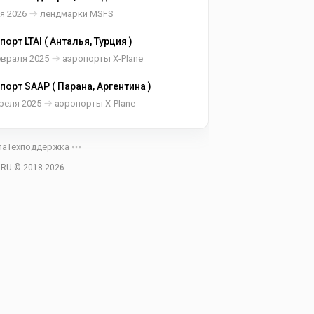
я 2026
лендмарки MSFS
порт LTAI ( Анталья, Турция )
евраля 2025
аэропорты X-Plane
порт SAAP ( Парана, Аргентина )
реля 2025
аэропорты X-Plane
ла
Техподдержка
.RU © 2018-
2026