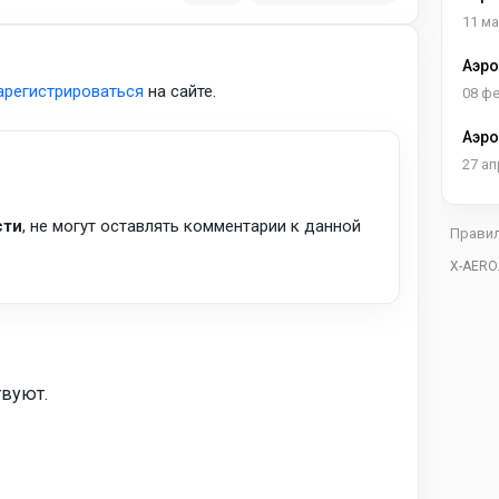
11 ма
Аэро
арегистрироваться
на сайте.
08 ф
Аэро
27 ап
сти
, не могут оставлять комментарии к данной
Прави
X-AERO
твуют.