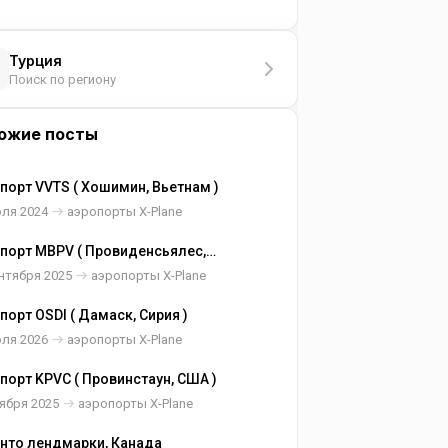
Турция
Поиск по региону
ожие посты
порт VVTS ( Хошимин, Вьетнам )
юля 2024
аэропорты X-Plane
порт MBPV ( Провиденсьялес,
с и Кайкос )
нтября 2025
аэропорты X-Plane
порт OSDI ( Дамаск, Сирия )
юля 2026
аэропорты X-Plane
порт KPVC ( Провинстаун, США )
ября 2025
аэропорты X-Plane
нто лендмарки, Канада