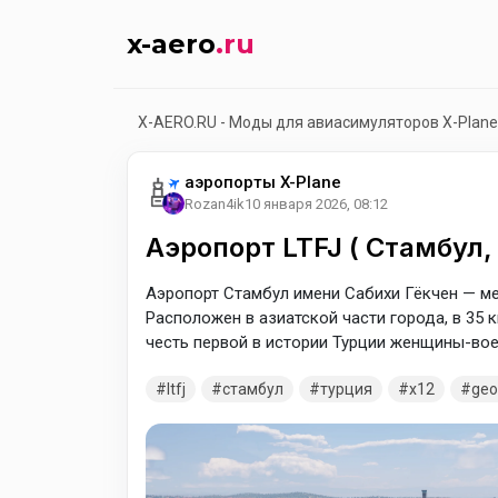
x-aero
.ru
X-AERO.RU - Моды для авиасимуляторов X-Plane
аэропорты X-Plane
Rozan4ik
10 января 2026, 08:12
Аэропорт LTFJ ( Стамбул,
Аэропорт Стамбул имени Сабихи Гёкчен — ме
Расположен в азиатской части города, в 35 к
честь первой в истории Турции женщины-вое
ltfj
стамбул
турция
x12
geo