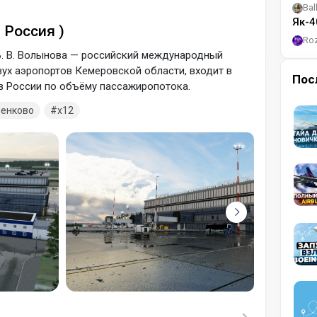
Bal
Як-4
 Россия )
Ro
. В. Волынова — российский международный
вух аэропортов Кемеровской области, входит в
Пос
в России по объёму пассажиропотока.
ченково
x12