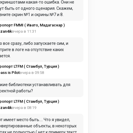
скриншотами какая-то ошибка. Они не
ут быть от одного сценария. Скажем,
вните скрин №1 и скрины №7 и 8.
ропорт FMMI ( Ивато, Мадагаскар )
вчера в 11:31
zan4ik
о все сразу, либо запускаете сим, и
трите в логе на отсутствие каких
ается.
ропорт LTFM ( Стамбул, Турция )
вчера в 09:58
ass is Pilot
акие библиотеки устанавливать для
ректной работы?
ропорт LTFM ( Стамбул, Турция )
вчера в 08:19
zan4ik
т имеет место быть.... Что я увидел,
нвертированные объекты, в некоторых
тах не полностью ( нет к примеру текста