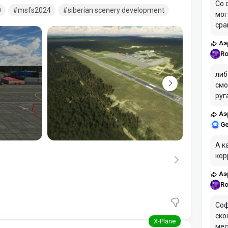
российскими авиакомпаниями, в частности, сюда
Со 
0
msfs2024
siberian scenery development
мог
и «Ямал», а также иностранными перевозчиками,
сра
ков (например,
Аэ
Ro
либ
смо
руг
Аэ
Ge
А к
кор
Аэ
Ro
Соф
ско
мес