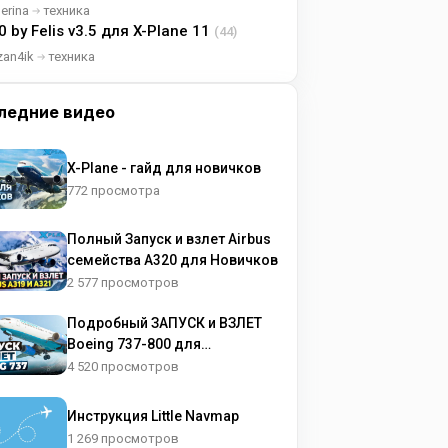
lerina
техника
0 by Felis v3.5 для X-Plane 11
(44)
zan4ik
техника
ледние видео
X-Plane - гайд для новичков
772 просмотра
Полный Запуск и взлет Airbus
семейства A320 для Новичков
2 577 просмотров
Подробный ЗАПУСК и ВЗЛЕТ
Boeing 737-800 для
НОВИЧКОВ
4 520 просмотров
Инструкция Little Navmap
1 269 просмотров