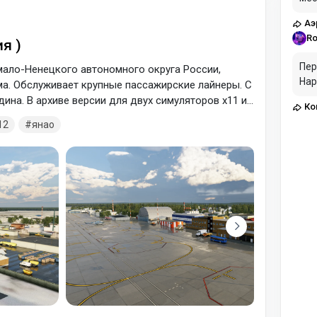
на 
Аэ
рас
Ro
я )
пол
В и
Пер
ало-Ненецкого автономного округа России,
сце
Нар
а. Обслуживает крупные пассажирские лайнеры. С
еще
дина. В архиве версии для двух симуляторов x11 и
воо
Конвертер моделей для X-plane из MSFS
SAS
MSFS
12
янао
тра
час