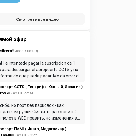
Смотреть все видео
ямой эфир
8 часов назад
rsilvera
! He intentado pagar la suscripcion de 1
 para descargar el aeropuerto GCTS y no
 forma de que pueda pagar. Me da error de
o constantemente.
ропорт GCTS ( Тенерифе-Южный, Испания )
вчера в 22:34
ro97
сибо, но порт без парковок - как
одан без ручки. Сможете расставить?
 полез в WED править, но изменения в
е почему-то не отображаются.
ропорт FMMI ( Ивато, Мадагаскар )
вчера в 20:22
zan4ik