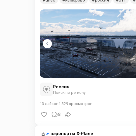
unee
кемерово
россия
x11
Россия
Поиск по региону
13
лайков
1 329
просмотров
8
аэропорты X-Plane