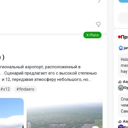
Пр
ja
 )
Hola
mes
региональный аэропорт, расположенный в
hay
 . Сценарий предлагает его с высокой степенью
pag
 и 12, передавая атмосферу небольшого, но
Аэ
а. Сценарий размещения аэропорта в его первом
Gy
x12
findaero
рхангельской области, в 4 км к юго-востоку от
ные координаты (61.237000,
Спа
чем
Сам
сим
Аэ
Ro