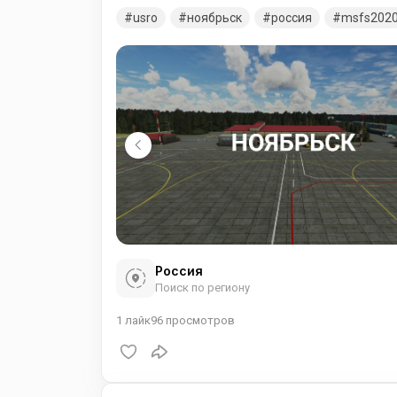
аэропорт Ноябрьск работает с несколькими 
usro
ноябрьск
россия
msfs202
относятся такие авиакомпании как «ЮТэйр» 
осуществляющим рейсы в интересах вахтови
Россия
Поиск по региону
1
лайк
96
просмотров