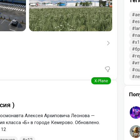
Тег
ae
es
la
na
x1
бр
ге
ит
с
л
Поп
сия )
осмонавта Алексея Архиповича Леонова —
я класса «Б» в городе Кемерово. Обновлено.
 12