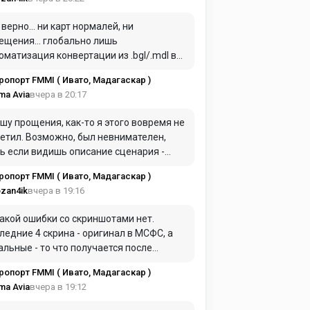
 верно… ни карт нормалей, ни
ещения… глобально лишь
оматизация конвертации из .bgl/.mdl в
.obj. А дальше берем напильник в виде
ропорт FMMI ( Ивато, Мадагаскар )
стого редактора, фотошопа и wed ))
вчера в 20:17
ma Avia
шу прощения, как-то я этого вовремя не
етил. Возможно, был невнимателен,
ь если видишь описание сценария -
даешь скрины именно от него...
ропорт FMMI ( Ивато, Мадагаскар )
учается, что "возможности конвертера"
вчера в 19:16
zan4ik
о брать в очень большие кавычки (в
ШКОМ большие, на мой взгляд).
акой ошибки со скриншотами нет.
ледние 4 скрина - оригинал в МСФС, а
альные - то что получается после
вертации в ХП.... И, кстати, в описании
ропорт FMMI ( Ивато, Мадагаскар )
ь об этом информация.
вчера в 19:12
ma Avia