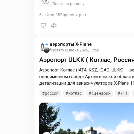
Поиск по региону
5
лайков
357
просмотров
аэропорты X-Plane
findaero
12 июня 2026, 17:50
Аэропорт ULKK ( Котлас, Россия
Аэропорт Котлас (IATA: KSZ, ICAO: ULKK) — 
одноимённом городе Архангельской области.
детализации для авиасимуляторов X‑Plane 11
важного транспортного узла Русского Север
россия
котлас
сценарий
x11
географическом положении: на юго-востоке А
города Котлас. В основе сценария — правиль