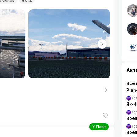
леонов
x12
Акт
Все 
Pla
Ro
Як-4
Ro
Boei
Ro
Boei