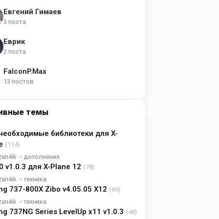
Евгений Гимаев
3 поста
Еврик
2 поста
FalconP.Max
13 постов
ивные темы
необходимые библиотеки для X-
ne
(114)
zan4ik
дополнения
0 v1.0.3 для X-Plane 12
(78)
zan4ik
техника
ng 737-800X Zibo v4.05.05 X12
(60)
zan4ik
техника
ng 737NG Series LevelUp x11 v1.0.3
(48)