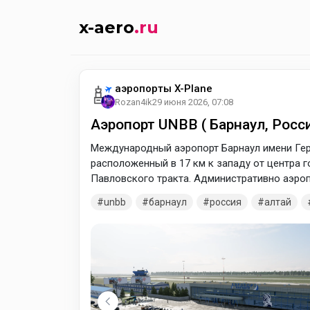
x-aero
.ru
аэропорты X-Plane
Rozan4ik
29 июня 2026, 07:08
Аэропорт UNBB ( Барнаул, Росси
Международный аэропорт Барнаул имени Гер
расположенный в 17 км к западу от центра г
Павловского тракта. Административно аэроп
аэропортом федерального значения.
unbb
барнаул
россия
алтай