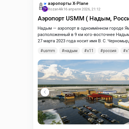
аэропорты X-Plane
Rozan4ik
16 апреля 2026, 21:12
Аэропорт USMM ( Надым, Росси
Надым — аэропорт в одноимённом городе Ям
расположенный в 9 км юго-восточнее Надым
27 марта 2023 года носит имя В. С. Черномыр
x12. Выбирайте соответствующую.
usmm
надым
x11
россия
x