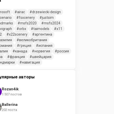
и
rosoft
airac
drzewiecki design
cenario
fsxcenery
justsim
ndmarks
msfs2020
msfs2024
vigraph
orbx
taimodels
x11
2
x22scenery
аргентина
азилия
великобритания
рмания
греция
испания
алия
канада
норвегия
россия
ша
франция
швейцария
ендмарки
навигация
улярные авторы
Rozan4ik
1 507 постов
Ballerina
202 поста