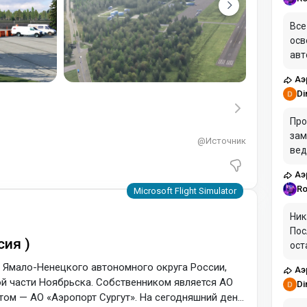
Все
осв
авт
xp 
Аэ
тек
Di
Про
зам
@Источник
вед
ожи
Аэ
Пол
Ro
над
СЛИ
Ник
Пос
сия )
ост
кон
 Ямало-Ненецкого автономного округа России,
Аэ
ест
й части Ноябрьска. Собственником является АО
Di
нтом — АО «Аэропорт Сургут». На сегодняшний день