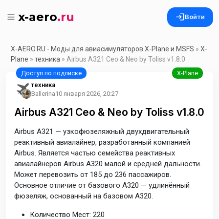
x-aero
.ru
Войти
X-AERO.RU - Моды для авиасимуляторов X-Plane и MSFS
»
X-
Plane
»
техника
» Airbus A321 Ceo & Neo by Toliss v1.8.0
техника
Ballerina
10 января 2026, 20:27
Airbus A321 Ceo & Neo by Toliss v1.8.0
Airbus A321 — узкофюзеляжный двухдвигательный
реактивный авиалайнер, разработанный компанией
Airbus. Является частью семейства реактивных
авиалайнеров Airbus A320 малой и средней дальности.
Может перевозить от 185 до 236 пассажиров.
Основное отличие от базового A320 — удлинённый
фюзеляж, основанный на базовом A320.
Количество Мест: 220