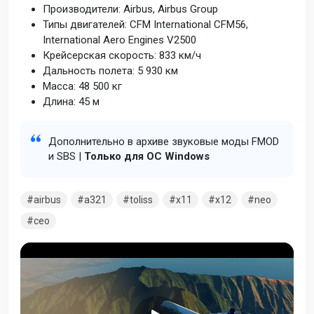
Производители: Airbus, Airbus Group
Типы двигателей: CFM International CFM56,
International Aero Engines V2500
Крейсерская скорость: 833 км/ч
Дальность полета: 5 930 км
Масса: 48 500 кг
Длина: 45 м
Дополнительно в архиве звуковые моды FMOD
и SBS |
Только для ОС Windows
airbus
a321
toliss
x11
x12
neo
ceo