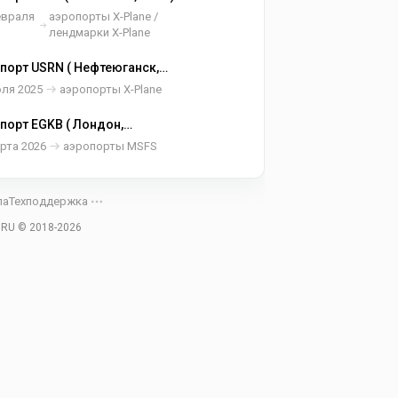
евраля
аэропорты X-Plane /
лендмарки X-Plane
порт USRN ( Нефтеюганск,
ия )
юля 2025
аэропорты X-Plane
порт EGKB ( Лондон,
кобритания )
рта 2026
аэропорты MSFS
ла
Техподдержка
.RU © 2018-
2026