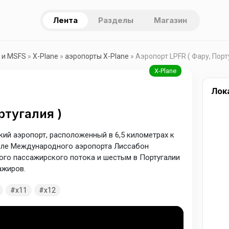
Лента
Разделы
Магазин
 и MSFS
»
X-Plane
»
аэропорты X-Plane
» Аэропорт LPFR ( Фару, Порт
Лок
ртугалия )
ий аэропорт, расположенный в 6,5 километрах к
осле Международного аэропорта Лиссабон
го пассажирского потока и шестым в Португалии
ажиров.
x11
x12