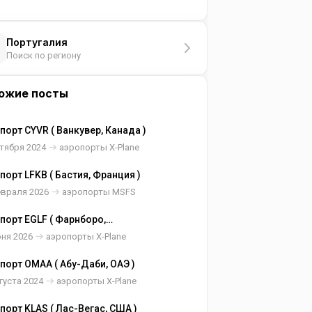
Португалия
Поиск по региону
ожие посты
порт CYVR ( Ванкувер, Канада )
тября 2024
аэропорты X-Plane
порт LFKB ( Бастия, Франция )
евраля 2026
аэропорты MSFS
порт EGLF ( Фарнборо,
кобритания )
юня 2026
аэропорты X-Plane
порт OMAA ( Абу-Даби, ОАЭ )
густа 2024
аэропорты X-Plane
порт KLAS ( Лас-Вегас, США )