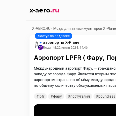
x-aero
.ru
X-AERO.RU - Моды для авиасимуляторов X-Plane
аэропорты X-Plane
Rozan4ik
22 июля 2024, 14:46
Аэропорт LPFR ( Фару, По
Международный аэропорт Фару, — гражданск
западу от города Фару. Является вторым п
аэропортом страны по объёму международно
по общему количеству обслуживаемых пасс
lpfr
фару
португалия
boundless