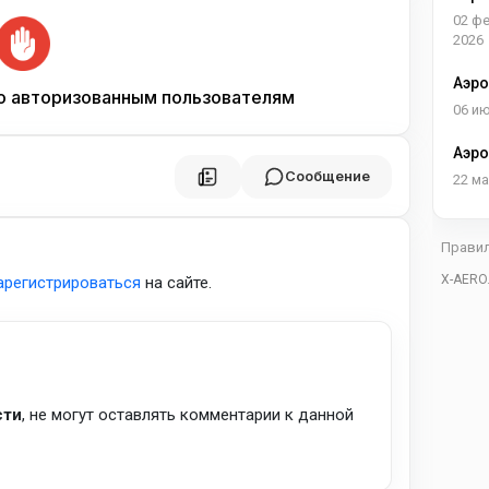
02 ф
2026
Аэро
о авторизованным пользователям
Росс
06 и
Аэро
Вели
Сообщение
22 ма
Прави
X-AERO
арегистрироваться
на сайте.
сти
, не могут оставлять комментарии к данной