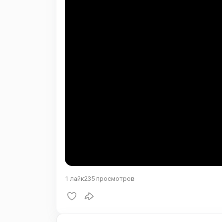
1
лайк
235
просмотров