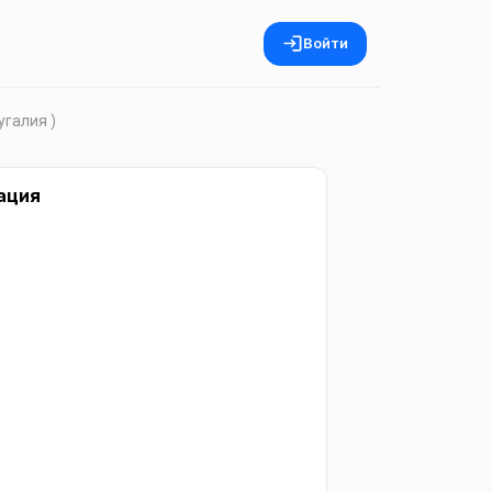
Войти
угалия )
ация