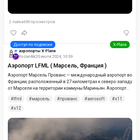
2
лайка
690
просмотров
аэропорты X-Plane
Rozan4ik
20 июля 2024, 10:59
Аэропорт LFML ( Марсель, Франция )
Аэропорт Марсель Прованс — международный аэропорт во
Франции, расположенный в 27 километрах к северо-западу
от Марселя на территории коммуны Мариньян. Аэропорт
Марселя является пятым во Франции по пассажиропотоку.
lfml
марсель
прованс
aerosoft
x11
x12