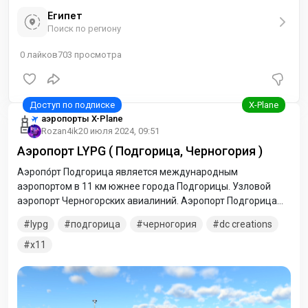
Египет
Поиск по региону
0
лайков
703
просмотра
аэропорты X-Plane
Rozan4ik
20 июля 2024, 09:51
Аэропорт LYPG ( Подгорица, Черногория )
Аэропо́рт Подгорица является международным
аэропортом в 11 км южнее города Подгорицы. Узловой
аэропорт Черногорских авиалиний. Аэропорт Подгорица
иногда называют Аэропортом Голубовцы или Голубовичи
lypg
подгорица
черногория
dc creations
по названию ближайшего к аэропорту города. Подгорица —
второй гражданский аэропорт Черногории.
x11