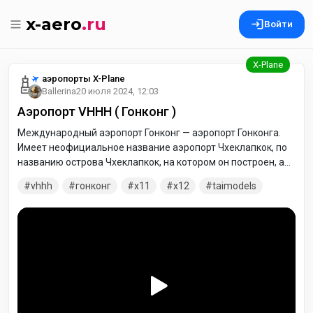
x-aero
.ru
Войти
аэропорты X-Plane
Ballerina
20 июля 2024, 12:03
Аэропорт VHHH ( Гонконг )
Международный аэропорт Гонконг — аэропорт Гонконга.
Имеет неофициальное название аэропорт Чхеклапкок, по
названию острова Чхеклапкок, на котором он построен, а
также для того, чтобы не путать его со старым гонконгским
vhhh
гонконг
x11
x12
taimodels
аэропортом Кайтак.