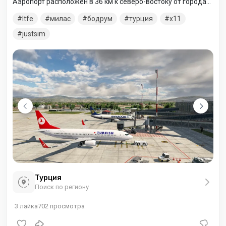
Аэропорт расположен в 36 км к северо-востоку от города
Бодрум и в 16 км к югу от Миласа.
ltfe
милас
бодрум
турция
x11
justsim
Турция
Поиск по региону
3
лайка
702
просмотра