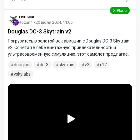
техника
Rozan4ik
20 июля 2024, 11:06
Douglas DC-3 Skytrain v2
Погрузитесь в золотой век авиации с Douglas DC-3 Skytrain
v2! Сочетая в себе винтажную привлекательность и
ультрасовременную симуляцию, этот самолет предлагает
два разных впечатления от полета в одном. Множество
douglas
dc-3
skytrain
v2
x12
систем и настойчивость включены. История сочетается с
блеском современности – необходимая вещь для каждого
vskylabs
виртуального пилота!