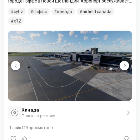
городе Гоффс в Новой Шотландии. Аэропорт обслуживает
регион Галифакс, материковую часть Новой Шотландии и
cyhz
гоффс
канада
airfield canada
прилегающие районы в соседних приморских провинциях.
x12
Канада
Поиск по региону
1
лайк
129
просмотров