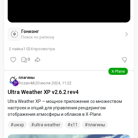
Гонконг
Поиск по региону
2
лайка
1 024
просмотра
9
плагины
Rozan4ik
20 июля 2024, 11:22
Ultra Weather XP v2.6.2 rev4
Ultra Weather XP — мощное приложение со множеством
настроек и опций для управления рендерингом
отображения атмосферы и облаков в X-Plane.
uwxp
ultra weather
x11
плагины