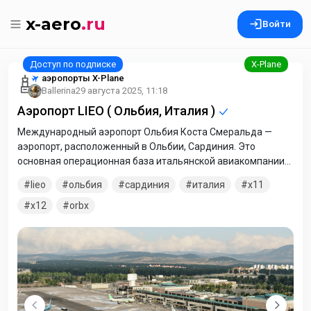
x-aero
.ru
Войти
аэропорты X-Plane
Ballerina
29 августа 2025, 11:18
Аэропорт LIEO ( Ольбия, Италия )
Международный аэропорт Ольбия Коста Смеральда —
аэропорт, расположенный в Ольбии, Сардиния. Это
основная операционная база итальянской авиакомпании
Air Italy, штаб-квартира которой находится в аэропорту.
lieo
ольбия
сардиния
италия
x11
Аэропорт в основном обслуживает сезонные праздничные
рейсы из европейских аэропортов и управляются Geasar
x12
orbx
S.p.A.