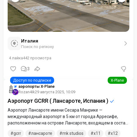
Италия
Поиск по региону
4
лайка
442
просмотра
3
аэропорты X-Plane
Rozan4ik
29 августа 2025, 10:09
Аэропорт GCRR ( Лансароте, Испания )
Аэропорт Лансароте имени Сесара Манрике —
международный аэропорт в 5 км от города Арресифе,
расположенном на острове Лансароте, входящем в состав
Канарского архипелага. По состоянию на 2022 год этот
gcrr
лансароте
mk studios
x11
x12
аэропорт является одним из крупнейших воздушных ворот