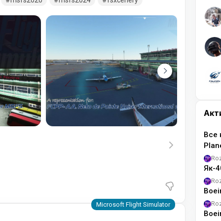
msfs2020
msfs2024
fsxcenery
Акт
Все 
Pla
Ro
Як-4
Ro
Boei
Ro
Boei