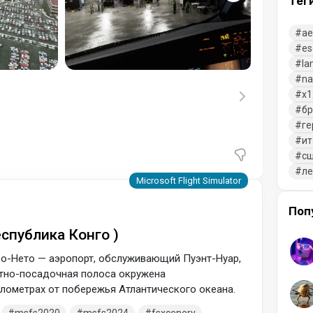
Тег
ae
es
la
na
x1
бр
ге
ит
с
л
Поп
еспублика Конго )
о-Нето — аэропорт, обслуживающий Пуэнт-Нуар,
етно-посадочная полоса окружена
илометрах от побережья Атлантического океана.