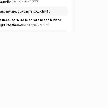
во вторник в 10:20
zan4ik
авствуйте, обновите кэш ctrl+f5
е необходимые библиотеки для X-Plane
во вторник в 10:15
едя Столбенко
вуйте купил подписку а доступа к
тному кантента нет
е необходимые библиотеки для X-Plane
в понедельник в 19:17
ma Avia
и можно, чуть подробнее!
ght Factor - Airbus A350 1.7.4
в понедельник в 15:53
eg197095
астройках самолета надо выставить !
ght Factor - Airbus A350 1.7.4