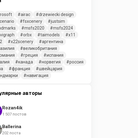
и
rosoft
airac
drzewiecki design
cenario
fsxcenery
justsim
ndmarks
msfs2020
msfs2024
vigraph
orbx
taimodels
x11
2
x22scenery
аргентина
азилия
великобритания
рмания
греция
испания
алия
канада
норвегия
россия
ша
франция
швейцария
ендмарки
навигация
улярные авторы
Rozan4ik
1 507 постов
Ballerina
202 поста