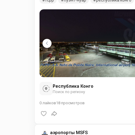
fcpp
пуэнт-нуар
республика конго
Республика Конго
Поиск по региону
0
лайков
18
просмотров
аэропорты MSFS