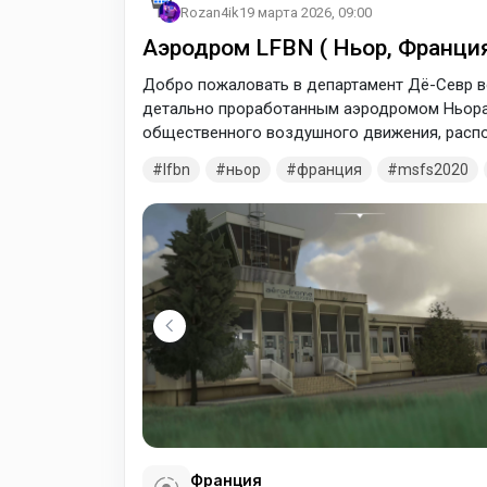
Rozan4ik
19 марта 2026, 09:00
Аэродром LFBN ( Ньор, Франция
Добро пожаловать в департамент Дё-Севр в
детально проработанным аэродромом Ньора
общественного воздушного движения, распо
в департаменте Дё-Севр (регион Новая Акви
lfbn
ньор
франция
msfs2020
авиации, грузовых и медицинских перевозок,
парашютный спорт и модели самолетов). От
Франция