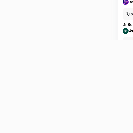
Ro
Здр
Вс
Ф
Здравст
пла
Вс
Di
Есл
Fli
ol
в н
Fli