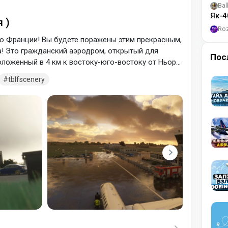
Bal
Як-4
 )
Ro
о Франции! Вы будете поражены этим прекрасным,
! Это гражданский аэродром, открытый для
Пос
ложенный в 4 км к востоку-юго-востоку от Ньора
тания, Франция). Он используется для деловой
tblfscenery
 а также для отдыха и туризма (легкая авиация,
сюда вы можете совершить полет