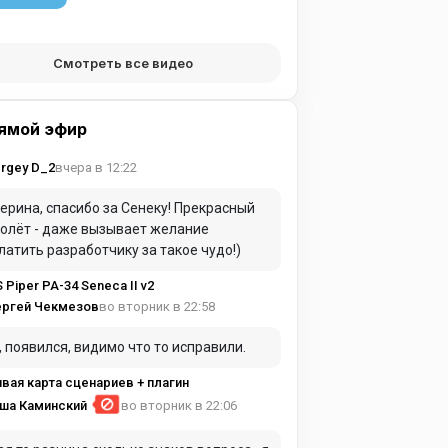
Смотреть все видео
ямой эфир
вчера в 12:22
rgey D_2
ерина, спасибо за Сенеку! Прекрасный
олёт - даже вызывает желание
латить разработчику за такое чудо!)
S Piper PA-34 Seneca II v2
во вторник в 22:58
ергей Чекмезов
, появился, видимо что то исправили.
вая карта сценариев + плагин
ша Каминский
во вторник в 22:06