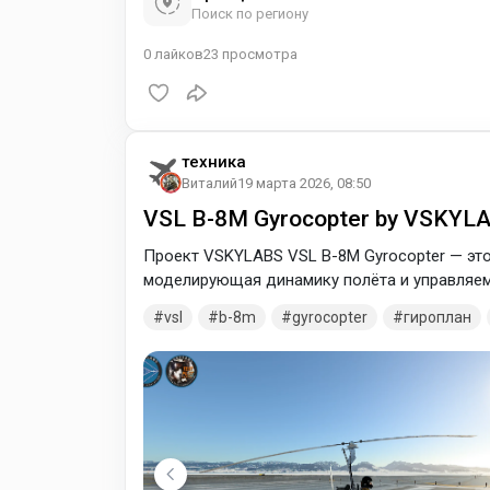
Поиск по региону
0
лайков
23
просмотра
техника
Виталий
19 марта 2026, 08:50
VSL B-8M Gyrocopter by VSKYL
Проект VSKYLABS VSL B-8M Gyrocopter — это
моделирующая динамику полёта и управляемо
vsl
b-8m
gyrocopter
гироплан