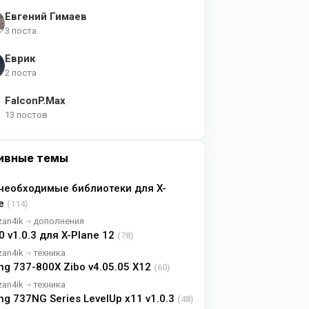
Евгений Гимаев
3 поста
Еврик
2 поста
FalconP.Max
13 постов
ивные темы
необходимые библиотеки для X-
ne
(114)
zan4ik
дополнения
0 v1.0.3 для X-Plane 12
(78)
zan4ik
техника
ng 737-800X Zibo v4.05.05 X12
(60)
zan4ik
техника
ng 737NG Series LevelUp x11 v1.0.3
(48)