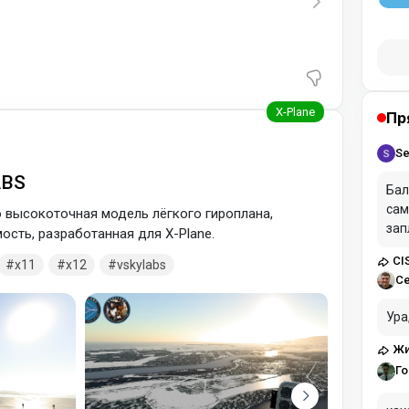
Пр
Se
ABS
Бал
сам
 высокоточная модель лёгкого гироплана,
зап
сть, разработанная для X-Plane.
CI
x11
x12
vskylabs
С
Ура
Жи
Го