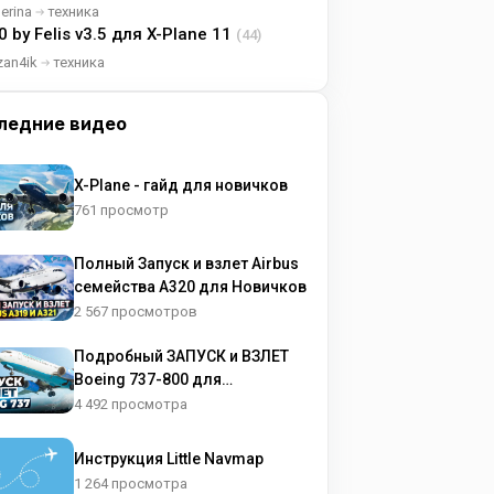
lerina
техника
0 by Felis v3.5 для X-Plane 11
(44)
zan4ik
техника
ледние видео
X-Plane - гайд для новичков
761 просмотр
Полный Запуск и взлет Airbus
семейства A320 для Новичков
2 567 просмотров
Подробный ЗАПУСК и ВЗЛЕТ
Boeing 737-800 для
НОВИЧКОВ
4 492 просмотра
Инструкция Little Navmap
1 264 просмотра