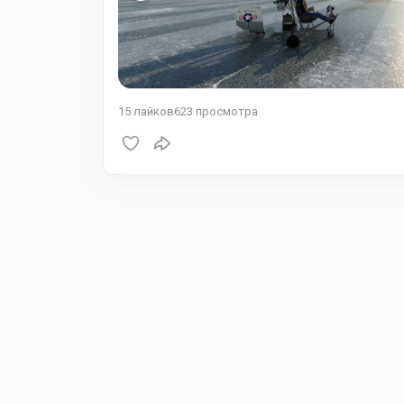
15
лайков
623
просмотра