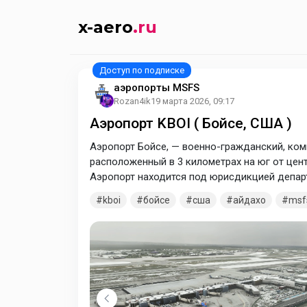
x-aero
.ru
аэропорты MSFS
Rozan4ik
19 марта 2026, 09:17
Аэропорт KBOI ( Бойсе, США )
Аэропорт Бойсе, — военно-гражданский, ком
расположенный в 3 километрах на юг от цен
Аэропорт находится под юрисдикцией департ
специальной комиссией, состоящей из 7 чел
kboi
бойсе
сша
айдахо
msf