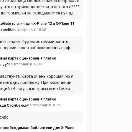
ая те разница сколько знаков вопроса , я
у что он присоединяется, а вот эта п****
иде гармошки не складывается ну над
дом в самолет для герметики я это имел
toGate плагин для X-Plane 12 и X-Plane 11
ду
во вторник в 18:53
zan4ik
вет, знаем, будем оптимизировать…
т версии слоев заблокированы в рф
вая карта сценариев + плагин
во вторник в 18:49
ncy^
авствуйте! Карта очень хорошая, но я
етил одну проблему. При включении
ций «Воздушные трассы» и «Точки
AC» они практически полностью
вая карта сценариев + плагин
имают оперативную память. Из-за этого
во вторник в 10:29
едя Столбенко
та начинает сильно зависать и работать
нь медленно.
сибо
е необходимые библиотеки для X-Plane