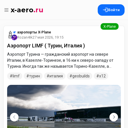
x-aero
.ru
Войти
аэропорты X-Plane
Rozan4ik
27 мая 2026, 19:15
Аэропорт LIMF ( Турин, Италия )
Аэропорт Турина — гражданский аэропорт на севере
Италии, в Казелле-Торинезе, в 16 км к северо-западу от
Турина. Иногда так же называется Торино-Казелле, а
также международный аэропорт имени Сандро Пертини в
limf
турин
италия
geobuilds
x12
честь бывшего президента Италии. Добавлена
фотоподложка зоны аэропорта и прилегающей
территории. Добавлены декали на полигоны, изменена
погодная карта поверхностей.