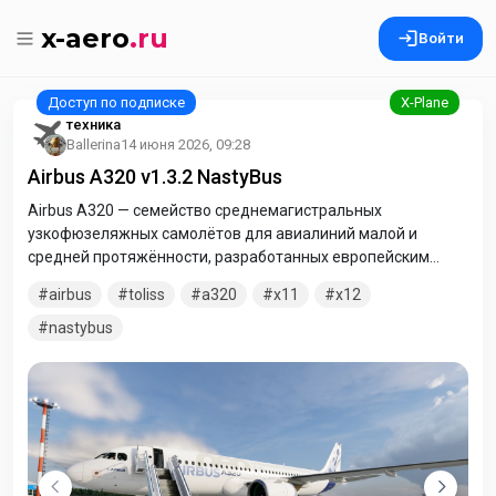
x-aero
.ru
Войти
техника
Ballerina
14 июня 2026, 09:28
Airbus A320 v1.3.2 NastyBus
Airbus A320 — семейство среднемагистральных
узкофюзеляжных самолётов для авиалиний малой и
средней протяжённости, разработанных европейским
консорциумом «Airbus S.A.S». Выпущенный в 1988 году, он
airbus
toliss
a320
x11
x12
стал первым массовым пассажирским самолётом, на
котором была применена электродистанционная система
nastybus
управления.