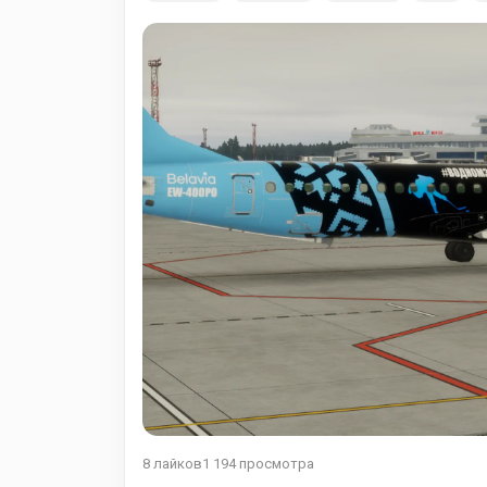
8
лайков
1 194
просмотра