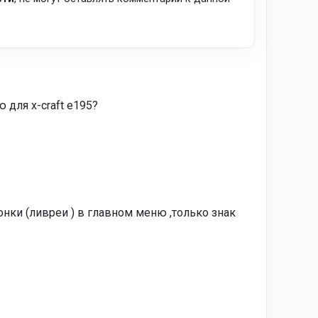
 для x-craft e195?
нки (ливреи ) в главном меню ,только знак