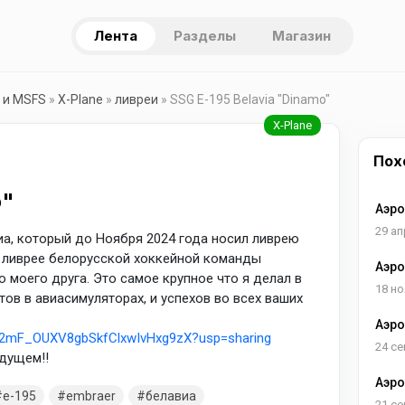
Лента
Разделы
Магазин
 и MSFS
»
X-Plane
»
ливреи
» SSG E-195 Belavia "Dinamo"
Пох
o"
Аэро
29 ап
а, который до Ноября 2024 года носил ливрею
 в ливрее белорусской хоккейной команды
Аэро
 моего друга. Это самое крупное что я делал в
Фили
18 но
тов в авиасимуляторах, и успехов во всех ваших
Аэро
pZG2mF_OUXV8gbSkfClxwIvHxg9zX?usp=sharing
x12
24 се
дущем!!
Аэро
e-195
embraer
белавиа
21 се