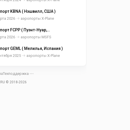
порт KBNA ( Нэшвилл, США )
рта 2026
аэропорты X-Plane
порт FCPP ( Пуэнт-Нуар,
ублика Конго )
рта 2026
аэропорты MSFS
порт GEML ( Мелилья, Испания )
нтября 2025
аэропорты X-Plane
ла
Техподдержка
.RU © 2018-
2026