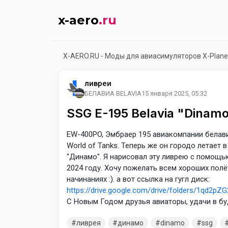
x-aero
.ru
X-AERO.RU - Моды для авиасимуляторов X-Plane
ливреи
БЕЛАВИА BELAVIA
15 января 2025, 05:32
SSG E-195 Belavia "Dinam
EW-400PO, Эмбраер 195 авиакомпании белави
World of Tanks. Теперь же он городо летает
"Динамо". Я нарисовал эту ливрею с помощью
2024 году. Хочу пожелать всем хороших полё
начинаниях :). а вот ссылка на гугл диск:
https://drive.google.com/drive/folders/1qd2
С Новым Годом друзья авиаторы, удачи в бу
ливрея
динамо
dinamo
ssg