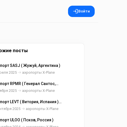
Войти
ожие посты
порт SASJ ( Жужуй, Аргентина )
реля 2025
аэропорты X-Plane
порт RPMR ( Генерал Сантос,
ппины )
ября 2025
аэропорты X-Plane
порт LEVT ( Витория, Испания )
нтября 2025
аэропорты X-Plane
порт ULOO ( Псков, Россия )
нтября 2024
аэропорты X-Plane