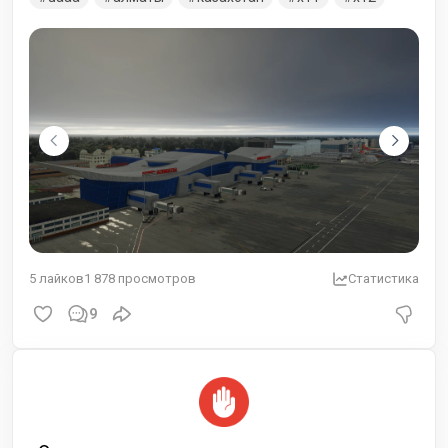
5
лайков
1 878
просмотров
Статистика
9