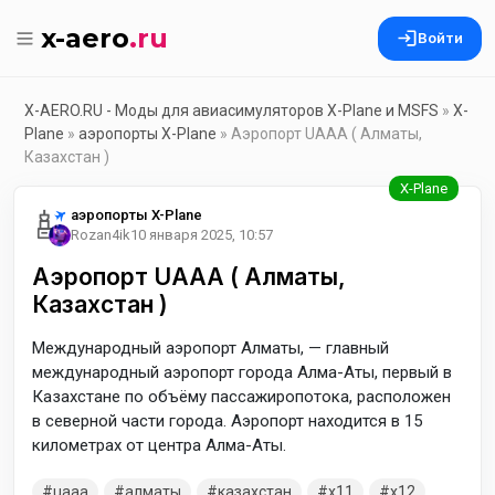
x-aero
.ru
Войти
X-AERO.RU - Моды для авиасимуляторов X-Plane и MSFS
»
X-
Plane
»
аэропорты X-Plane
» Аэропорт UAAA ( Алматы,
Казахстан )
аэропорты X-Plane
Rozan4ik
10 января 2025, 10:57
Аэропорт UAAA ( Алматы,
Казахстан )
Международный аэропорт Алматы, — главный
международный аэропорт города Алма-Аты, первый в
Казахстане по объёму пассажиропотока, расположен
в северной части города. Аэропорт находится в 15
километрах от центра Алма-Аты.
uaaa
алматы
казахстан
x11
x12