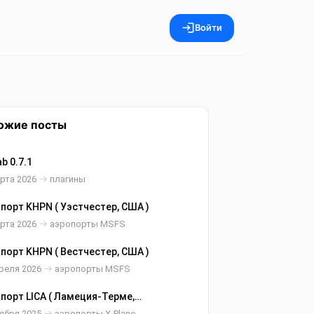
Войти
ожие посты
b 0.7.1
рта 2026
плагины
порт KHPN ( Уэстчестер, США )
рта 2026
аэропорты MSFS
порт KHPN ( Вестчестер, США )
реля 2026
аэропорты MSFS
порт LICA ( Ламеция-Терме,
ия )
ября 2025
аэропорты X-Plane