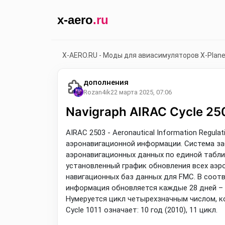
x-aero
.ru
X-AERO.RU - Моды для авиасимуляторов X-Plan
дополнения
Rozan4ik
22 марта 2025, 07:06
Navigraph AIRAC Cycle 2
AIRAC 2503 - Aeronautical Information Regula
аэронавигационной информации. Система за
аэронавигационных данных по единой таблиц
установленный график обновления всех аэро
навигационных баз данных для FMC. В соотв
информация обновляется каждые 28 дней – т
Нумеруется цикл четырехзначным числом, ко
Cycle 1011 означает: 10 год (2010), 11 цикл.