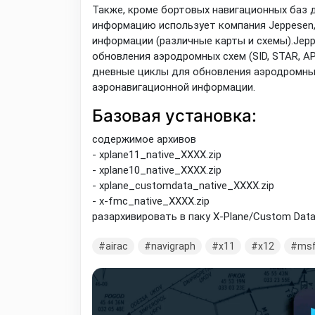
Также, кроме бортовых навигационных баз 
информацию использует компания Jeppesen
информации (различные карты и схемы).Jep
обновления аэродромных схем (SID, STAR, APP
дневные циклы для обновления аэродромных 
аэронавигационной информации.
Базовая установка:
содержимое архивов
- xplane11_native_XXXX.zip
- xplane10_native_XXXX.zip
- xplane_customdata_native_XXXX.zip
- x-fmc_native_XXXX.zip
разархивировать в паку X-Plane/Custom Dat
airac
navigraph
x11
x12
ms