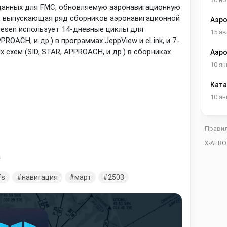
данных для FMC, обновляемую аэронавигационную
, выпускающая ряд сборников аэронавигационной
Аэро
pesen использует 14-дневные циклы для
15 ав
ROACH, и др.) в программах JeppView и eLink, и 7-
схем (SID, STAR, APPROACH, и др.) в сборниках
Аэро
Росс
10 ян
Ката
10 ян
Прави
X-AERO
a
fs
навигация
март
2503