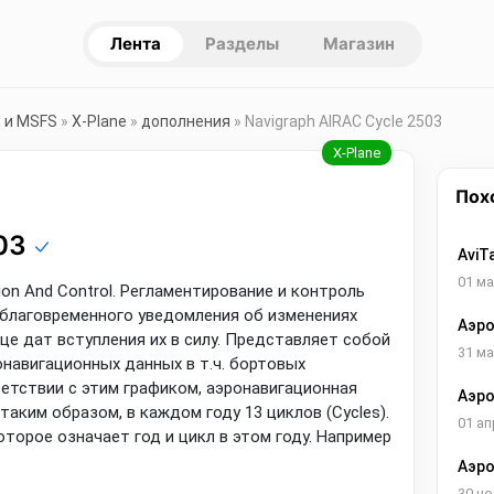
Лента
Разделы
Магазин
e и MSFS
»
X-Plane
»
дополнения
» Navigraph AIRAC Cycle 2503
Пох
503
AviTa
01 ма
tion And Control. Регламентирование и контроль
благовременного уведомления об изменениях
Аэро
е дат вступления их в силу. Представляет собой
31 ма
навигационных данных в т.ч. бортовых
етствии с этим графиком, аэронавигационная
Аэро
аким образом, в каждом году 13 циклов (Cycles).
01 ап
торое означает год и цикл в этом году. Например
Аэро
Итал
30 но