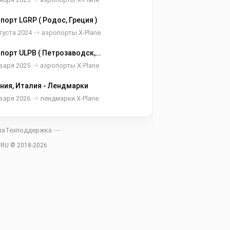
порт LGRP ( Родос, Греция )
густа 2024
аэропорты X-Plane
порт ULPB ( Петрозаводск,
ия )
варя 2025
аэропорты X-Plane
ния, Италия - Лендмарки
варя 2026
лендмарки X-Plane
ла
Техподдержка
.RU © 2018-
2026