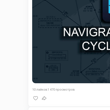
10
лайков
1 470
просмотров