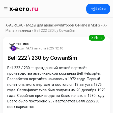
x-aero
.ru
Войти
X-AERO.RU - Моды для авиасимуляторов X-Plane и MSFS
»
X-
Plane
»
техника
» Bell 222 230 by CowanSim
техника
Rozan4ik
12 августа 2025, 12:10
Bell 222 \ 230 by CowanSim
Bell 222 / 230 — гражданский легкий вертолёт
производства американской компании Bell Helicopter.
Разработка вертолёта началась в 1972 году. Первый
полёт опытного вертолёта состоялся 13 августа 1976
года. Сертификат типа был получен им 20 декабря 1979
года. Серийное производство было начато в 1980 году.
Всего было построено 237 вертолётов Белл 222/230
всех вариантов.