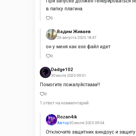
При запуске должен генерироваться н
в папку плагина.
0
Вадим Живаев
26 августа 2025 18:47
он у меня как exe файл идет
0
Dadge102
30 июля 2025 09:01
Помогите пожалуйстаааа!!
0
1 ответ на комментарий
Rozan4ik
Автор
30 июля 2025 09:04
Отключите защитник виндоус и защиту