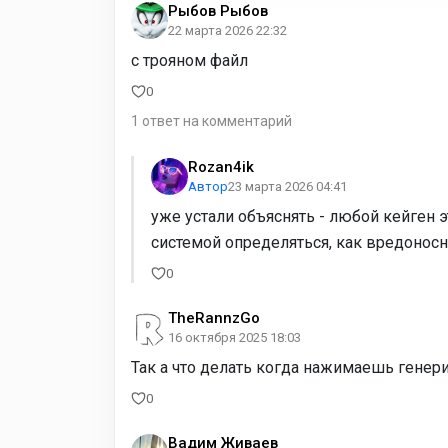
Рыбов Рыбов
22 марта 2026 22:32
c трояном файл
0
1 ответ на комментарий
Rozan4ik
Автор
23 марта 2026 04:41
уже устали объяснять - любой кейген
системой определяться, как вредонос
0
TheRannzGo
16 октября 2025 18:03
Так а что делать когда нажимаешь генери
0
Вадим Живаев