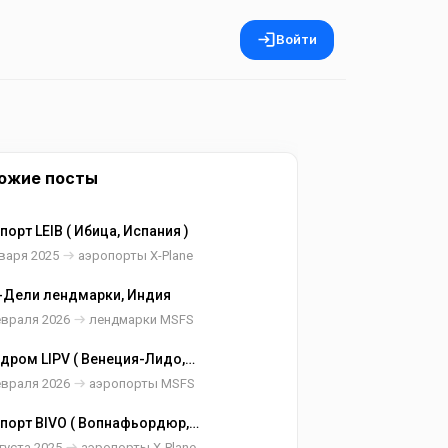
Войти
ожие посты
порт LEIB ( Ибица, Испания )
варя 2025
аэропорты X-Plane
Дели лендмарки, Индия
евраля 2026
лендмарки MSFS
дром LIPV ( Венеция-Лидо,
ия )
евраля 2026
аэропорты MSFS
порт BIVO ( Вопнафьордюр,
ндия )
густа 2025
аэропорты X-Plane