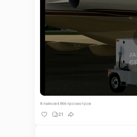
8
лайков
4 866
просмотров
21