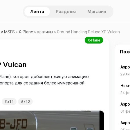
Лента
Разделы
Магазин
 и MSFS
»
X-Plane
»
плагины
» Ground Handling Deluxe XP Vulcan
Пох
P Vulcan
Аэро
29 ян
-Plane), которое добавляет живую анимацию
ропорта для создания более иммерсивной
Нью-
24 ф
x11
x12
Аэро
Итал
01 ф
Аэро
Исла
05 ав