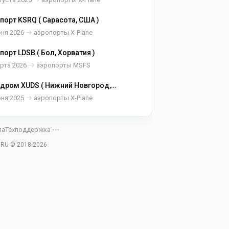
порт KSRQ ( Сарасота, США )
юня 2026
аэропорты X-Plane
порт LDSB ( Бол, Хорватия )
рта 2026
аэропорты MSFS
дром XUDS ( Нижний Новгород,
ия )
юня 2025
аэропорты X-Plane
ла
Техподдержка
.RU © 2018-
2026