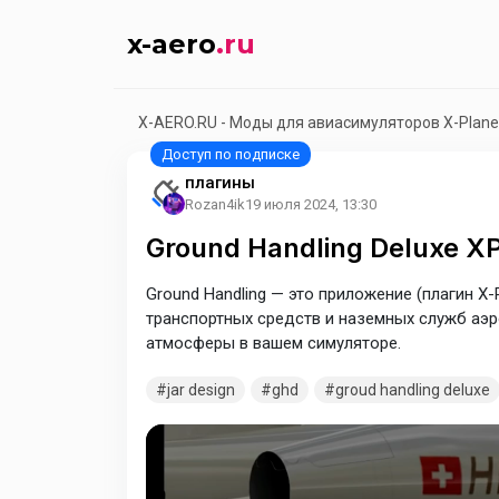
x-aero
.ru
X-AERO.RU - Моды для авиасимуляторов X-Plane
плагины
Rozan4ik
19 июля 2024, 13:30
Ground Handling Deluxe X
Ground Handling — это приложение (плагин X
транспортных средств и наземных служб аэ
атмосферы в вашем симуляторе.
jar design
ghd
groud handling deluxe