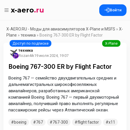
x-aero
.ru
Войти
X-AERO.RU - Моды для авиасимуляторов X-Plane и MSFS
»
X-
Plane
»
техника
» Boeing 767-300 ER by Flight Factor
техника
Rozan4ik
19 июля 2024, 19:07
Boeing 767-300 ER by Flight Factor
Boeing 767 — семейство двухдвигательных средних и
дальнемагистральных широкофюзеляжных
авиалайнеров, разработанных американской
компанией Boeing. Boeing 767 — первый двухмоторный
авиалайнер, получивший право выполнять регулярные
пассажирские рейсы через Атлантический океан.
boeing
767
767-300
flight factor
x11