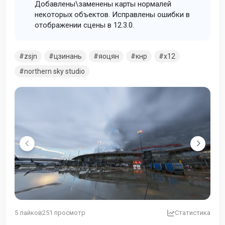
Добавлены\заменены карты нормалей
некоторых объектов. Исправлены ошибки в
отображении сцены в 12.3.0.
zsjn
цзинань
яоцян
кнр
x12
northern sky studio
5
лайков
251
просмотр
Статистика