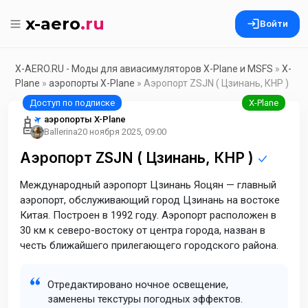
x-aero
.ru
Войти
X-AERO.RU - Моды для авиасимуляторов X-Plane и MSFS
»
X-
Plane
»
аэропорты X-Plane
» Аэропорт ZSJN ( Цзинань, КНР )
аэропорты X-Plane
Ballerina
20 ноября 2025, 09:00
Аэропорт ZSJN ( Цзинань, КНР )
Международный аэропорт Цзинань Яоцян — главный
аэропорт, обслуживающий город Цзинань на востоке
Китая. Построен в 1992 году. Аэропорт расположен в
30 км к северо-востоку от центра города, назван в
честь ближайшего прилегающего городского района.
Отредактировано ночное освещение,
заменены текстуры погодных эффектов.