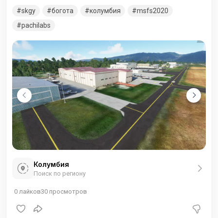
служит вспомогательным аэропортом для
skgy
богота
колумбия
msfs2020
международного аэропорта Эль-Дорадо, обслуживая в
основном легкие самолеты, летные школы (например,
pachilabs
Aeroandes) и вертолетные операции.
Колумбия
Поиск по региону
0
лайков
30
просмотров