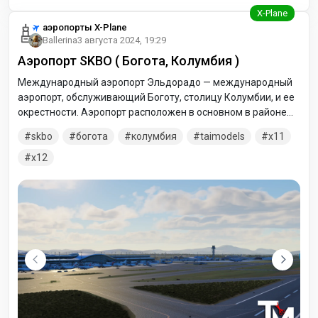
аэропорты X-Plane
Ballerina
3 августа 2024, 19:29
Аэропорт SKBO ( Богота, Колумбия )
Международный аэропорт Эльдорадо — международный
аэропорт, обслуживающий Боготу, столицу Колумбии, и ее
окрестности. Аэропорт расположен в основном в районе
Фонтибон в Боготе, хотя частично простирается на район
skbo
богота
колумбия
taimodels
x11
Энгатива и через муниципалитет Фунза в провинции
Западная Саванна департамента Кундинамарка.
x12