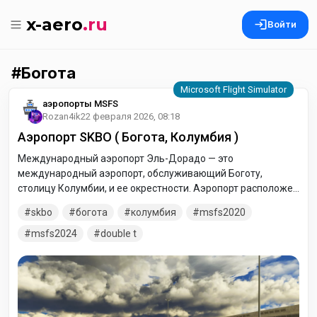
x-aero
.ru
Войти
Богота
аэропорты MSFS
Rozan4ik
22 февраля 2026, 08:18
Аэропорт SKBO ( Богота, Колумбия )
Международный аэропорт Эль-Дорадо — это
международный аэропорт, обслуживающий Боготу,
столицу Колумбии, и ее окрестности. Аэропорт расположен
преимущественно в районе Фонтибон в Боготе, хотя
skbo
богота
колумбия
msfs2020
частично простирается в район Энгатива и через
муниципалитет Фунза в провинции Западная Саванна
msfs2024
double t
департамента Кундинамарка.