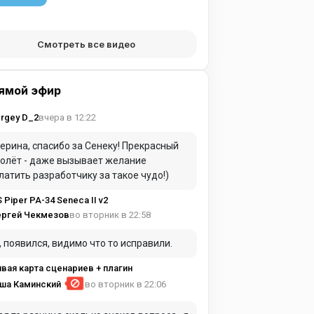
Смотреть все видео
ямой эфир
вчера в 12:22
rgey D_2
ерина, спасибо за Сенеку! Прекрасный
олёт - даже вызывает желание
латить разработчику за такое чудо!)
S Piper PA-34 Seneca II v2
во вторник в 22:58
ергей Чекмезов
, появился, видимо что то исправили.
вая карта сценариев + плагин
ша Каминский
во вторник в 22:06