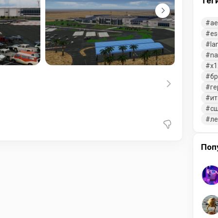
Тег
ae
es
la
na
x1
бр
ге
ит
с
л
Поп