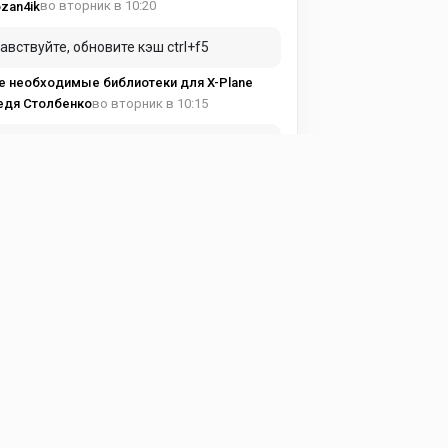
во вторник в 10:20
zan4ik
авствуйте, обновите кэш ctrl+f5
е необходимые библиотеки для X-Plane
во вторник в 10:15
едя Столбенко
вуйте купил подписку а доступа к
тному кантента нет
е необходимые библиотеки для X-Plane
в понедельник в 19:17
ma Avia
и можно, чуть подробнее!
ght Factor - Airbus A350 1.7.4
в понедельник в 15:53
eg197095
астройках самолета надо выставить !
ght Factor - Airbus A350 1.7.4