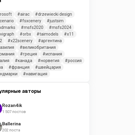
и
rosoft
airac
drzewiecki design
cenario
fsxcenery
justsim
ndmarks
msfs2020
msfs2024
vigraph
orbx
taimodels
x11
2
x22scenery
аргентина
азилия
великобритания
рмания
греция
испания
алия
канада
норвегия
россия
ша
франция
швейцария
ендмарки
навигация
улярные авторы
Rozan4ik
1 507 постов
Ballerina
202 поста