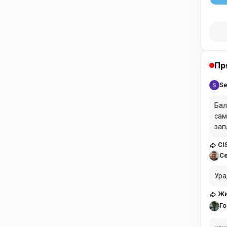
Пр
Se
Бал
сам
зап
CI
С
Ура
Жи
Го