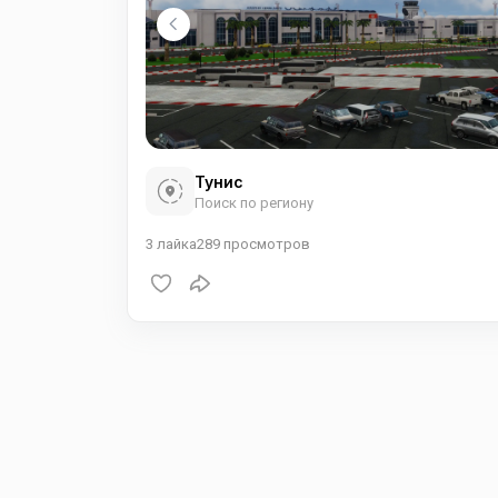
Тунис
Поиск по региону
3
лайка
289
просмотров