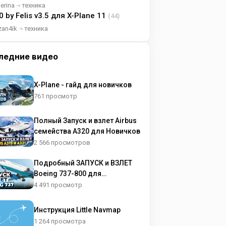
lerina
техника
0 by Felis v3.5 для X-Plane 11
(44)
zan4ik
техника
ледние видео
X-Plane - гайд для новичков
761 просмотр
Полный Запуск и взлет Airbus
семейства A320 для Новичков
2 566 просмотров
Подробный ЗАПУСК и ВЗЛЕТ
Boeing 737-800 для
НОВИЧКОВ
4 491 просмотр
Инструкция Little Navmap
1 264 просмотра