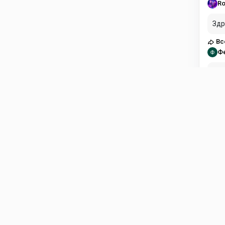
Ro
Здр
Вс
Ф
Здравст
пла
Вс
Di
Есл
Fli
ol
в н
Fli