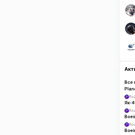
Акт
Все 
Pla
Ro
Як-4
Ro
Boei
Ro
Boei