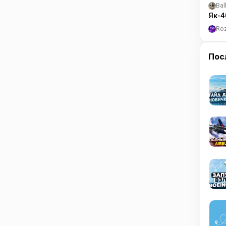
Bal
Як-4
Ro
Пос