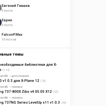
Евгений Гимаев
3 поста
Еврик
2 поста
FalconP.Max
13 постов
ивные темы
необходимые библиотеки для X-
ne
(114)
zan4ik
дополнения
0 v1.0.3 для X-Plane 12
(78)
zan4ik
техника
ng 737-800X Zibo v4.05.05 X12
(60)
zan4ik
техника
ng 737NG Series LevelUp x11 v1.0.3
(48)