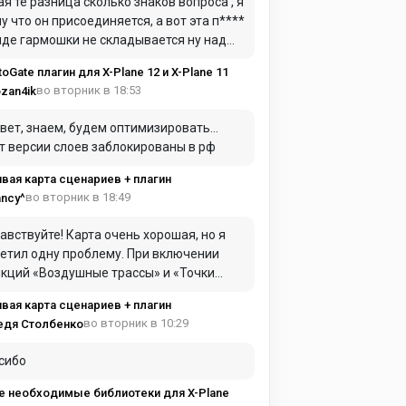
ая те разница сколько знаков вопроса , я
у что он присоединяется, а вот эта п****
иде гармошки не складывается ну над
дом в самолет для герметики я это имел
toGate плагин для X-Plane 12 и X-Plane 11
ду
во вторник в 18:53
zan4ik
вет, знаем, будем оптимизировать…
т версии слоев заблокированы в рф
вая карта сценариев + плагин
во вторник в 18:49
ncy^
авствуйте! Карта очень хорошая, но я
етил одну проблему. При включении
ций «Воздушные трассы» и «Точки
AC» они практически полностью
вая карта сценариев + плагин
имают оперативную память. Из-за этого
во вторник в 10:29
едя Столбенко
та начинает сильно зависать и работать
нь медленно.
сибо
е необходимые библиотеки для X-Plane