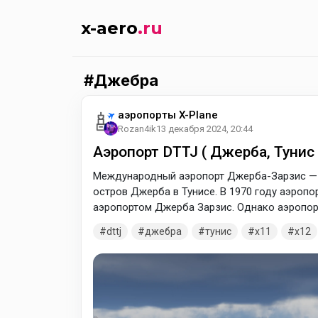
x-aero
.ru
Джебра
аэропорты X-Plane
Rozan4ik
13 декабря 2024, 20:44
Аэропорт DTTJ ( Джерба, Тунис 
Международный аэропорт Джерба-Зарзис —
остров Джерба ​​в Тунисе. В 1970 году аэро
аэропортом Джерба ​​Зарзис. Однако аэропор
важным пунктом назначения для сезонных р
dttj
джебра
тунис
x11
x12