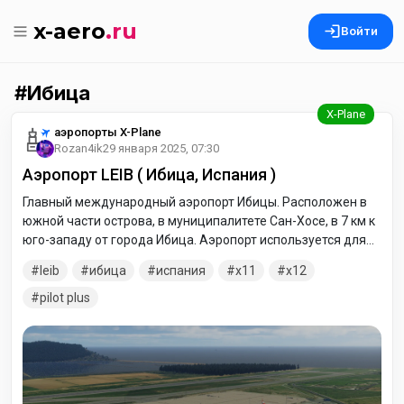
x-aero
.ru
Войти
Ибица
аэропорты X-Plane
Rozan4ik
29 января 2025, 07:30
Аэропорт LEIB ( Ибица, Испания )
Главный международный аэропорт Ибицы. Расположен в
южной части острова, в муниципалитете Сан-Хосе, в 7 км к
юго-западу от города Ибица. Аэропорт используется для
95 % перевозок пассажиров — тех, кто прибывает на
leib
ибица
испания
x11
x12
острова Ибица и Форментера или же покидает их.
pilot plus