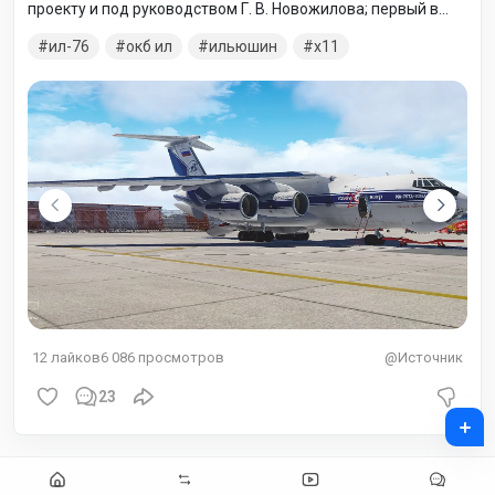
проекту и под руководством Г. В. Новожилова; первый в
истории СССР военно-транспортный самолёт с
ил-76
окб ил
ильюшин
x11
турбореактивными двигателями. Серийно производился в
Узбекистане на Ташкентском авиационном
производственном объединении имени В. П. Чкалова. В
2010 году производство самолёта было официально
перенесено в Россию на завод «Авиастар-СП» в
Ульяновске.
12
лайков
6 086
просмотров
@Источник
23
+