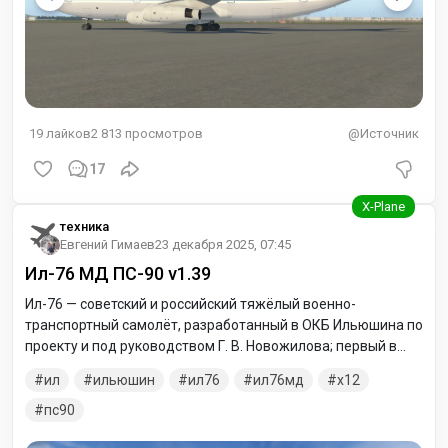
19
лайков
2 813
просмотров
@Источник
17
техника
Евгений Гимаев
23 декабря 2025, 07:45
Ил-76 МД ПС-90 v1.39
Ил-76 — советский и российский тяжёлый военно-
транспортный самолёт, разработанный в ОКБ Ильюшина по
проекту и под руководством Г. В. Новожилова; первый в
истории СССР военно-транспортный самолёт с
ил
ильюшин
ил76
ил76мд
x12
турбореактивными двигателями. Мод Ил 76 пс90 версия
самолёта 1.39 для xplane 12 С крайним обновлением, что
пс90
бы заходить на посадку по системе ИЛС, надо на gns 430