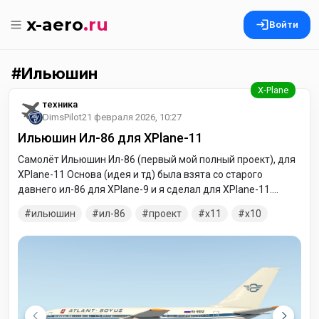
x-aero
.ru
Войти
Ильюшин
техника
DimsPilot
21 февраля 2026, 10:27
Ильюшин Ил-86 для XPlane-11
Самолёт Ильюшин Ил-86 (первый мой полный проект), для
XPlane-11 Основа (идея и тд) была взята со старого
давнего ил-86 для XPlane-9 и я сделал для XPlane-11.
Самолёт содержит ливреи: Аэрофлот, Аэрофлот Россия,
ильюшин
ил-86
проект
x11
x10
Аэрус (виртуальная), Атлант-Союз RA-86082, Атлант Союз
RA-86112, Красэйр, S7 (сибирь). Поскольку я бессилен
делать сложные ливреи, осталось сделать: Красэйр (RA-
86145), Сибирь (старый), Пулково. Описание самолёта:
Внешне - модель неплохая, Внутри - ну честно не очень уж,
2D кабина взята с