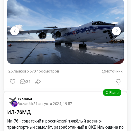
Laminar поставить VORLOC вместо GPS что бы
активировать бленкеры и стрелки глиссады. А Что бы
лететь по маршруту по vnav на gns 430
25
лайков
5 570
просмотров
@Источник
21
техника
Rozan4ik
21 августа 2024, 19:57
ИЛ-76МД
Ил-76 - советский и российский тяжёлый военно-
транспортный самолёт, разработанный в ОКБ Ильюшина по