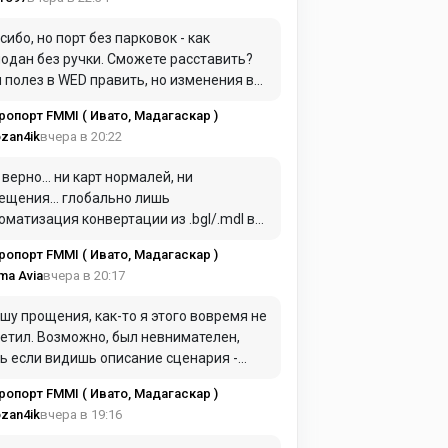
сибо, но порт без парковок - как
одан без ручки. Сможете расставить?
 полез в WED править, но изменения в
е почему-то не отображаются.
ропорт FMMI ( Ивато, Мадагаскар )
вчера в 20:22
zan4ik
 верно… ни карт нормалей, ни
ещения… глобально лишь
оматизация конвертации из .bgl/.mdl в
.obj. А дальше берем напильник в виде
ропорт FMMI ( Ивато, Мадагаскар )
стого редактора, фотошопа и wed ))
вчера в 20:17
ma Avia
шу прощения, как-то я этого вовремя не
етил. Возможно, был невнимателен,
ь если видишь описание сценария -
даешь скрины именно от него...
ропорт FMMI ( Ивато, Мадагаскар )
учается, что "возможности конвертера"
вчера в 19:16
zan4ik
о брать в очень большие кавычки (в
ШКОМ большие, на мой взгляд).