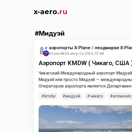
x-aero
.ru
Мидуэй
аэропорты X-Plane / лендмарки X-Pla
Rozan4ik
26 августа 2025, 07:48
Аэропорт KMDW ( Чикаго, США )
Чикагский Международный аэропорт Мидуэй,
Мидуэй или просто Мидуэй — международный 
Оператором аэропорта является Департамент
kmdw
мидуэй
чикаго
иллинойс