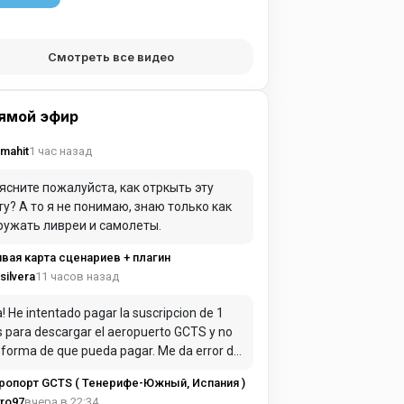
Смотреть все видео
ямой эфир
1 час назад
mahit
ясните пожалуйста, как отркыть эту
ту? А то я не понимаю, знаю только как
ружать ливреи и самолеты.
вая карта сценариев + плагин
11 часов назад
rsilvera
! He intentado pagar la suscripcion de 1
 para descargar el aeropuerto GCTS y no
 forma de que pueda pagar. Me da error de
o constantemente.
ропорт GCTS ( Тенерифе-Южный, Испания )
вчера в 22:34
ro97