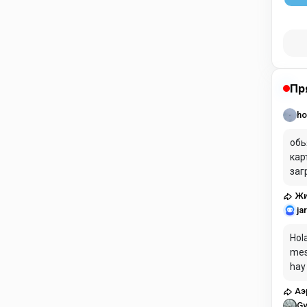
Пр
ho
обь
кар
заг
Жи
ja
Hola
mes
hay
pag
Аэ
Gy