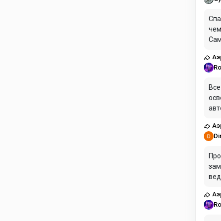
Спа
чем
Сам
сим
Аэ
Ro
Все
осв
авт
xp 
Аэ
тек
Di
Про
зам
вед
ожи
Аэ
Пол
Ro
над
СЛИ