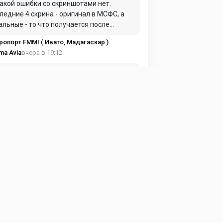
акой ошибки со скриншотами нет.
ледние 4 скрина - оригинал в МСФС, а
альные - то что получается после
вертации в ХП.... И, кстати, в описании
ропорт FMMI ( Ивато, Мадагаскар )
ь об этом информация.
вчера в 19:12
ma Avia
скриншотами какая-то ошибка. Они не
ут быть от одного сценария. Скажем,
вните скрин №1 и скрины №7 и 8.
ропорт FMMI ( Ивато, Мадагаскар )
вчера в 11:31
zan4ik
о все сразу, либо запускаете сим, и
трите в логе на отсутствие каких
ается.
ропорт LTFM ( Стамбул, Турция )
вчера в 09:58
ass is Pilot
акие библиотеки устанавливать для
ректной работы?