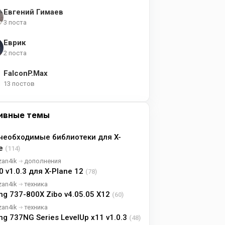
Евгений Гимаев
3 поста
Еврик
2 поста
FalconP.Max
13 постов
ивные темы
необходимые библиотеки для X-
ne
(114)
zan4ik
дополнения
0 v1.0.3 для X-Plane 12
(78)
zan4ik
техника
ng 737-800X Zibo v4.05.05 X12
(60)
zan4ik
техника
ng 737NG Series LevelUp x11 v1.0.3
(48)