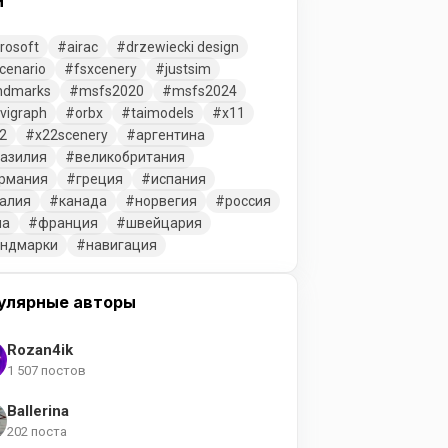
и
rosoft
airac
drzewiecki design
cenario
fsxcenery
justsim
ndmarks
msfs2020
msfs2024
vigraph
orbx
taimodels
x11
2
x22scenery
аргентина
азилия
великобритания
рмания
греция
испания
алия
канада
норвегия
россия
ша
франция
швейцария
ендмарки
навигация
улярные авторы
Rozan4ik
1 507 постов
Ballerina
202 поста