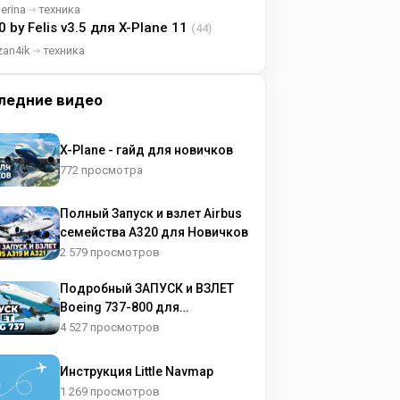
lerina
техника
0 by Felis v3.5 для X-Plane 11
(44)
zan4ik
техника
ледние видео
X-Plane - гайд для новичков
772 просмотра
Полный Запуск и взлет Airbus
семейства A320 для Новичков
2 579 просмотров
Подробный ЗАПУСК и ВЗЛЕТ
Boeing 737-800 для
НОВИЧКОВ
4 527 просмотров
Инструкция Little Navmap
1 269 просмотров