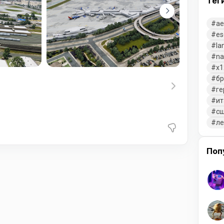
Тег
ae
es
la
na
x1
бр
ге
ит
с
л
Поп