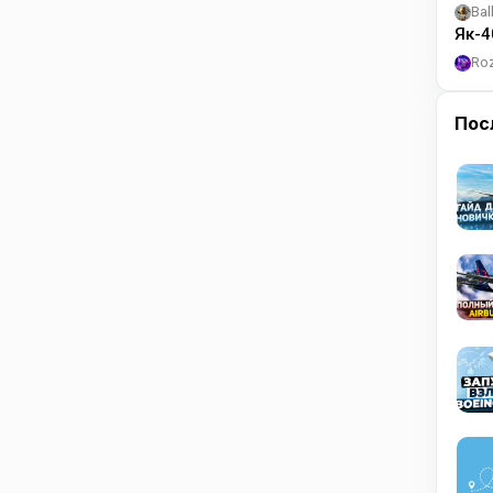
Bal
Як-4
Ro
Пос