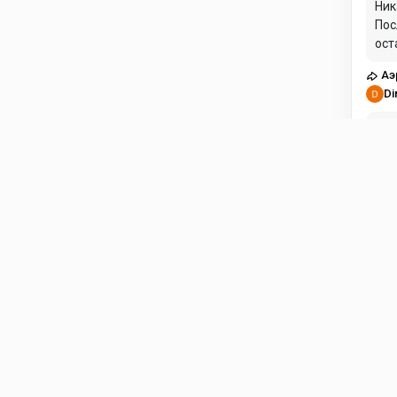
Ник
Пос
ост
кон
Аэ
ест
Di
Со 
мог
сра
Аэ
Ro
либ
смо
руг
Аэ
Ge
А к
кор