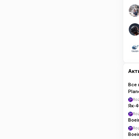
Акт
Все 
Pla
Ro
Як-4
Ro
Boei
Ro
Boei