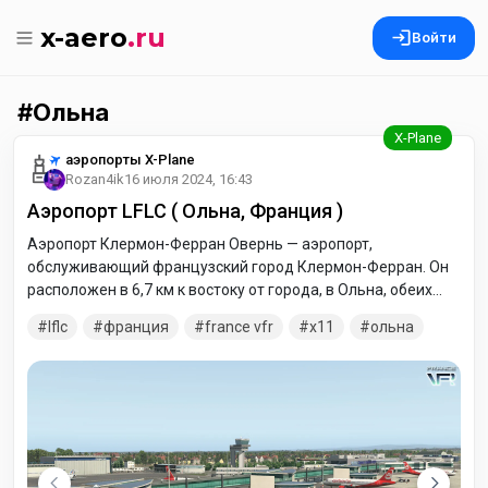
x-aero
.ru
Войти
Ольна
аэропорты X-Plane
Rozan4ik
16 июля 2024, 16:43
Аэропорт LFLC ( Ольна, Франция )
Аэропорт Клермон-Ферран Овернь — аэропорт,
обслуживающий французский город Клермон-Ферран. Он
расположен в 6,7 км к востоку от города, в Ольна, обеих
коммунах департамента Пюи-де-Дом в регионе Овернь во
lflc
франция
france vfr
x11
ольна
Франции, в центре Франции.