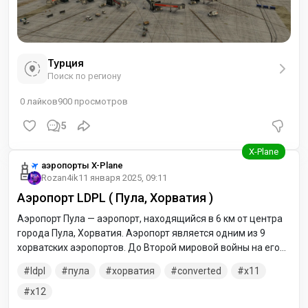
Турция
Поиск по региону
0
лайков
900
просмотров
5
аэропорты X-Plane
Rozan4ik
11 января 2025, 09:11
Аэропорт LDPL ( Пула, Хорватия )
Аэропорт Пула — аэропорт, находящийся в 6 км от центра
города Пула, Хорватия. Аэропорт является одним из 9
хорватских аэропортов. До Второй мировой войны на его
месте располагались взлётно-посадочные полосы, с 1954
ldpl
пула
хорватия
converted
x11
года используемые ВВС Югославской народной армии.
x12