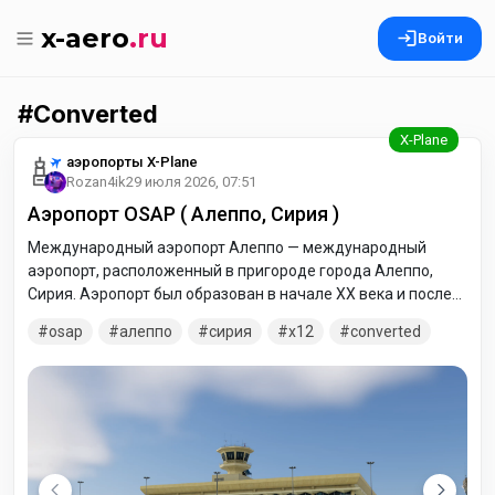
x-aero
.ru
Войти
Converted
аэропорты X-Plane
Rozan4ik
29 июля 2026, 07:51
Аэропорт OSAP ( Алеппо, Сирия )
Международный аэропорт Алеппо — международный
аэропорт, расположенный в пригороде города Алеппо,
Сирия. Аэропорт был образован в начале XX века и после
этого постоянно совершенствовался. В 1999 году был
osap
алеппо
сирия
x12
converted
открыт современный терминал. В ходе гражданской войны
аэропорт приостанавливал свою работу с декабря 2012
года до 22 января 2014 года.