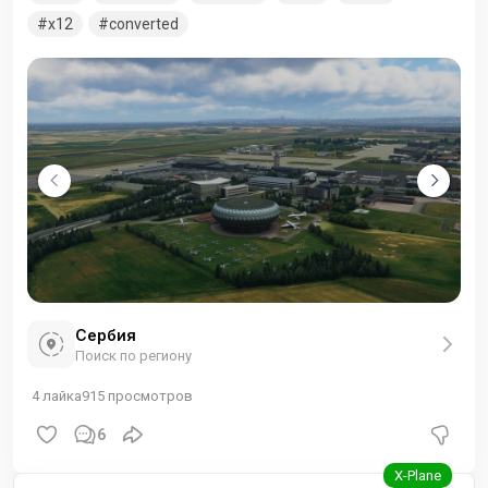
честь известного учёного и изобретателя Николы Теслы.
x12
converted
Сербия
Поиск по региону
4
лайка
915
просмотров
6