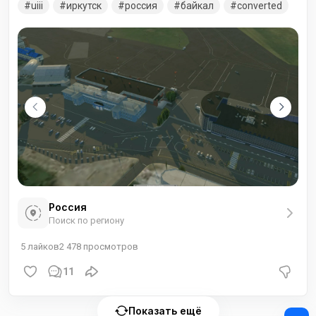
uiii
иркутск
россия
байкал
converted
базирования авиакомпаний Ангара и ИрАэро, а также
региональным узловым аэропортом для S7 Airlines.
Россия
Поиск по региону
5
лайков
2 478
просмотров
11
Показать ещё
+