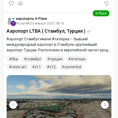
аэропорты X-Plane
Rozan4ik
20 января 2025, 08:16
Аэропорт LTBA ( Стамбул, Турция )
Аэропорт Стамбул имени Ататюрка — бывший
международный аэропорт в Стамбулe, крупнейший
аэропорт Турции. Расположен в европейской части города
в 24 километрах к западу от исторического центра города
ltba
стамбул
турция
ататюрк
— площади Султанахмет, на берегу Мраморного моря. С
1980 года аэропорт носит имя Мустафы Кемаля Ататюрка
reisin art
x11
x12
converted
— первого президента Турецкой Республики.