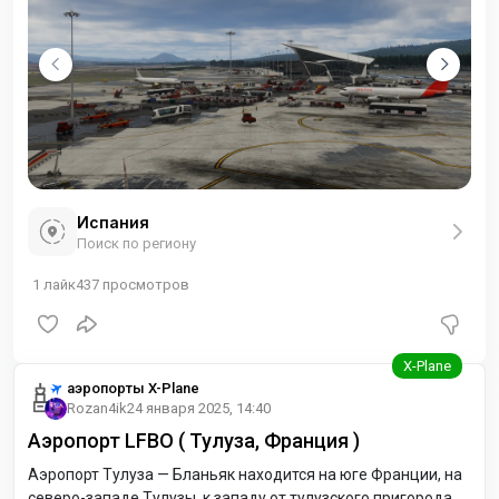
Испания
Поиск по региону
1
лайк
437
просмотров
аэропорты X-Plane
Rozan4ik
24 января 2025, 14:40
Аэропорт LFBO ( Тулуза, Франция )
Аэропорт Тулуза — Бланьяк находится на юге Франции, на
северо-западе Тулузы, к западу от тулузского пригорода