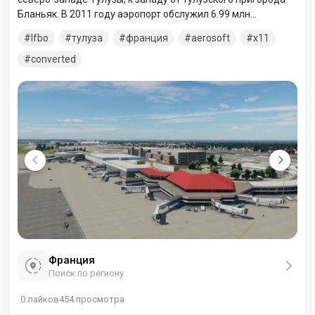
Бланьяк. В 2011 году аэропорт обслужил 6.99 млн
пассажиров. В непосредственной близости от аэропорта
lfbo
тулуза
франция
aerosoft
x11
расположен авиазавод, принадлежащий компании Airbus.
converted
Франция
Поиск по региону
0
лайков
454
просмотра