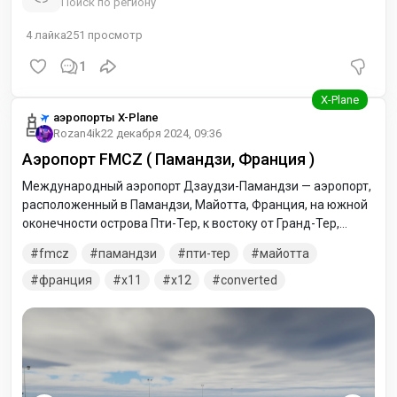
Поиск по региону
4
лайка
251
просмотр
1
аэропорты X-Plane
Rozan4ik
22 декабря 2024, 09:36
Аэропорт FMCZ ( Памандзи, Франция )
Международный аэропорт Дзаудзи-Памандзи — аэропорт,
расположенный в Памандзи, Майотта, Франция, на южной
оконечности острова Пти-Тер, к востоку от Гранд-Тер,
главного острова Майотта. Это единственный аэропорт на
fmcz
памандзи
пти-тер
майотта
Майотте, выполняющий регулярные рейсы, в основном в
пункты назначения в Африке и в метрополию Франции.
франция
x11
x12
converted