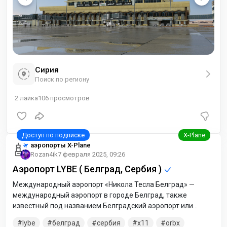
Сирия
Поиск по региону
2
лайка
106
просмотров
аэропорты X-Plane
Rozan4ik
7 февраля 2025, 09:26
Аэропорт LYBE ( Белград, Сербия )
Международный аэропорт «Никола Тесла Белград» —
международный аэропорт в городе Белград, также
известный под названием Белградский аэропорт или
Сурчинский аэропорт. Своё имя получил в 2006 году в
lybe
белград
сербия
x11
orbx