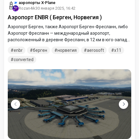
аэропорты X-Plane
Rozan4ik
30 января 2025, 16:42
Аэропорт ENBR ( Берген, Норвегия )
Аэропорт Берген, также Аэропорт Берген-Фресланн, либо
Аэропорт Фресланн — международный аэропорт,
расположенный в деревне Фресланн, в 12 км в юго-западу
от центра Бергена, центра фюльке Вестланн, Норвегия.
enbr
берген
норвегия
aerosoft
x11
Открытый в 1955 году, это второй по загруженности
аэропорт Норвегии с 6 306 623 пассажирами в 2018 году.
converted