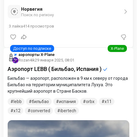
Норвегия
Поиск по региону
3
лайка
414
просмотров
аэропорты X-Plane
Rozan4ik
29 января 2025, 08:01
Аэропорт LEBB ( Бильбао, Испания )
Бильбао — аэропорт, расположен в 9 км к северу от города
Бильбао на территории муниципалитета Лухуа. Это
крупнейший аэропорт в Стране Басков.
lebb
бильбао
испания
orbx
x11
x12
converted
ibertech