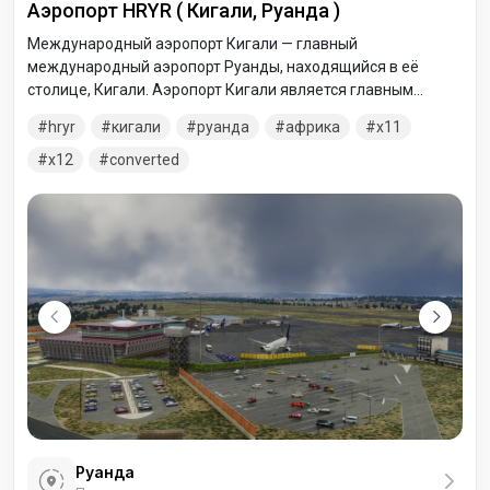
Аэропорт HRYR ( Кигали, Руанда )
Международный аэропорт Кигали — главный
международный аэропорт Руанды, находящийся в её
столице, Кигали. Аэропорт Кигали является главным
транзитным пунктом для полётов по Руанде, а также в
hryr
кигали
руанда
африка
x11
приграничные города Гома и Букаву, принадлежащие ДРК.
x12
converted
Руанда