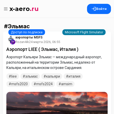
x-aero
.ru
Войти
Эльмас
аэропорты MSFS
Rozan4ik
24 марта 2026, 06:55
Аэропорт LIEE ( Эльмас, Италия )
Аэропорт Кальяри Эльмас — международный аэропорт,
расположенный на территории Эльмас, недалеко от
Кальяри, на итальянском острове Сардиния.
liee
эльмас
кальяри
италия
msfs2020
msfs2024
amsim