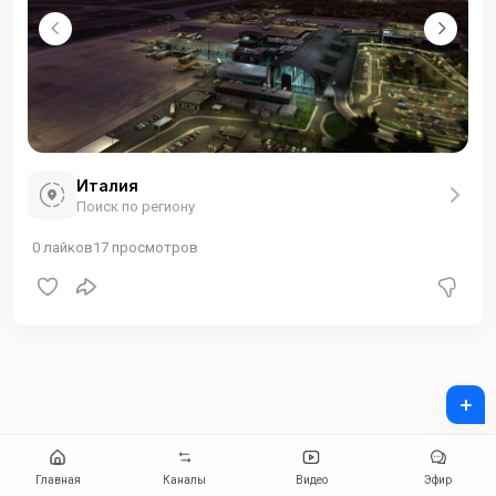
Италия
Поиск по региону
0
лайков
17
просмотров
+
Главная
Каналы
Видео
Эфир