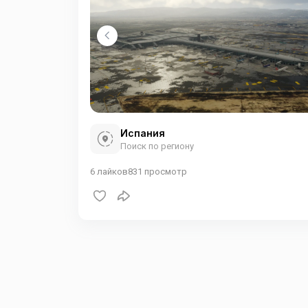
Испания
Поиск по региону
6
лайков
831
просмотр