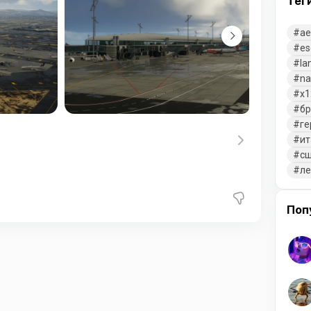
Тег
ae
es
la
na
x1
бр
ге
ит
с
л
Поп