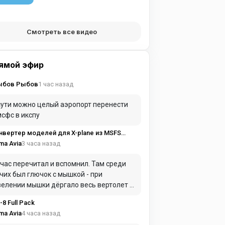
Смотреть все видео
ямой эфир
1 час назад
ыбов Рыбов
сути можно целый аэропорт перенести
мсфс в икспу
2XP
3 часа назад
ma Avia
час перечитал и вспомнил. Там среди
чих был глючок с мышкой - при
елении мышки дёргало весь вертолет и
щало рукоятку газа. Вероятно, там
-8 Full Pack
равильно работает (пересекается)
4 часа назад
ma Avia
ика управления мышкой и джойстиком. Я