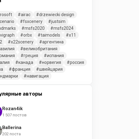
и
rosoft
airac
drzewiecki design
cenario
fsxcenery
justsim
ndmarks
msfs2020
msfs2024
vigraph
orbx
taimodels
x11
2
x22scenery
аргентина
азилия
великобритания
рмания
греция
испания
алия
канада
норвегия
россия
ша
франция
швейцария
ендмарки
навигация
улярные авторы
Rozan4ik
1 507 постов
Ballerina
202 поста