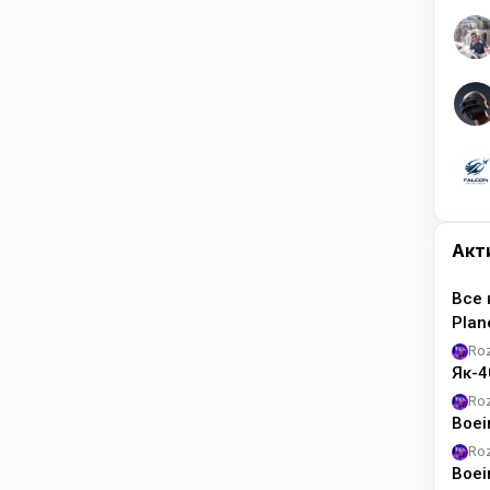
Акт
Все 
Pla
Ro
Як-4
Ro
Boei
Ro
Boei