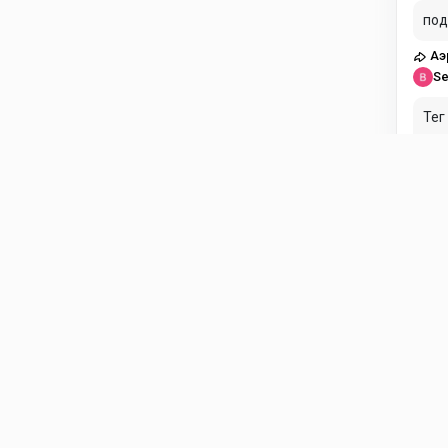
под
Аэ
Se
Тег
озн
Ai
dr
Сов
Ai
Se
Бал
сам
зап
CI