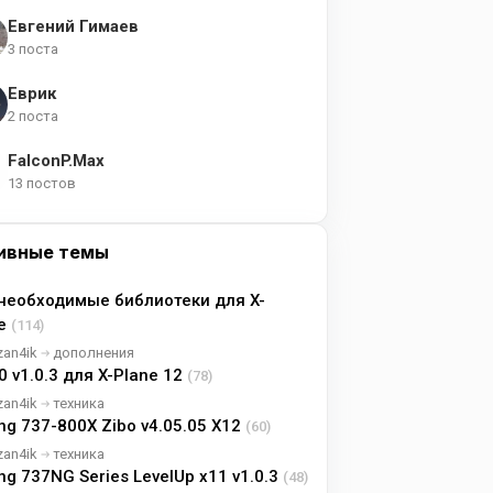
Евгений Гимаев
3 поста
Еврик
2 поста
FalconP.Max
13 постов
ивные темы
необходимые библиотеки для X-
ne
(114)
zan4ik
дополнения
0 v1.0.3 для X-Plane 12
(78)
zan4ik
техника
ng 737-800X Zibo v4.05.05 X12
(60)
zan4ik
техника
ng 737NG Series LevelUp x11 v1.0.3
(48)