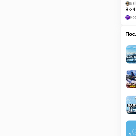
Bal
Як-4
Ro
Пос