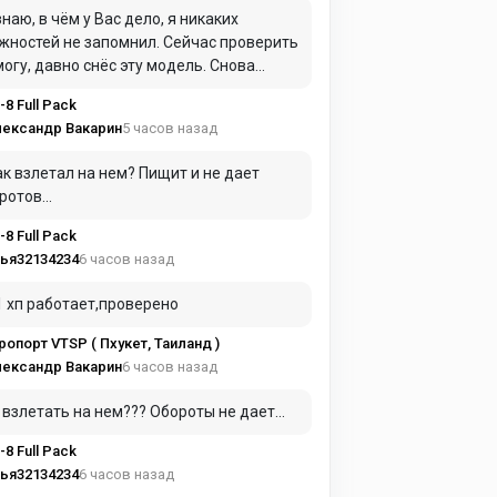
да не нашел, в чём дело, а потом и вовсе
знаю, в чём у Вас дело, я никаких
сил, учитывая общее качество модели...
жностей не запомнил. Сейчас проверить
и я мышку не трогал, управлял только
могу, давно снёс эту модель. Снова
ом при помощи оси "throttle" джойстика,
ать и ставить не буду, она того
толет от земли отрывался вполне
-8 Full Pack
ершенно не стОит.
ренно (летал вот только хреново). А у
5 часов назад
ександр Вакарин
, похоже, просто газ не прибавляется.
ак взлетал на нем? Пищит и не дает
ротов...
-8 Full Pack
6 часов назад
ья32134234
1 хп работает,проверено
ропорт VTSP ( Пхукет, Таиланд )
6 часов назад
ександр Вакарин
 взлетать на нем??? Обороты не дает...
-8 Full Pack
6 часов назад
ья32134234