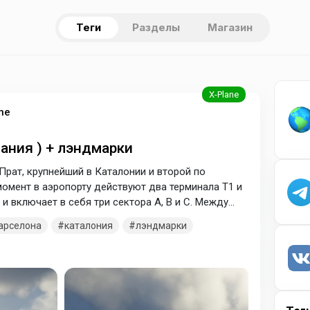
Теги
Разделы
Магазин
ne
пания ) + лэндмарки
рат, крупнейший в Каталонии и второй по
омент в аэропорту действуют два терминала Т1 и
и включает в себя три сектора А, В и С. Между
шаттл, а от железнодорожной станции вблизи
арселона
каталония
лэндмарки
ерминала Т1.