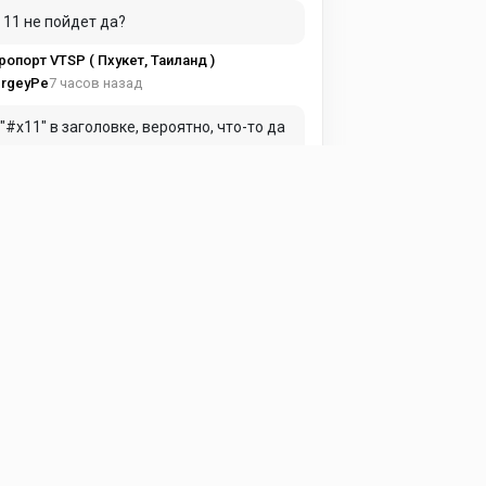
 11 не пойдет да?
ропорт VTSP ( Пхукет, Таиланд )
7 часов назад
rgeyPe
 "#x11" в заголовке, вероятно, что-то да
ачает...
rbus A320 v1.3.2 NastyBus
7 часов назад
.pilot
местимо с X-Plane 11?
rbus A320 v1.3.2 NastyBus
в среду в 12:22
rgey D_2
ерина, спасибо за Сенеку! Прекрасный
олёт - даже вызывает желание
латить разработчику за такое чудо!)
S Piper PA-34 Seneca II v2