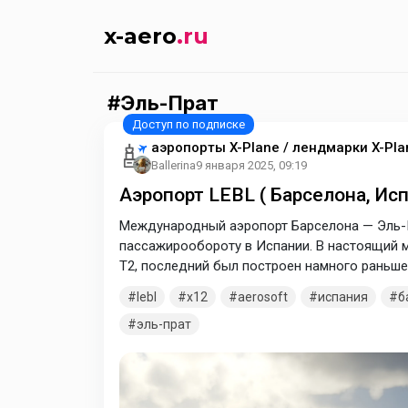
x-aero
.ru
Эль-Прат
аэропорты X-Plane / лендмарки X-Pla
Ballerina
9 января 2025, 09:19
Аэропорт LEBL ( Барселона, Ис
Международный аэропорт Барселона — Эль-П
пассажирообороту в Испании. В настоящий м
Т2, последний был построен намного раньше 
терминалами курсирует бесплатный автобус-
lebl
x12
aerosoft
испания
б
терминала Т2 организован шаттл до нового т
эль-прат