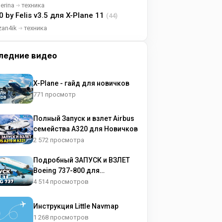
lerina
техника
0 by Felis v3.5 для X-Plane 11
(44)
zan4ik
техника
ледние видео
X-Plane - гайд для новичков
771 просмотр
Полный Запуск и взлет Airbus
семейства A320 для Новичков
2 572 просмотра
Подробный ЗАПУСК и ВЗЛЕТ
Boeing 737-800 для
НОВИЧКОВ
4 514 просмотров
Инструкция Little Navmap
1 268 просмотров