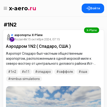
x-aero
.ru
Войти
1N2
аэропорты X-Plane
Rozan4ik
15 октября 2024, 07:15
Аэродром 1N2 ( Спадаро, США )
Аэропорт Спадаро был частным общественным
аэропортом, расположенным в одной морской миле к
северо-востоку от центрального делового района Ист-
Моричес, в графстве Саффолк, штат Нью-Йорк, США.
1n2
x11
спадаро
саффолк
сша
nimbus simulations