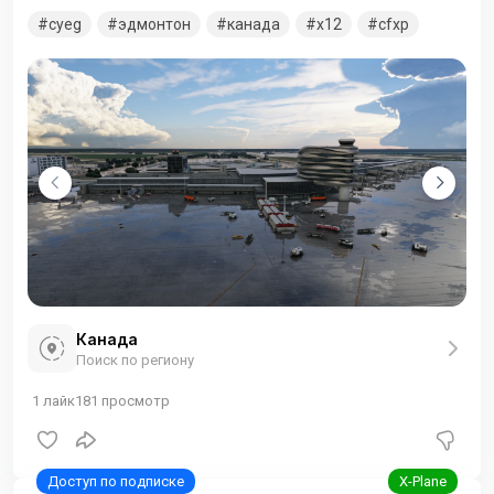
обслуживания пассажиров и грузовых авиаперевозок в
cyeg
эдмонтон
канада
x12
cfxp
столичном регионе Эдмонтон канадской провинции
Альберта. Скорректировано освещение, добавлены
погодные эффекты на полигоны поверхностей.
Канада
Поиск по региону
1
лайк
181
просмотр