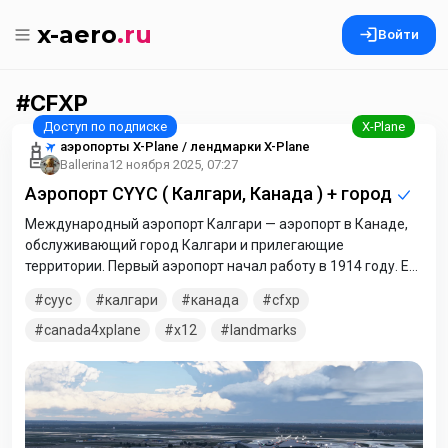
x-aero
.ru
Войти
CFXP
аэропорты X-Plane / лендмарки X-Plane
Ballerina
12 ноября 2025, 07:27
Аэропорт CYYC ( Калгари, Канада ) + город
Международный аэропорт Калгари — аэропорт в Канаде,
обслуживающий город Калгари и прилегающие
территории. Первый аэропорт начал работу в 1914 году. Его
первоначальное название — «Маккол-Филд», в честь
cyyc
калгари
канада
cfxp
известного канадского летчика-аса Первой мировой войны
Фредерика Маккола. На нынешнее местоположение
canada4xplane
x12
landmarks
аэропорт переехал в 1939 году. Во время Второй мировой
войны правительство Канады использовало аэропорт как
государственную авиабазу. За это время были построены
новые взлётно-посадочные полосы и