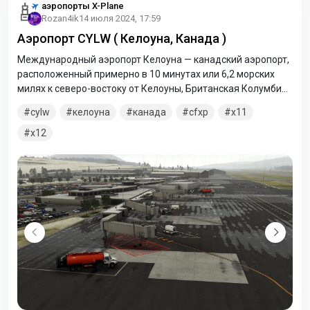
аэропорты X-Plane
Rozan4ik
14 июля 2024, 17:59
Аэропорт CYLW ( Келоуна, Канада )
Международный аэропорт Келоуна — канадский аэропорт,
расположенный примерно в 10 минутах или 6,2 морских
милях к северо-востоку от Келоуны, Британская Колумбия,
Канада, на шоссе 97.
cylw
келоуна
канада
cfxp
x11
x12