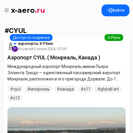
x-aero
.ru
Войти
CYUL
аэропорты X-Plane
Rozan4ik
3 июня 2026, 07:05
Аэропорт CYUL ( Монреаль, Канада )
Международный аэропорт Монреаль имени Пьера
Эллиота Трюдо — единственный пассажирский аэропорт
Монреаля, расположен в его пригороде Дорвале. До 1
января 2004 года аэропорт носил название
cyul
монреаль
канада
x11
globall art
«Международный аэропорт Монреаль-Дорваль», когда
был переименован в честь выдающегося премьер-
x12
министра Канады Пьера Эллиота Трюдо. Добавлена
версия для X-Plane 12. В архиве папки проиндексированы
соответствующими индексами. Распаковывайте
необходимое.