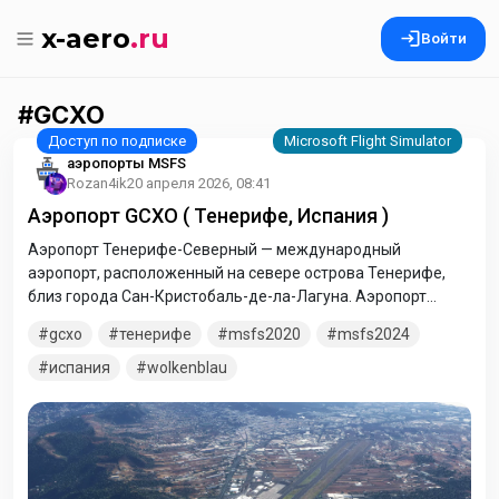
x-aero
.ru
Войти
GCXO
аэропорты MSFS
Rozan4ik
20 апреля 2026, 08:41
Аэропорт GCXO ( Тенерифе, Испания )
Аэропорт Тенерифе-Северный — международный
аэропорт, расположенный на севере острова Тенерифе,
близ города Сан-Кристобаль-де-ла-Лагуна. Аэропорт
является транспортным узлом междуостровной связи. Из
gcxo
тенерифе
msfs2020
msfs2024
него также выполняются рейсы в Европу, Южную Америку,
однако самым оживлённым является маршрут Тенерифе —
испания
wolkenblau
Гран-Канария.