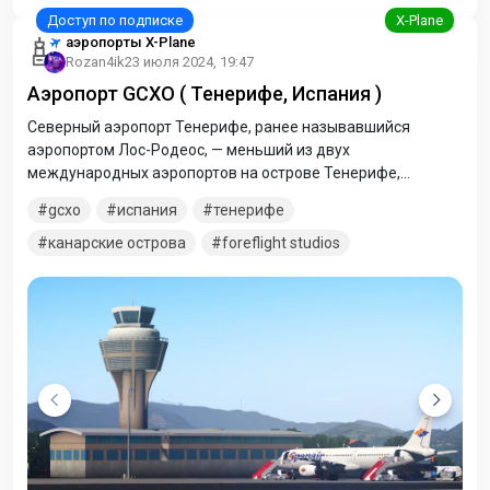
аэропорты X-Plane
Rozan4ik
23 июля 2024, 19:47
Аэропорт GCXO ( Тенерифе, Испания )
Северный аэропорт Тенерифе, ранее называвшийся
аэропортом Лос-Родеос, — меньший из двух
международных аэропортов на острове Тенерифе,
Испания. TFN — это межостровной узел, соединяющий все
gcxo
испания
тенерифе
семь основных Канарских островов с сообщением с
Пиренейским полуостровом и Европой.
канарские острова
foreflight studios