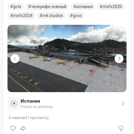
расположенный на юге острова Тенерифе, крупнейшего из
gcts
тенерифе-южный
испания
msfs2020
Канарских островов. Аэропорт расположен в
муниципалитете Гранадилья-де-Абона.
msfs2024
mk studios
gcxo
Испания
Поиск по региону
0
лайков
21
просмотр