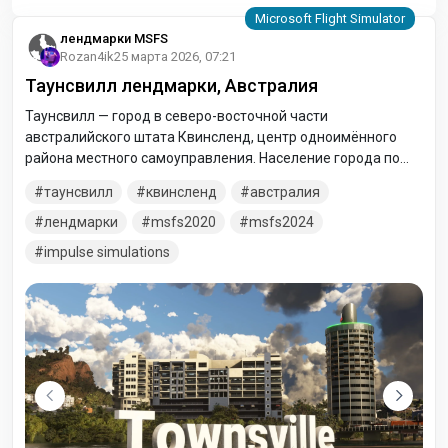
лендмарки MSFS
Rozan4ik
25 марта 2026, 07:21
Таунсвилл лендмарки, Австралия
Таунсвилл — город в северо-восточной части
австралийского штата Квинсленд, центр одноимённого
района местного самоуправления. Население города по
оценкам на 2006 год составляло примерно 143 тысячи
таунсвилл
квинсленд
австралия
человек, а население всего района — 175,5 тысяч человек.
Ближайшие крупные города — Маккай и Кэрнс.
лендмарки
msfs2020
msfs2024
impulse simulations