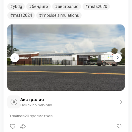
Аэропорт обслуживает рейсы QantasLink в Сидней и
ybdg
бендиго
австралия
msfs2020
является базой для вертолета HEMS 3 компании
Ambulance Victoria.
msfs2024
impulse simulations
Австралия
Поиск по региону
0
лайков
20
просмотров