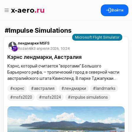
x-aero
.ru
Войти
Impulse Simulations
лендмарки MSFS
Rozan4ik
3 апреля 2026, 10:24
Кэрнс лендмарки, Австралия
Кэрнс, который считается "воротами" Большого
Барьерного рифа, – тропический город в северной части
австралийского штата Квинсленд. В парке Тджапукаи
можно познакомиться с культурой аборигенов
кэрнс
австралия
лендмарки
landmarks
тропических лесов Австралии и коренных жителей
островов Торресова пролива. На бульваре Эспланада
msfs2020
msfs2024
impulse simulations
находится множество баров и ресторанов. Кроме того,
здесь есть искусственная лагуна с соленой водой.
Национальный парк Дейнтри к северо-западу от города
известен своими тропическими лесами, ущельями и