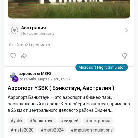
Австралия
Поиск по региону
0
лайков
21
просмотр
аэропорты MSFS
Rozan4ik
8 марта 2026, 09:27
Аэропорт YSBK ( Бэнкстаун, Австралия )
Аэропорт Бэнкстаун — это аэропорт и бизнес-парк,
расположенный в городе Кентербери-Бэнкстаун, примерно
в 26 км от центрального делового района Сиднея,
Австралия, и в 17 км к западу от аэропорта Сиднея.
ysbk
бэнкстаун
сидней
австралия
msfs2020
msfs2024
impulse simulations