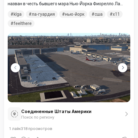
назван в честь бывшего мэра Нью-Йорка Фиорелло Ла
Гуардия.
klga
ла-гуардия
нью-йорк
сша
x11
feelthere
Соединенные Штаты Америки
Поиск по региону
1
лайк
318
просмотров