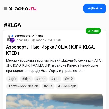
x-aero
.ru
Войти
KLGA
аэропорты X-Plane
Rozan4ik
26 декабря 2024, 07:40
Аэропорты Нью-Йорка / США ( KJFK, KLGA,
KTEB )
Международный аэропорт имени Джона Ф. Кеннеди (IATA:
JFK, ICAO: KJFK, FAA LID: JFK) в районе Квинс в Нью-Йорке
принадлежит городу Нью-Йорку и управляется
Управлением портов Нью-Йорка и Нью-Джерси на
kjfk
klga
kteb
x11
x12
условиях долгосрочной операционной аренды. Он
находится примерно в 12 милях (19 км) к юго-востоку от
drzewiecki design
сша
нью-йорк
Нижнего Манхэттена. Это самый загруженный
международный аэропорт для пассажиров в Соединенных
Штатах, обрабатывающий больше международного
трафика, чем любой другой аэропорт в Северной Америке.