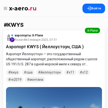
x-aero
.ru
Войти
KWYS
аэропорты X-Plane
Rozan4ik
5 января 2025, 07:51
Аэропорт KWYS ( Йеллоустоун, США )
Аэропорт Йеллоустоун — это государственный
общественный аэропорт, расположенный рядом с шоссе
US 191/U.S. 287 в одной морской миле к северу от
центрального делового района Вест-Йеллоустон, города в
kwys
сша
йеллоустоун
x11
x12
округе Галлатин, штат Монтана, США.
re2019
монтана