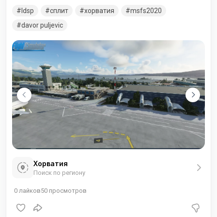
Аэропорт Сплит — второй крупнейший по пассажиропотоку
ldsp
сплит
хорватия
msfs2020
аэропорт Хорватии.
davor puljevic
Хорватия
Поиск по региону
0
лайков
50
просмотров