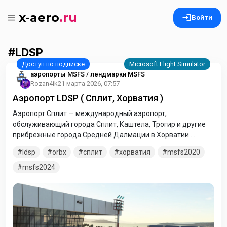
x-aero
.ru
Войти
LDSP
аэропорты MSFS / лендмарки MSFS
Rozan4ik
21 марта 2026, 07:57
Аэропорт LDSP ( Сплит, Хорватия )
Аэропорт Сплит — международный аэропорт,
обслуживающий города Сплит, Каштела, Трогир и другие
прибрежные города Средней Далмации в Хорватии.
Аэропорт Сплит — второй крупнейший по пассажиропотоку
ldsp
orbx
сплит
хорватия
msfs2020
аэропорт Хорватии.
msfs2024