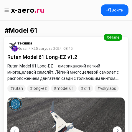
x-aero
.ru
Войти
Model 61
техника
Rozan4ik
25 августа 2024, 08:45
Rutan Model 61 Long-EZ v1.2
Rutan Model 61 Long-EZ — американский лёгкий
многоцелевой самолёт. Лёгкий многоцелевой самолет с
расположением двигателя сзади с толкающим винтом.
Самолёт имеет аэродинамическую схему «утка».
rutan
long-ez
model 61
x11
vskylabs
Разработан Бертом Рутаном, является развитием
конструкции Vari-EZ. Первый вылет самолёта состоялся 12
июня 1979 года.