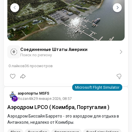
Соединенные Штаты Америки
Поиск по региону
0
лайков
36
просмотров
аэропорты MSFS
Rozan4ik
29 января 2026, 08:57
Аэродром LPCO ( Коимбра, Португалия )
Аэродром Биссайя Баррето - это аэродром для отдыха в
Антанхоле, недалеко от Коимбры.