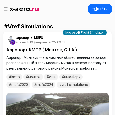
x-aero
.ru
Войти
Vref Simulations
аэропорты MSFS
Rozan4ik
19 февраля 2026, 09:08
Аэропорт KMTP ( Монток, США )
Аэропорт Монтаук — это частный общественный аэропорт,
расположенный в трех морских милях к северо-востоку от
центрального делового района Монток, в графстве
Саффолк, штат Нью-Йорк, США.
kmtp
монток
сша
нью-йорк
msfs2020
msfs2024
vref simulations