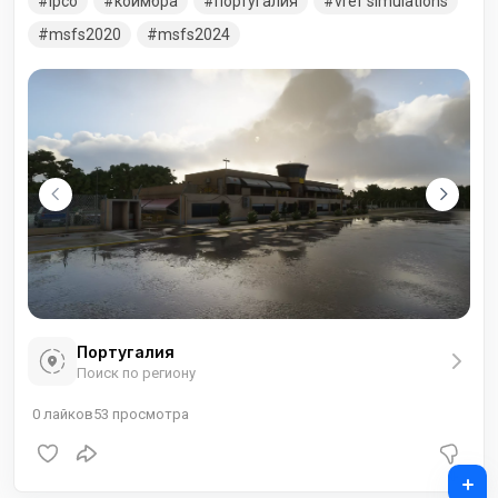
lpco
коимбра
португалия
vref simulations
msfs2020
msfs2024
Португалия
Поиск по региону
0
лайков
53
просмотра
+