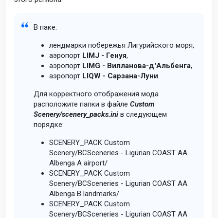
В паке:
лендмарки побережья Лигурийского моря,
аэропорт
LIMJ - Генуя
,
аэропорт
LIMG - Вилланова-д'Альбенга
,
аэропорт
LIQW - Сарзана-Луни
.
Для корректного отображения мода
расположите папки в файле
Custom
Scenery/scenery_packs.ini
в следующем
порядке:
SCENERY_PACK Custom
Scenery/BCSceneries - Ligurian COAST AA
Albenga A airport/
SCENERY_PACK Custom
Scenery/BCSceneries - Ligurian COAST AA
Albenga B landmarks/
SCENERY_PACK Custom
Scenery/BCSceneries - Ligurian COAST AA