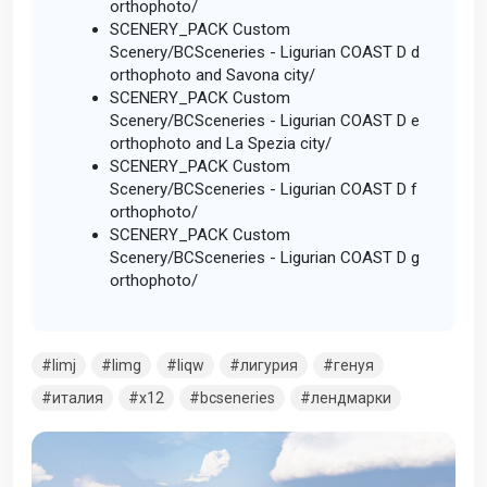
orthophoto/
SCENERY_PACK Custom
Scenery/BCSceneries - Ligurian COAST D d
orthophoto and Savona city/
SCENERY_PACK Custom
Scenery/BCSceneries - Ligurian COAST D e
orthophoto and La Spezia city/
SCENERY_PACK Custom
Scenery/BCSceneries - Ligurian COAST D f
orthophoto/
SCENERY_PACK Custom
Scenery/BCSceneries - Ligurian COAST D g
orthophoto/
limj
limg
liqw
лигурия
генуя
италия
x12
bcseneries
лендмарки