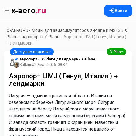
x-aero
.ru
Войти
X-AERO.RU - Моды для авиасимуляторов X-Plane и MSFS
»
X-
Plane
»
аэропорты X-Plane
» Аэропорт LIMJ ( Генуя, Италия )
+ лендмарки
аэропорты X-Plane / лендмарки X-Plane
Ballerina
29 мая 2026, 08:37
Аэропорт LIMJ ( Генуя, Италия ) +
лендмарки
Лигурия — административная область Италии на
северном побережье Лигурийского моря. Лигурия
находится на берегу Лигурийского моря, известного
своими чистыми, мелкокаменными берегами (Ривьера).
С запада область граничит с Францией. Известный
французский город Ницца находится недалеко от
этого региона.