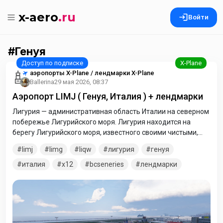
x-aero
.ru
Войти
Генуя
аэропорты X-Plane / лендмарки X-Plane
Ballerina
29 мая 2026, 08:37
Аэропорт LIMJ ( Генуя, Италия ) + лендмарки
Лигурия — административная область Италии на северном
побережье Лигурийского моря. Лигурия находится на
берегу Лигурийского моря, известного своими чистыми,
мелкокаменными берегами (Ривьера). С запада область
limj
limg
liqw
лигурия
генуя
граничит с Францией. Известный французский город
Ницца находится недалеко от этого региона. В паке:
италия
x12
bcseneries
лендмарки
лендмарки побережья Лигурийского моря, аэропорт LIMJ -
Генуя, аэропорт LIMG - Вилланова-д'Альбенга, аэропорт
LIQW - Сарзана-Луни. Для корректного отображения мода
расположите папки в