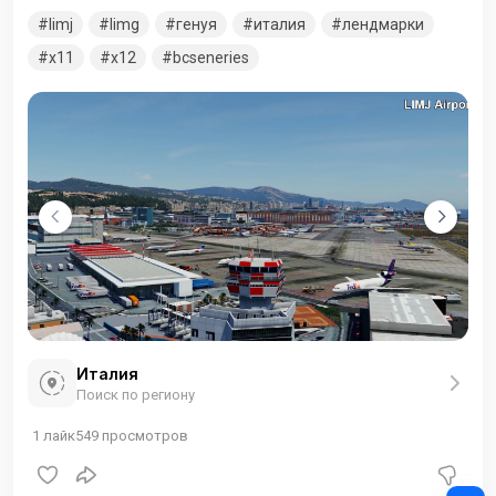
Аэропорт обслуживает порт Генуи, и в настоящее время
limj
limg
генуя
италия
лендмарки
управляется компанией Aeroporto di Genova, которая
модернизировала комплекс аэропорта.
x11
x12
bcseneries
Италия
Поиск по региону
1
лайк
549
просмотров