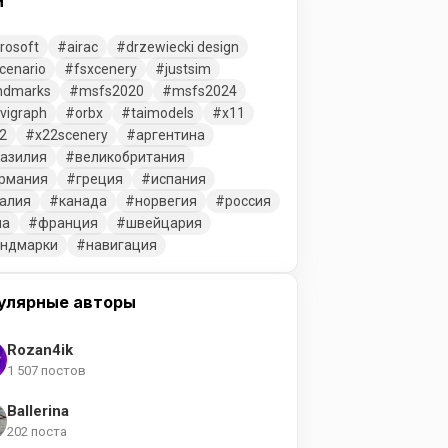
и
rosoft
airac
drzewiecki design
cenario
fsxcenery
justsim
ndmarks
msfs2020
msfs2024
vigraph
orbx
taimodels
x11
2
x22scenery
аргентина
азилия
великобритания
рмания
греция
испания
алия
канада
норвегия
россия
ша
франция
швейцария
ендмарки
навигация
улярные авторы
Rozan4ik
1 507 постов
Ballerina
202 поста