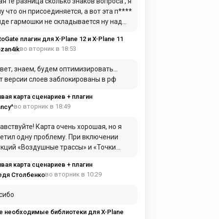
ая те разница сколько знаков вопроса , я
у что он присоединяется, а вот эта п****
иде гармошки не складывается ну над
дом в самолет для герметики я это имел
toGate плагин для X-Plane 12 и X-Plane 11
ду
во вторник в 18:53
zan4ik
вет, знаем, будем оптимизировать…
т версии слоев заблокированы в рф
вая карта сценариев + плагин
во вторник в 18:49
ncy^
авствуйте! Карта очень хорошая, но я
етил одну проблему. При включении
ций «Воздушные трассы» и «Точки
AC» они практически полностью
вая карта сценариев + плагин
имают оперативную память. Из-за этого
во вторник в 10:29
едя Столбенко
та начинает сильно зависать и работать
нь медленно.
сибо
е необходимые библиотеки для X-Plane