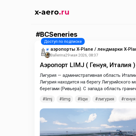
x-aero
.ru
BCSeneries
аэропорты X-Plane / лендмарки X-Pla
Ballerina
29 мая 2026, 08:37
Аэропорт LIMJ ( Генуя, Италия 
Лигурия — административная область Италии
Лигурия находится на берегу Лигурийского 
берегами (Ривьера). С запада область гран
Ницца находится недалеко от этого региона.
limj
limg
liqw
лигурия
генуя
аэропорт LIMJ - Генуя, аэропорт LIMG - Вилл
Для корректного отображения мода располо