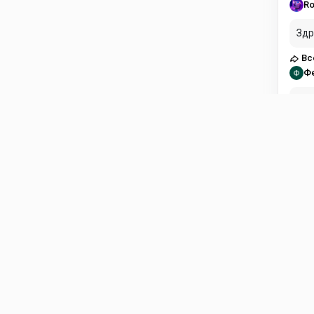
Ro
Здр
Вс
Ф
Здравст
пла
Вс
Di
Есл
Fli
ol
в н
Fli