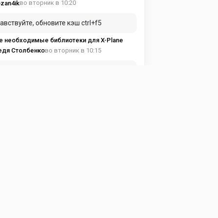
во вторник в 10:20
zan4ik
авствуйте, обновите кэш ctrl+f5
е необходимые библиотеки для X-Plane
во вторник в 10:15
едя Столбенко
вуйте купил подписку а доступа к
тному кантента нет
е необходимые библиотеки для X-Plane
в понедельник в 19:17
ma Avia
и можно, чуть подробнее!
ght Factor - Airbus A350 1.7.4
в понедельник в 15:53
eg197095
астройках самолета надо выставить !
ght Factor - Airbus A350 1.7.4