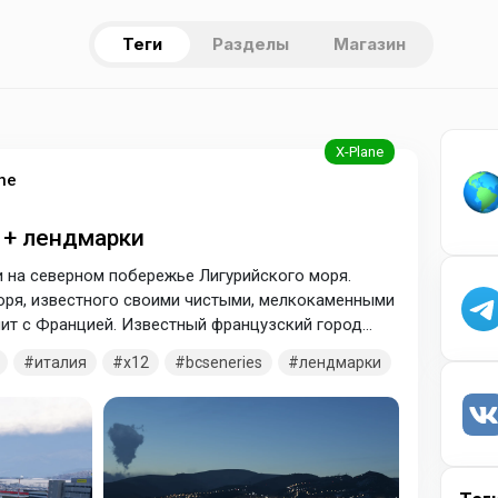
Теги
Разделы
Магазин
ne
) + лендмарки
 на северном побережье Лигурийского моря.
моря, известного своими чистыми, мелкокаменными
ичит с Францией. Известный французский город
 В паке: лендмарки побережья Лигурийского моря,
италия
x12
bcseneries
лендмарки
анова-д'Альбенга, аэропорт LIQW - Сарзана-Луни.
жите папки в