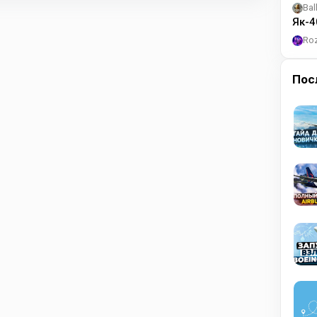
Bal
Як-4
Ro
Пос