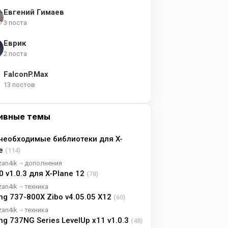
Евгений Гимаев
3 поста
Еврик
2 поста
FalconP.Max
13 постов
ивные темы
необходимые библиотеки для X-
ne
(114)
zan4ik
дополнения
0 v1.0.3 для X-Plane 12
(78)
zan4ik
техника
ng 737-800X Zibo v4.05.05 X12
(60)
zan4ik
техника
ng 737NG Series LevelUp x11 v1.0.3
(48)