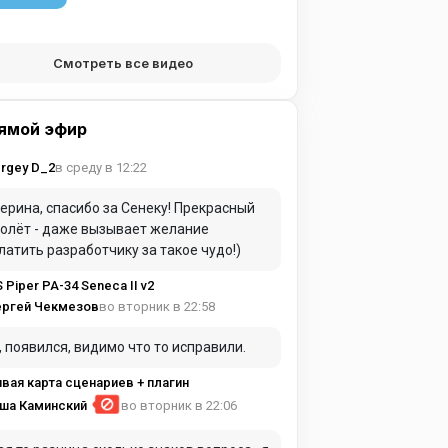
Смотреть все видео
ямой эфир
в среду в 12:22
rgey D_2
ерина, спасибо за Сенеку! Прекрасный
олёт - даже вызывает желание
латить разработчику за такое чудо!)
S Piper PA-34 Seneca II v2
во вторник в 22:58
ергей Чекмезов
, появился, видимо что то исправили.
вая карта сценариев + плагин
ша Каминский
во вторник в 22:06