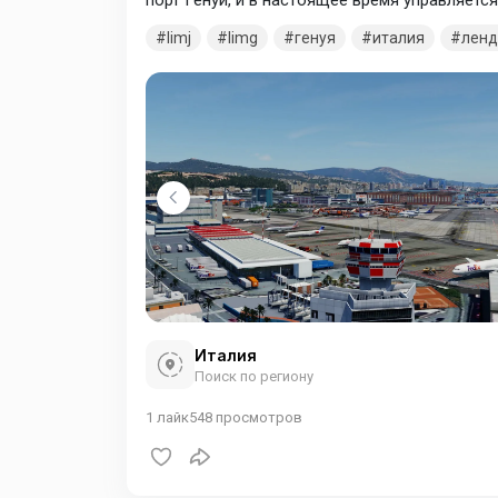
порт Генуи, и в настоящее время управляется
модернизировала комплекс аэропорта.
limj
limg
генуя
италия
ленд
Италия
Поиск по региону
1
лайк
548
просмотров