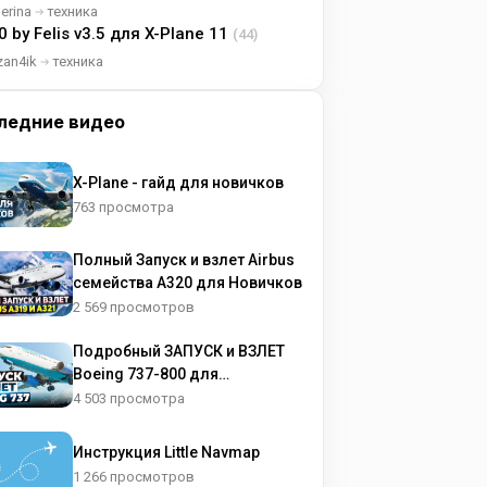
lerina
техника
0 by Felis v3.5 для X-Plane 11
(44)
zan4ik
техника
ледние видео
X-Plane - гайд для новичков
763 просмотра
Полный Запуск и взлет Airbus
семейства A320 для Новичков
2 569 просмотров
Подробный ЗАПУСК и ВЗЛЕТ
Boeing 737-800 для
НОВИЧКОВ
4 503 просмотра
Инструкция Little Navmap
1 266 просмотров