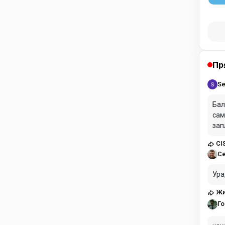
Пр
Se
Бал
сам
зап
CI
С
Ура
Жи
Го