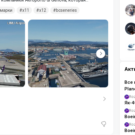
 компанией Aeroporto di Genova, которая
марки
x11
x12
bcseneries
Акт
Все 
Pla
Ro
Як-4
Ro
Boei
Ro
Boei