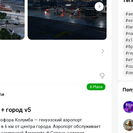
Тег
ae
es
la
na
x1
бр
ге
ит
с
л
Поп
ne
 + город v5
офора Колумба — генуэзский аэропорт
в 6 км от центра города. Аэропорт обслуживает