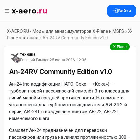
x-aero
.ru
Войти
X-AERO.RU - Моды для авиасимуляторов X-Plane и MSFS
»
X-
Plane
»
техника
» An-24RV Community Edition v1.0
техника
Евгений Гимаев
25 июня 2026, 12:35
An-24RV Community Edition v1.0
Ан-24 (по кодификации НАТО: Coke — «Кока») —
турбовинтовой пассажирский самолёт 3-го класса для
линий малой и средней протяжённости. На самолёте
установлены два турбовинтовых двигателя АИ-24 2-й
серии, АИ-24Т с воздушным винтом АВ-72, АВ-72Т
изменяемого шага.
Самолёт Ан-24 предназначен для перевозки
пассажиров или груза на линиях протяжённостью 300—