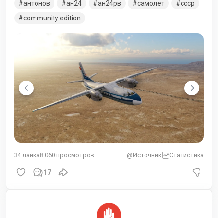
антонов
ан24
ан24рв
самолет
ссср
community edition
34
лайка
8 060
просмотров
@Источник
Статистика
17