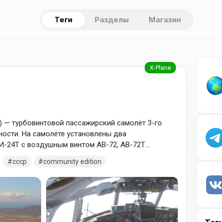
Теги
Разделы
Магазин
) — турбовинтовой пассажирский самолёт 3-го
ности. На самолёте установлены два
АИ-24Т с воздушным винтом АВ-72, АВ-72Т
чен для перевозки пассажиров или груза на
ссср
community edition
серской скоростью полёта 450—500 км/ч на высоте
ованных, грунтовых, заснеженных или