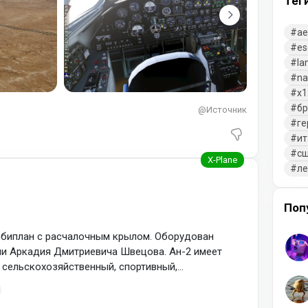
Тег
ae
es
la
na
x1
бр
@Источник
ге
ит
с
л
Поп
 биплан с расчалочным крылом. Оборудован
и Аркадия Дмитриевича Швецова. Ан-2 имеет
 сельскохозяйственный, спортивный,
т; в ряде стран используется в качестве военного.
надёжную конструкцию и высокую