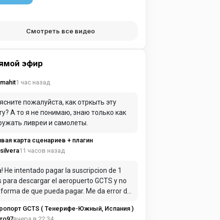
Смотреть все видео
ямой эфир
1 час назад
mahit
ясните пожалуйста, как отркыть эту
ту? А то я не понимаю, знаю только как
ружать ливреи и самолеты.
вая карта сценариев + плагин
11 часов назад
rsilvera
! He intentado pagar la suscripcion de 1
 para descargar el aeropuerto GCTS y no
 forma de que pueda pagar. Me da error de
o constantemente.
ропорт GCTS ( Тенерифе-Южный, Испания )
вчера в 22:34
ro97