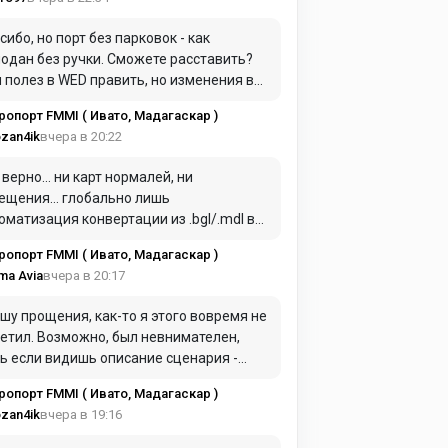
сибо, но порт без парковок - как
одан без ручки. Сможете расставить?
 полез в WED править, но изменения в
е почему-то не отображаются.
ропорт FMMI ( Ивато, Мадагаскар )
вчера в 20:22
zan4ik
 верно… ни карт нормалей, ни
ещения… глобально лишь
оматизация конвертации из .bgl/.mdl в
.obj. А дальше берем напильник в виде
ропорт FMMI ( Ивато, Мадагаскар )
стого редактора, фотошопа и wed ))
вчера в 20:17
ma Avia
шу прощения, как-то я этого вовремя не
етил. Возможно, был невнимателен,
ь если видишь описание сценария -
даешь скрины именно от него...
ропорт FMMI ( Ивато, Мадагаскар )
учается, что "возможности конвертера"
вчера в 19:16
zan4ik
о брать в очень большие кавычки (в
ШКОМ большие, на мой взгляд).