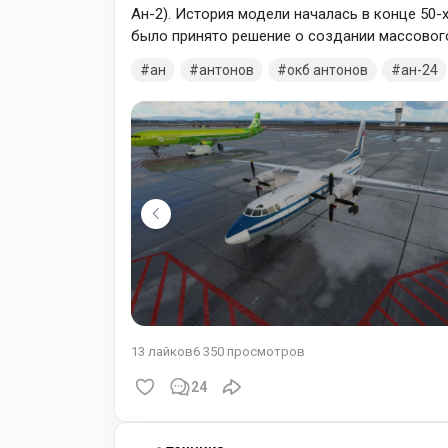
Ан-2). История модели началась в конце 50-
было принято решение о создании массового
выпущенных в серию, имелись микроэжектор
ан
антонов
окб антонов
ан-24
эффективнее тех, что использовались ранее.
за новизны данной системы возникли некот
13
лайков
6 350
просмотров
24