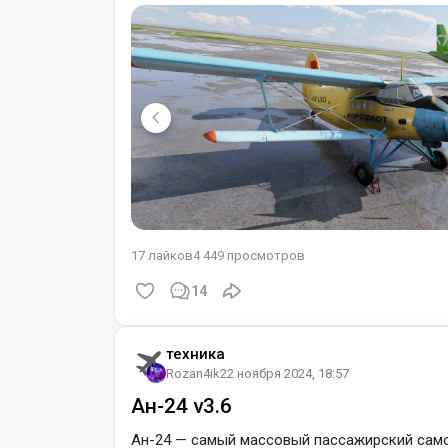
ремонтопригодность. Находится в эксплуата
экземпляров
17
лайков
4 449
просмотров
14
техника
Rozan4ik
22 ноября 2024, 18:57
Ан-24 v3.6
Ан-24 — самый массовый пассажирский само