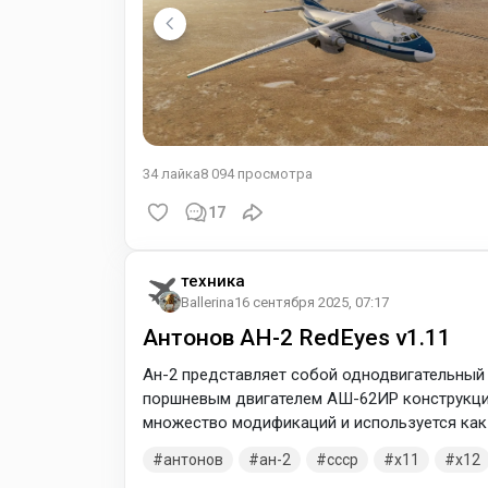
34
лайка
8 094
просмотра
17
техника
Ballerina
16 сентября 2025, 07:17
Антонов АН-2 RedEyes v1.11
Ан-2 представляет собой однодвигательный
поршневым двигателем АШ-62ИР конструкци
множество модификаций и используется как
транспортный, учебный, пассажирский самолё
антонов
ан-2
ссср
x11
x12
Имеет уникальные лётные характеристики, 