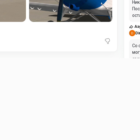
Ник
Пос
ост
кон
Аэ
ест
Di
Со 
мог
сра
Аэ
Ro
либ
смо
руг
Аэ
Ge
А к
кор