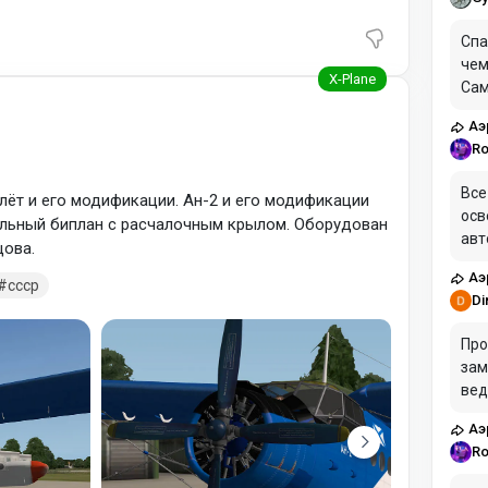
Спа
чем
Сам
сим
Аэ
Ro
Все
лёт и его модификации. Ан-2 и его модификации
осв
льный биплан с расчалочным крылом. Оборудован
авт
цова.
xp 
Аэ
тек
ссср
Di
Про
зам
вед
ожи
Аэ
Пол
Ro
над
СЛИ