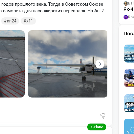
Bal
х годов прошлого века. Тогда в Советском Союзе
Як-4
 самолета для пассажирских перевозок. На Ан-24,
ные ПОС, которые примерно на треть
Ro
an24
x11
 Она может обогревать стабилизатор и крылья. Из-
орые сложности с массовым
Пос