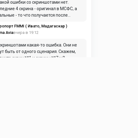
акой ошибки со скриншотами нет.
ледние 4 скрина - оригинал в МСФС, а
альные - то что получается после
вертации в ХП.... И, кстати, в описании
ропорт FMMI ( Ивато, Мадагаскар )
ь об этом информация.
вчера в 19:12
ma Avia
скриншотами какая-то ошибка. Они не
ут быть от одного сценария. Скажем,
вните скрин №1 и скрины №7 и 8.
ропорт FMMI ( Ивато, Мадагаскар )
вчера в 11:31
zan4ik
о все сразу, либо запускаете сим, и
трите в логе на отсутствие каких
ается.
ропорт LTFM ( Стамбул, Турция )
вчера в 09:58
ass is Pilot
акие библиотеки устанавливать для
ректной работы?