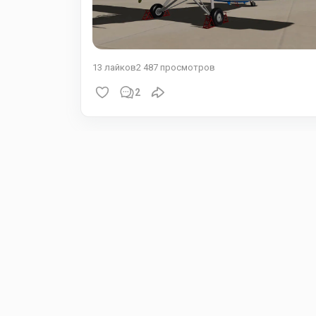
13
лайков
2 487
просмотров
2