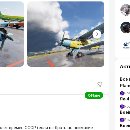
ции до настоящего времени. Налёт некоторых
Акт
Все 
Pla
Ro
Як-4
Ro
Boei
Ro
Boei
лет времен СССР (если не брать во внимание