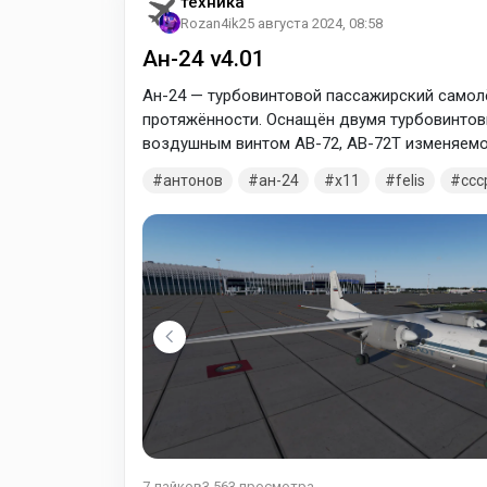
техника
Rozan4ik
25 августа 2024, 08:58
Ан-24 v4.01
Ан-24 — турбовинтовой пассажирский самолё
протяжённости. Оснащён двумя турбовинтовы
воздушным винтом АВ-72, АВ-72Т изменяемог
произведено 1367 единиц.
антонов
ан-24
x11
felis
ссс
7
лайков
3 563
просмотра