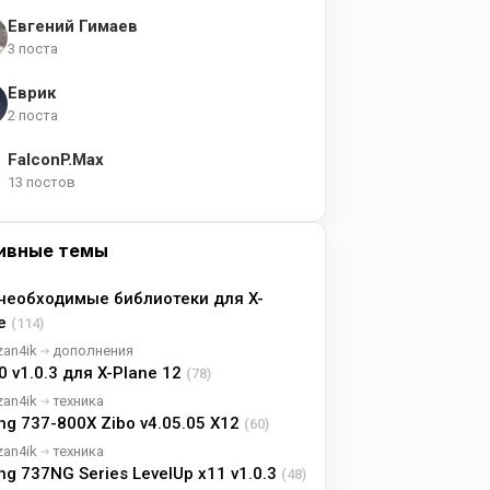
Евгений Гимаев
3 поста
Еврик
2 поста
FalconP.Max
13 постов
ивные темы
необходимые библиотеки для X-
ne
(114)
zan4ik
дополнения
0 v1.0.3 для X-Plane 12
(78)
zan4ik
техника
ng 737-800X Zibo v4.05.05 X12
(60)
zan4ik
техника
ng 737NG Series LevelUp x11 v1.0.3
(48)