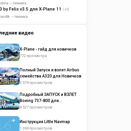
lerina
техника
0 by Felis v3.5 для X-Plane 11
(44)
zan4ik
техника
ледние видео
X-Plane - гайд для новичков
772 просмотра
Полный Запуск и взлет Airbus
семейства A320 для Новичков
2 579 просмотров
Подробный ЗАПУСК и ВЗЛЕТ
Boeing 737-800 для
НОВИЧКОВ
4 527 просмотров
Инструкция Little Navmap
1 269 просмотров