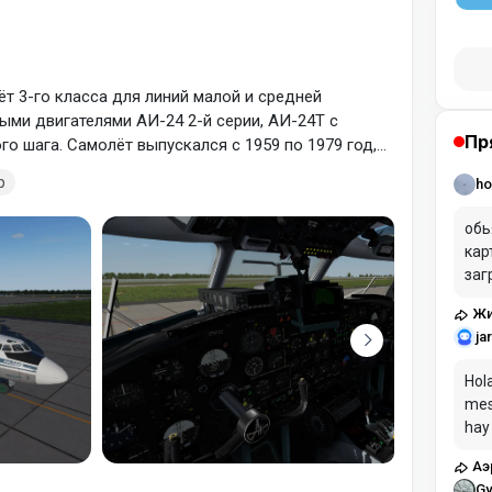
т 3-го класса для линий малой и средней
ми двигателями АИ-24 2-й серии, АИ-24Т с
Пр
о шага. Самолёт выпускался с 1959 по 1979 год,
р
ho
обь
кар
заг
Жи
ja
Hola
mes
hay
pag
Аэ
Gy