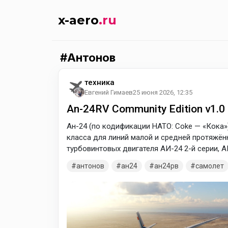
x-aero
.ru
Антонов
техника
Евгений Гимаев
25 июня 2026, 12:35
An-24RV Community Edition v1.0
Ан-24 (по кодификации НАТО: Coke — «Кока»
класса для линий малой и средней протяжён
турбовинтовых двигателя АИ-24 2-й серии, 
изменяемого шага. Самолёт Ан-24 предназна
антонов
ан24
ан24рв
самолет
линиях протяжённостью 300—1200 км с крей
6-7 км. Может эксплуатироваться с бетонир