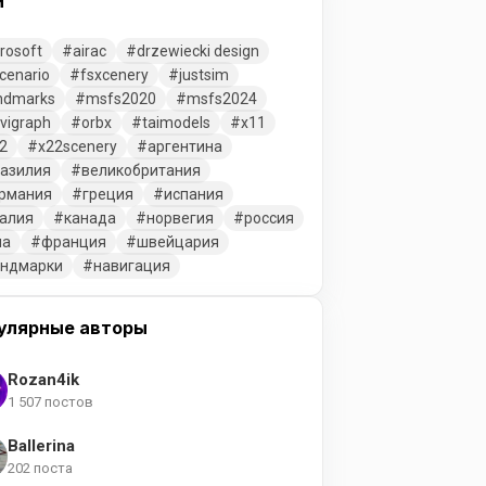
и
rosoft
airac
drzewiecki design
cenario
fsxcenery
justsim
ndmarks
msfs2020
msfs2024
vigraph
orbx
taimodels
x11
2
x22scenery
аргентина
азилия
великобритания
рмания
греция
испания
алия
канада
норвегия
россия
ша
франция
швейцария
ендмарки
навигация
улярные авторы
Rozan4ik
1 507 постов
Ballerina
202 поста