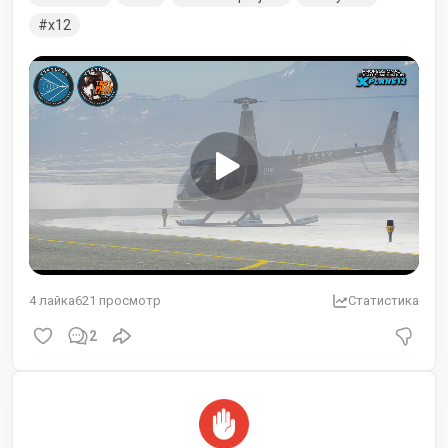
x12
4
лайка
621
просмотр
Статистика
2