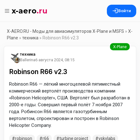
x-aero
.ru
Войти
X-AERO.RU - Моды для авиасимуляторов X-Plane и MSFS
»
X-
Plane
»
техника
» Robinson R66 v2.3
техника
Ballerina
6 августа 2024, 08:15
Robinson R66 v2.3
Robinson R66 — лёгкий многоцелевой пятиместный
коммерческий вертолёт производства компании
«Robinson Helicopter», США. Вертолёт был разработан в
2000-е годы. Совершил первый полёт 7 ноября 2007
года. Робинсон R66 является газотурбинным
вертолетом, спроектирован и построен в Robinson
Helicopter Company.
robinson
r66
turbine project
vskylabs