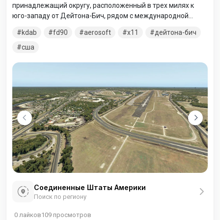
принадлежащий округу, расположенный в трех милях к
юго-западу от Дейтона-Бич, рядом с международной
гоночной трассой Дейтона, в округе Волусия, штат
kdab
fd90
aerosoft
x11
дейтона-бич
Флорида, США.
сша
Соединенные Штаты Америки
Поиск по региону
0
лайков
109
просмотров