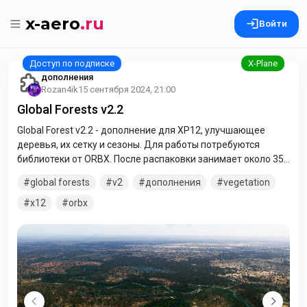
x-aero
.ru
Войти
дополнения
Rozan4ik
15 сентября 2024, 21:00
Global Forests v2.2
Global Forest v2.2 - дополнение для XP12, улучшающее
деревья, их сетку и сезоны. Для работы потребуются
библиотеки от ORBX. После распаковки занимает около 35
Гб на вашем диске. В связи с возникающими проблемами с
global forests
v2
дополнения
vegetation
p2p соединениями у некоторых пользоваталей, залили
одним архивом. Версия для X-Plane 11 доступна по ссылке
x12
orbx
X-AERO/Global Forests xp11