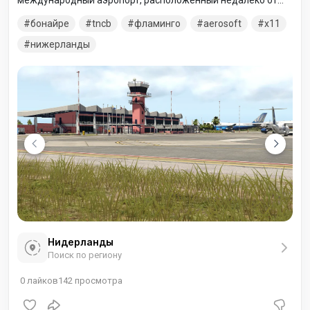
международный аэропорт, расположенный недалеко от
Кралендейка на острове Бонайре в Карибских
бонайре
tncb
фламинго
aerosoft
x11
Нидерландах.
нижерланды
Нидерланды
Поиск по региону
0
лайков
142
просмотра