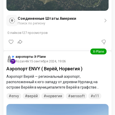
Соединенные Штаты Америки
Поиск по региону
0
лайков
127
просмотров
аэропорты X-Plane
Rozan4ik
15 сентября 2024, 19:06
Аэропорт ENVY ( Верёй, Норвегия )
Аэропорт Верёй — региональный аэропорт,
расположенный к юго-западу от деревни Нурланд на
острове Верёйя в муниципалитете Верёй в графстве
Нурланд, Норвегия. Он эксплуатировался с 1986 по 1990
envy
верёй
норвегия
aerosoft
x11
год и имел асфальтированную взлетно-посадочную полосу
размером 800 на 30 метров (2625 на 98 футов),
выровненную по линии 07–25.