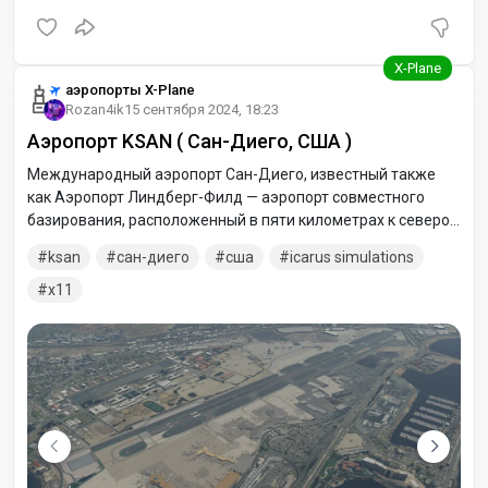
аэропорты X-Plane
Rozan4ik
15 сентября 2024, 18:23
Аэропорт KSAN ( Сан-Диего, США )
Международный аэропорт Сан-Диего, известный также
как Аэропорт Линдберг-Филд — аэропорт совместного
базирования, расположенный в пяти километрах к северо-
западу от центрального делового района в Сан-Диего, и в
ksan
сан-диего
сша
icarus simulations
32 километрах к северу от государственной границы
Соединённых Штатов Америки с Мексикой.
x11