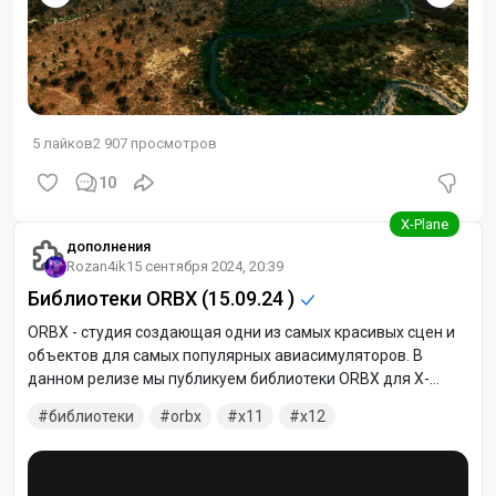
5
лайков
2 907
просмотров
10
дополнения
Rozan4ik
15 сентября 2024, 20:39
Библиотеки ORBX (15.09.24 )
ORBX - студия создающая одни из самых красивых сцен и
объектов для самых популярных авиасимуляторов. В
данном релизе мы публикуем библиотеки ORBX для X-
Plane 11/12. Библиотеки нужны для корректного
библиотеки
orbx
x11
x12
отображения сцен и объектов, так же вы можете
использовать объекты из библиотек для создания или
модификации собственных сцен.