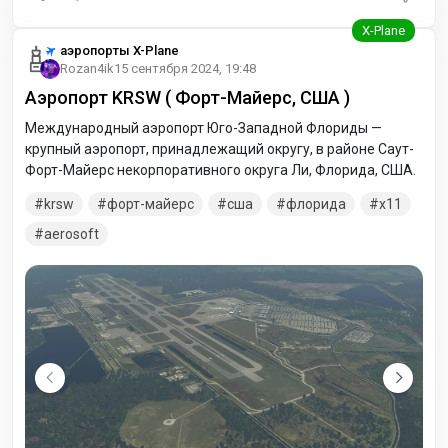
аэропорты X-Plane
Rozan4ik
15 сентября 2024, 19:48
Аэропорт KRSW ( Форт-Майерс, США )
Международный аэропорт Юго-Западной Флориды —
крупный аэропорт, принадлежащий округу, в районе Саут-
Форт-Майерс некорпоративного округа Ли, Флорида, США.
krsw
форт-майерс
сша
флорида
x11
aerosoft