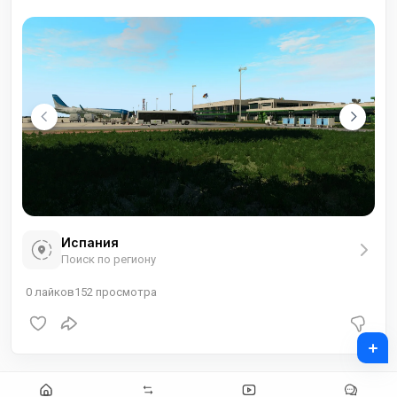
Испания
Поиск по региону
0
лайков
152
просмотра
+