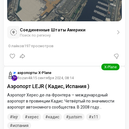
Соединенные Штаты Америки
Поиск по региону
0
лайков
197
просмотров
аэропорты X-Plane
Rozan4ik
15 сентября 2024, 08:14
Аэропорт LEJR ( Кадис, Испания )
Аэропорт Херес-де-ла-Фронтера — международный
аэропорт в провинции Кадис. Четвёртый по значимости
аэропорт автономного сообщества. В 2008 году
пассажирооборот достиг 1 302 770 человек. Находится в 10
lejr
херес
кадис
justsim
x11
км на северо-восток от Херес-де-ла-Фронтера. Расстояние
до Севильи составляет 90 км, до Кадиса — 50
испания