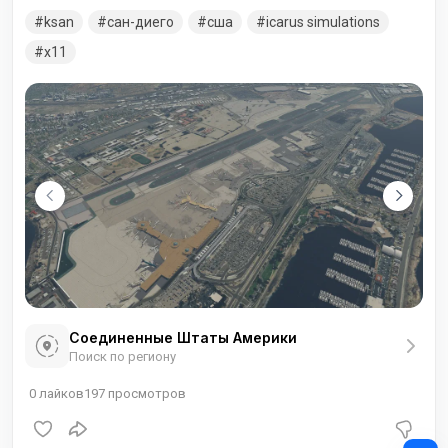
западу от центрального делового района в Сан-Диего, и в
ksan
сан-диего
сша
icarus simulations
32 километрах к северу от государственной границы
Соединённых Штатов Америки с Мексикой.
x11
Соединенные Штаты Америки
Поиск по региону
0
лайков
197
просмотров