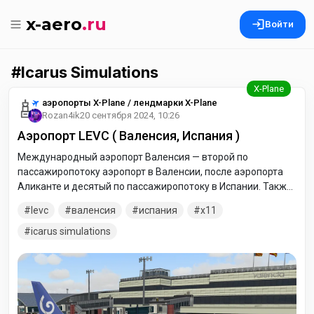
x-aero
.ru
Войти
Icarus Simulations
аэропорты X-Plane / лендмарки X-Plane
Rozan4ik
20 сентября 2024, 10:26
Аэропорт LEVC ( Валенсия, Испания )
Международный аэропорт Валенсия — второй по
пассажиропотоку аэропорт в Валенсии, после аэропорта
Аликанте и десятый по пассажиропотоку в Испании. Также
известен как аэропорт Манисес. Расположен в 8
levc
валенсия
испания
x11
километрах к западу от центра Валенсии.
icarus simulations